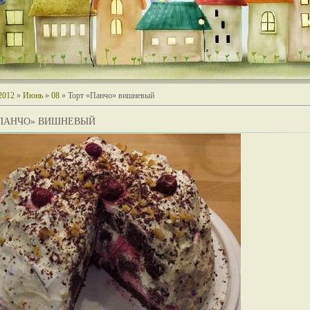
2012
»
Июнь
»
08
» Торт «Панчо» вишневый
«ПАНЧО» ВИШНЕВЫЙ