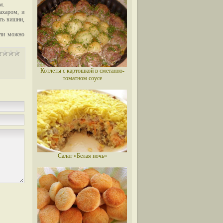
м.
ахаром, и
ть вишни,
Или можно
Котлеты с картошкой в сметанно-
томатном соусе
Салат «Белая ночь»