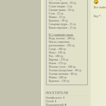
Молотые орехи - 10 гр.
Сухие специи - 5 гр.
Все смай
Свежие травы - 10 гр.
Соль - 25 гр.
Код *:
Манка - 25 гр.
Крахмал - 30 гр.
Сахарная пудра - 25 гр.
Какао-порошок - 25 гр.
В 1 гранёный стакан:
Вода, молоко - 200 гр.
Масло сливочное
растопленное - 185 гр.
Сахар - 180 гр.
Мука - 130 гр.
Рис - 180 гр.
Варенье - 270 гр.
Изюм - 155 гр.
Молоко сухое - 100 гр.
Хлопья кукурузные - 40 гр.
Хлопья овсяные - 80 гр.
Манка - 160 гр.
Крахмал - 150 гр.
ПОСЕТИТЕЛИ
Онлайн всего:
1
Гостей:
1
Пользователей:
0