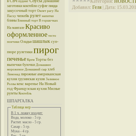
Соусы
Категория:
НОВОСТ
в СВЧ
Домашние
пудинг
суфле
заготовки
коктейли
пицца
Добавил:
Геля
|
Дата:
15.03.20
закусочный торт
Омлет
рагу
На
рулет
чизкейк
Пасху
напитки
блины
Блинный торт
В горшочках
Красиво
На мангале
оформленное
тесто
шашлык
суп-
Оладьи
пончики
пирог
пюре
рулетики
печенье
Торты без
Крем
выпечки
булочки
Домашнее
хлеб
мороженое
Домашний сыр
американская
пирожные
Лимонад
кухня
грузинская кухня
Заливное
кекс
варенье
На Новый
Роллы
год
Французская кухня
Мясные
рулеты
Коктейль
ШПАРГАЛКА
Таблица мер
В 1 ч. ложку входит:
Вода, молоко - 5 гр.
Растит. масло - 5 гр.
Сахар - 5 гр.
Мука - 4 гр.
Рис - 5 гр.