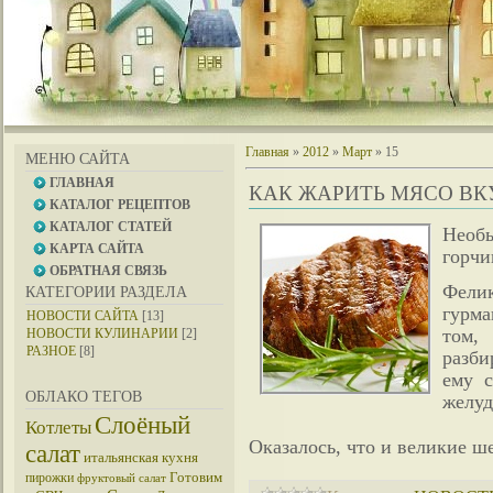
Главная
»
2012
»
Март
»
15
МЕНЮ САЙТА
ГЛАВНАЯ
КАК ЖАРИТЬ МЯСО ВК
КАТАЛОГ РЕЦЕПТОВ
КАТАЛОГ СТАТЕЙ
Необы
КАРТА САЙТА
горчи
ОБРАТНАЯ СВЯЗЬ
Фелик
КАТЕГОРИИ РАЗДЕЛА
гурма
НОВОСТИ САЙТА
[13]
том,
НОВОСТИ КУЛИНАРИИ
[2]
РАЗНОЕ
[8]
разби
ему с
ОБЛАКО ТЕГОВ
желуд
Слоёный
Котлеты
Оказалось, что и великие 
салат
итальянская кухня
Готовим
пирожки
фруктовый салат