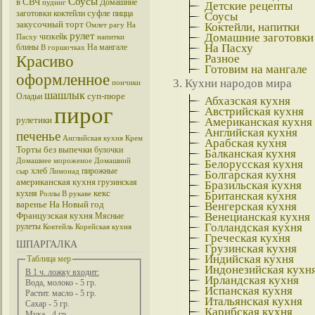
Соусы
в СВЧ
Домашние
пудинг
Детские рецепты
суфле
заготовки
коктейли
пицца
Соусы
закусочный торт
Коктейли, напитки
Омлет
рагу
На
рулет
Домашние заготовки
чизкейк
Пасху
напитки
На Пасху
блины
На мангале
В горшочках
Разное
Красиво
Готовим на мангале
оформленное
Кухни народов мира
пончики
шашлык
суп-пюре
Оладьи
Абхазская кухня
пирог
Австрийская кухня
рулетики
Американская кухня
Английская кухня
печенье
Английская кухня
Крем
Арабская кухня
Торты без выпечки
булочки
Балканская кухня
Домашнее мороженое
Домашний
Белорусская кухня
хлеб
пирожные
сыр
Лимонад
Болгарская кухня
американская кухня
грузинская
Бразильская кухня
кекс
кухня
Британская кухня
Роллы
В рукаве
варенье
На Новый год
Венгерская кухня
Французская кухня
Венецианская кухня
Мясные
Голландская кухня
рулеты
Коктейль
Корейская кухня
Греческая кухня
ШПАРГАЛКА
Грузинская кухня
Индийская кухня
Таблица мер
Индонезийская кухн
В 1 ч. ложку входит:
Ирландская кухня
Вода, молоко - 5 гр.
Испанская кухня
Растит. масло - 5 гр.
Итальянская кухня
Сахар - 5 гр.
Карибская кухня
Мука - 4 гр.