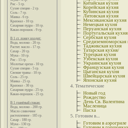
Китайская кухня
Рис - 5 гр.
Корейская кухня
Сухие специи - 2 гр.
Кубинская кухня
Соль - 7 гр.
Литовская кухня
Манка - 6 гр.
Мексиканская кухня
Крахмал - 10 гр.
Немецкая кухня
Сахарная пудра - 10 гр.
Перуанская кухня
Какао-порошок - 9 гр.
Португальская кухня
Сербская кухня
В 1 ст. ложку входит:
Средиземноморская 
Вода, молоко - 20 гр.
Таджикская кухня
Растит. масло - 17 гр.
Татарская кухня/
Сахар - 20 гр.
Турецкая кухня
Мука - 10 гр.
Узбекская кухня
Рис - 15 гр.
Украинская кухня
Молотые орехи - 10 гр.
Французская кухня
Сухие специи - 5 гр.
Цыганская кухня
Свежие травы - 10 гр.
Швейцарская кухня
Соль - 25 гр.
Японская кухня
Манка - 25 гр.
Тематические
Крахмал - 30 гр.
Сахарная пудра - 25 гр.
Новый год
Какао-порошок - 25 гр.
Рождество
День Св. Валентина
В 1 гранёный стакан:
Масленица
Вода, молоко - 200 гр.
Пасха
Масло сливочное
Готовим в...
растопленное - 185 гр.
Сахар - 180 гр.
Готовим в аэрогриле
Мука - 130 гр.
Готовим в горшочка