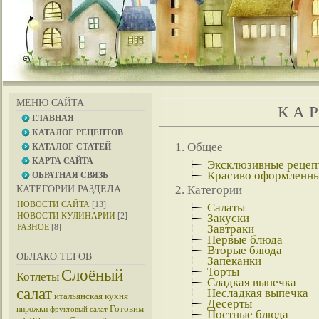
МЕНЮ САЙТА
К А Р
ГЛАВНАЯ
КАТАЛОГ РЕЦЕПТОВ
Общее
КАТАЛОГ СТАТЕЙ
КАРТА САЙТА
Эксклюзивные рецеп
Красиво оформленн
ОБРАТНАЯ СВЯЗЬ
Категории
КАТЕГОРИИ РАЗДЕЛА
НОВОСТИ САЙТА
[13]
Салаты
НОВОСТИ КУЛИНАРИИ
[2]
Закуски
РАЗНОЕ
[8]
Завтраки
Первые блюда
Вторые блюда
ОБЛАКО ТЕГОВ
Запеканки
Торты
Слоёный
Котлеты
Сладкая выпечка
салат
Несладкая выпечка
итальянская кухня
Десерты
Готовим
пирожки
фруктовый салат
Постные блюда