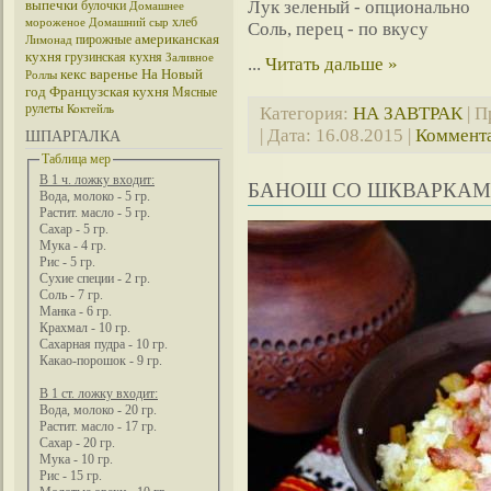
выпечки
Лук зеленый - опционально
булочки
Домашнее
хлеб
мороженое
Домашний сыр
Соль, перец - по вкусу
американская
пирожные
Лимонад
кухня
грузинская кухня
Заливное
...
Читать дальше »
кекс
варенье
На Новый
Роллы
год
Французская кухня
Мясные
рулеты
Коктейль
Категория:
НА ЗАВТРАК
| П
| Дата:
16.08.2015
|
Коммента
ШПАРГАЛКА
Таблица мер
В 1 ч. ложку входит:
БАНОШ СО ШКВАРКАМ
Вода, молоко - 5 гр.
Растит. масло - 5 гр.
Сахар - 5 гр.
Мука - 4 гр.
Рис - 5 гр.
Сухие специи - 2 гр.
Соль - 7 гр.
Манка - 6 гр.
Крахмал - 10 гр.
Сахарная пудра - 10 гр.
Какао-порошок - 9 гр.
В 1 ст. ложку входит:
Вода, молоко - 20 гр.
Растит. масло - 17 гр.
Сахар - 20 гр.
Мука - 10 гр.
Рис - 15 гр.