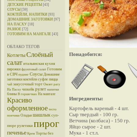
ДЕТСКИЕ РЕЦЕПТЫ
[43]
СОУСЫ
[59]
КОКТЕЙЛИ, НАПИТКИ
[93]
ДОМАШНИЕ ЗАГОТОВКИ
[97]
НА ПАСХУ
[18]
РАЗНОЕ
[72]
ГОТОВИМ НА МАНГАЛЕ
[43]
ОБЛАКО ТЕГОВ
Слоёный
Понадобится:
Котлеты
салат
итальянская кухня
Готовим
пирожки
фруктовый салат
Соусы
в СВЧ
Домашние
пудинг
суфле
заготовки
коктейли
пицца
закусочный торт
чай
Омлет
рагу
рулет
чизкейк
На Пасху
напитки
блины
На мангале
В горшочках
Ингредиенты:
Красиво
оформленное
Картофель вареный - 4 шт.
тесто
Сыр твердый - 100 гр.
шашлык
суп-
Оладьи
пончики
пирог
Ветчина (колбаса) - 150 гр.
пюре
рулетики
Яйцо сырое - 2 шт.
печенье
Мука - 1 ст.л.
Торты без
Крем