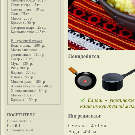
Молотые орехи - 10 гр.
Сухие специи - 5 гр.
Свежие травы - 10 гр.
Соль - 25 гр.
Манка - 25 гр.
Крахмал - 30 гр.
Сахарная пудра - 25 гр.
Какао-порошок - 25 гр.
В 1 гранёный стакан:
Вода, молоко - 200 гр.
Масло сливочное
растопленное - 185 гр.
Понадобится:
Сахар - 180 гр.
Мука - 130 гр.
Рис - 180 гр.
Варенье - 270 гр.
Изюм - 155 гр.
Молоко сухое - 100 гр.
Хлопья кукурузные - 40 гр.
Хлопья овсяные - 80 гр.
Манка - 160 гр.
Банош - украинское
Крахмал - 150 гр.
каша из кукурузной муки
ПОСЕТИТЕЛИ
Ингредиенты:
Онлайн всего:
1
Сметана - 450 мл.
Гостей:
1
Пользователей:
0
Вода - 450 мл.