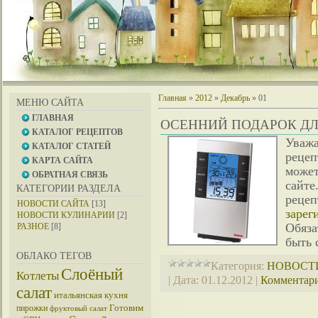
Главная
»
2012
»
Декабрь
»
01
МЕНЮ САЙТА
ГЛАВНАЯ
ОСЕННИЙ ПОДАРОК ДЛ
КАТАЛОГ РЕЦЕПТОВ
Уваж
КАТАЛОГ СТАТЕЙ
рецеп
КАРТА САЙТА
може
ОБРАТНАЯ СВЯЗЬ
сайт
КАТЕГОРИИ РАЗДЕЛА
рец
НОВОСТИ САЙТА
[13]
заре
НОВОСТИ КУЛИНАРИИ
[2]
Обяза
РАЗНОЕ
[8]
быть 
ОБЛАКО ТЕГОВ
Категория:
НОВОСТ
Слоёный
Котлеты
|
Дата:
01.12.2012
|
Комментари
салат
итальянская кухня
Готовим
пирожки
фруктовый салат