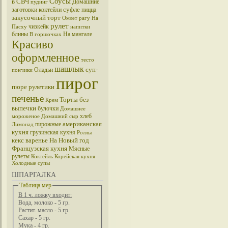
Соусы
в СВЧ
Домашние
пудинг
суфле
заготовки
коктейли
пицца
закусочный торт
Омлет
рагу
На
рулет
чизкейк
Пасху
напитки
блины
На мангале
В горшочках
Красиво
оформленное
тесто
шашлык
суп-
Оладьи
пончики
пирог
пюре
рулетики
печенье
Торты без
Крем
выпечки
булочки
Домашнее
хлеб
мороженое
Домашний сыр
американская
пирожные
Лимонад
кухня
грузинская кухня
Роллы
кекс
варенье
На Новый год
Французская кухня
Мясные
рулеты
Коктейль
Корейская кухня
Холодные супы
ШПАРГАЛКА
Таблица мер
В 1 ч. ложку входит:
Вода, молоко - 5 гр.
Растит. масло - 5 гр.
Сахар - 5 гр.
Мука - 4 гр.