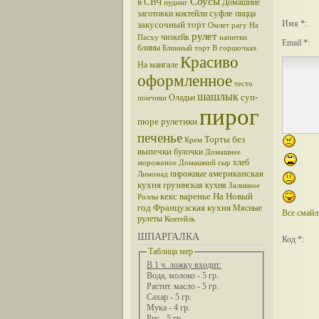
Соусы
в СВЧ
Домашние
пудинг
суфле
заготовки
коктейли
пицца
Имя *:
закусочный торт
Омлет
рагу
На
рулет
чизкейк
Пасху
напитки
Email *:
блины
Блинный торт
В горшочках
Красиво
На мангале
оформленное
тесто
шашлык
суп-
Оладьи
пончики
пирог
пюре
рулетики
печенье
Торты без
Крем
выпечки
булочки
Домашнее
хлеб
мороженое
Домашний сыр
американская
пирожные
Лимонад
кухня
грузинская кухня
Заливное
кекс
варенье
На Новый
Роллы
год
Французская кухня
Мясные
Все смай
рулеты
Коктейль
ШПАРГАЛКА
Код *:
Таблица мер
В 1 ч. ложку входит:
Вода, молоко - 5 гр.
Растит. масло - 5 гр.
Сахар - 5 гр.
Мука - 4 гр.
Рис - 5 гр.