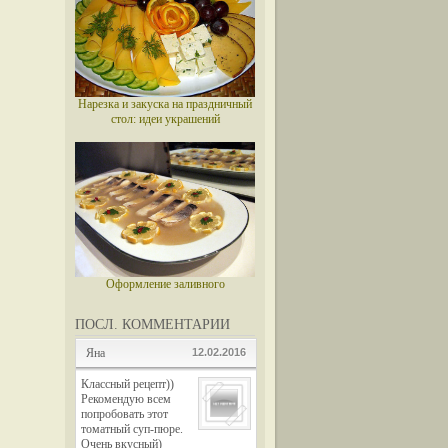
Нарезка и закуска на праздничный
стол: идеи украшений
Оформление заливного
ПОСЛ. КОММЕНТАРИИ
Яна
12.02.2016
Классный рецепт))
Рекомендую всем
попробовать этот
томатный суп-пюре.
Очень вкусный)