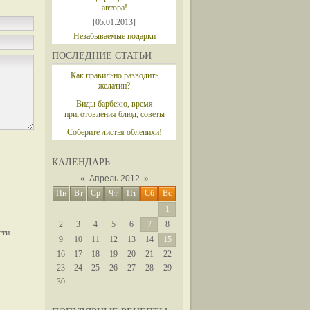
автора!
[05.01.2013]
Незабываемые подарки
ПОСЛЕДНИЕ СТАТЬИ
Как правильно разводить
желатин?
Виды барбекю, время
приготовления блюд, советы
Соберите листья облепихи!
КАЛЕНДАРЬ
«
Апрель 2012
»
Пн
Вт
Ср
Чт
Пт
Сб
Вс
1
2
3
4
5
6
7
8
9
10
11
12
13
14
15
16
17
18
19
20
21
22
23
24
25
26
27
28
29
30