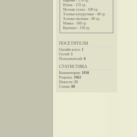
Варенье - 270 гр.
Изюм - 155 гр.
Молоко сухое - 100 гр.
Хлопья кукурузные - 40 гр.
Хлопья овсяные - 80 гр.
Манка - 160 гр.
Крахмал - 150 гр.
ПОСЕТИТЕЛИ
Онлайн всего:
1
Гостей:
1
Пользователей:
0
СТАТИСТИКА
Комментарии:
1950
Рецепты:
1963
Новости:
23
Статьи:
88