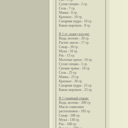
Сухие специи - 2 гр.
Соль - 7 гр.
Манка - 6 гр.
Крахмал - 10 гр.
Сахарная пудра - 10 гр.
Какао-порошок - 9 гр.
В 1 ст. ложку входит:
Вода, молоко - 20 гр.
Растит. масло - 17 гр.
Сахар - 20 гр.
Мука - 10 гр.
Рис - 15 гр.
Молотые орехи - 10 гр.
Сухие специи - 5 гр.
Свежие травы - 10 гр.
Соль - 25 гр.
Манка - 25 гр.
Крахмал - 30 гр.
Сахарная пудра - 25 гр.
Какао-порошок - 25 гр.
В 1 гранёный стакан:
Вода, молоко - 200 гр.
Масло сливочное
растопленное - 185 гр.
Сахар - 180 гр.
Мука - 130 гр.
Рис - 180 гр.