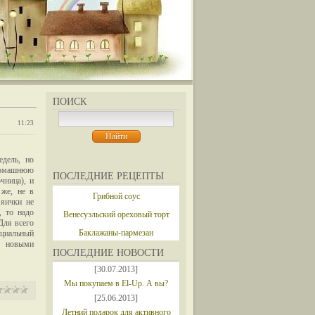
ПОИСК
11:23
едель, но
домашнюю
ПОСЛЕДНИЕ РЕЦЕПТЫ
чница), и
 же, не в
Грибной соус
 яички не
 то надо
Венесуэльский ореховый торт
Для всего
Баклажаны-пармезан
циальный
я новыми
ПОСЛЕДНИЕ НОВОСТИ
[30.07.2013]
Мы покупаем в El-Up. А вы?
[25.06.2013]
Летний подарок для активного