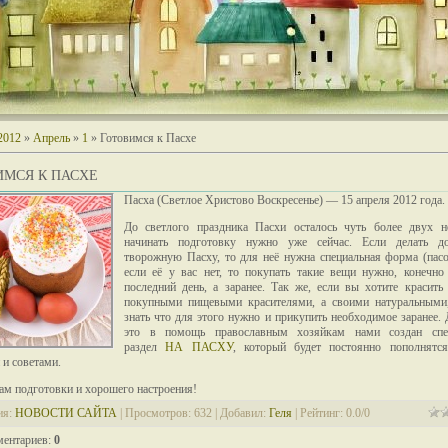
2012
»
Апрель
»
1
» Готовимся к Пасхе
ИМСЯ К ПАСХЕ
Пасха (Светлое Христово Воскресенье) — 15 апреля 2012 года.
До светлого праздника Пасхи осталось чуть более двух н
начинать подготовку нужно уже сейчас. Если делать 
творожную Пасху, то для неё нужна специальная форма (пасо
если её у вас нет, то покупать такие вещи нужно, конечно
последний день, а заранее. Так же, если вы хотите красить
покупными пищевыми красителями, а своими натуральными,
знать что для этого нужно и прикупить необходимое заранее. 
это в помощь православным хозяйкам нами создан спе
раздел
НА ПАСХУ
, который будет постоянно пополнятс
 и советами.
ам подготовки и хорошего настроения!
ия
:
НОВОСТИ САЙТА
|
Просмотров
: 632 |
Добавил
:
Геля
|
Рейтинг
:
0.0
/
0
ментариев
:
0