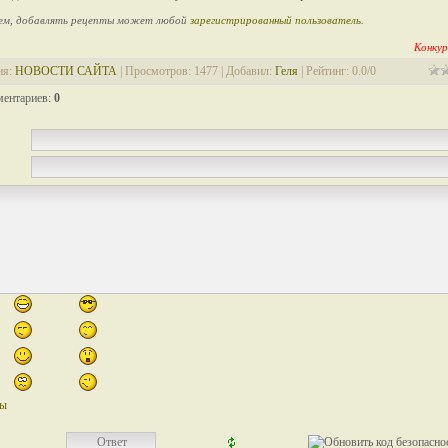
ем, добавлять рецепты может любой
зарегистрированный пользователь
.
Конкур
ия
:
НОВОСТИ САЙТА
|
Просмотров
: 1477 |
Добавил
:
Геля
|
Рейтинг
:
0.0
/
0
ментариев
:
0
лы