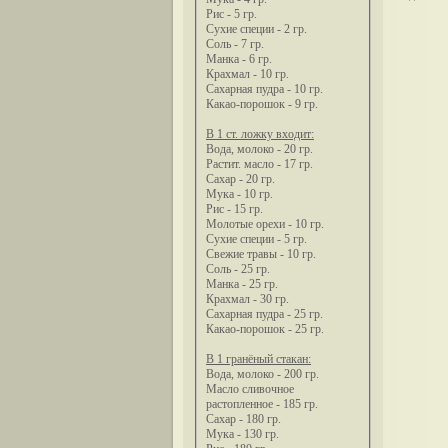
Рис - 5 гр.
Сухие специи - 2 гр.
Соль - 7 гр.
Манка - 6 гр.
Крахмал - 10 гр.
Сахарная пудра - 10 гр.
Какао-порошок - 9 гр.
В 1 ст. ложку входит:
Вода, молоко - 20 гр.
Растит. масло - 17 гр.
Сахар - 20 гр.
Мука - 10 гр.
Рис - 15 гр.
Молотые орехи - 10 гр.
Сухие специи - 5 гр.
Свежие травы - 10 гр.
Соль - 25 гр.
Манка - 25 гр.
Крахмал - 30 гр.
Сахарная пудра - 25 гр.
Какао-порошок - 25 гр.
В 1 гранёный стакан:
Вода, молоко - 200 гр.
Масло сливочное
растопленное - 185 гр.
Сахар - 180 гр.
Мука - 130 гр.