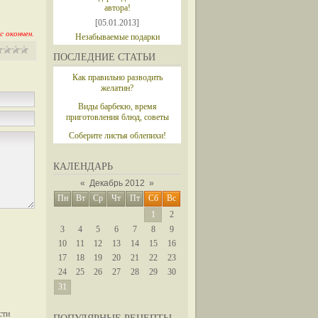
автора!
[05.01.2013]
с окончен.
Незабываемые подарки
ПОСЛЕДНИЕ СТАТЬИ
Как правильно разводить
желатин?
Виды барбекю, время
приготовления блюд, советы
Соберите листья облепихи!
КАЛЕНДАРЬ
«
Декабрь 2012
»
Пн
Вт
Ср
Чт
Пт
Сб
Вс
1
2
3
4
5
6
7
8
9
10
11
12
13
14
15
16
17
18
19
20
21
22
23
24
25
26
27
28
29
30
31