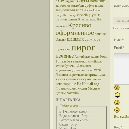
Соусы
в СВЧ
Домашние
пудинг
суфле
заготовки
коктейли
пицца
Напомина
закусочный торт
Джем
Омлет
рулет
чизкейк
рагу
На Пасху
блины
На
напитки
В горшочках
Категор
Красиво
мангале
Всего ком
оформленное
пончики
шашлык
суп-пюре
Оладьи
Имя *:
пирог
Email *:
рулетики
печенье
Английская кухня
Крем
Торты без выпечки
Китайская
булочки
кухня
Домашнее
хлеб
мороженое
Домашний сыр
американская
пирожные
Лимонад
кухня
грузинская кухня
Роллы
кекс
варенье
На Новый год
Французская кухня
Мясные
рулеты
Коктейль
ШПАРГАЛКА
Таблица мер
В 1 ч. ложку входит:
Вода, молоко - 5 гр.
Все смай
Растит. масло - 5 гр.
Сахар - 5 гр.
Код *:
Мука - 4 гр.