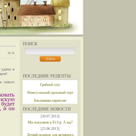
ПОИСК
18:16
 удача и
ущем!
ПОСЛЕДНИЕ РЕЦЕПТЫ
ь такого
Грибной соус
Венесуэльский ореховый торт
овать
енскую
Баклажаны-пармезан
будет
, и он
ПОСЛЕДНИЕ НОВОСТИ
[30.07.2013]
Мы покупаем в El-Up. А вы?
[25.06.2013]
Летний подарок для активного