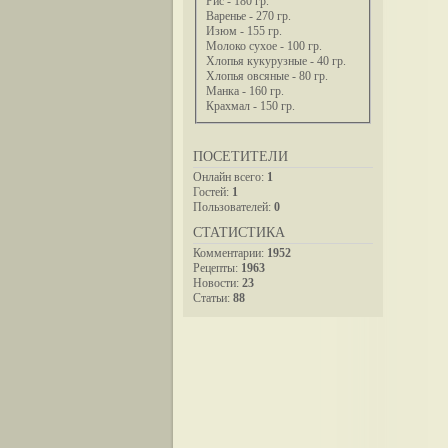
Рис - 180 гр.
Варенье - 270 гр.
Изюм - 155 гр.
Молоко сухое - 100 гр.
Хлопья кукурузные - 40 гр.
Хлопья овсяные - 80 гр.
Манка - 160 гр.
Крахмал - 150 гр.
ПОСЕТИТЕЛИ
Онлайн всего:
1
Гостей:
1
Пользователей:
0
СТАТИСТИКА
Комментарии:
1952
Рецепты:
1963
Новости:
23
Статьи:
88