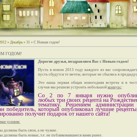
2012
»
Декабрь
»
31
» С Новым годом!
ЫМ ГОДОМ!
Дорогие друзья, поздравляем Вас с Новым годом!
Пусть в новом 2013 году каждого из вас сопровождает
пусть сбудутся те мечты, которые не сбылись в предыд
Это наша первая общая новогодняя встреча и в чест
случая мы решили устроить небольшой
конкурс
:
Со 2 по 7 января нужно опублик
любых три своих рецепта на Рождеств
тематику. Решением администрации 
ан победитель, который опубликовал лучшие рецепты
тированно получит подарок от нашего сайта!
ные условия:
ты должны быть свои, а не чужие.
ты должны быть новые, т.е. не публиковавшиеся вами ранее.