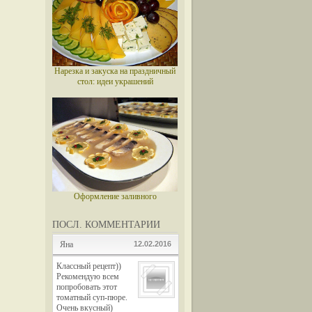
Нарезка и закуска на праздничный
стол: идеи украшений
Оформление заливного
ПОСЛ. КОММЕНТАРИИ
Яна
12.02.2016
Классный рецепт))
Рекомендую всем
попробовать этот
томатный суп-пюре.
Очень вкусный)