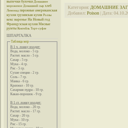
выпечки
булочки
Домашнее
хлеб
мороженое
Домашний сыр
Категория:
ДОМАШНИЕ ЗА
американская
пирожные
Лимонад
Добавил:
Poison
| Дата:
04.10.
кухня
грузинская кухня
Роллы
кекс
варенье
На Новый год
Французская кухня
Мясные
рулеты
Коктейль
Торт-суфле
ШПАРГАЛКА
Таблица мер
В 1 ч. ложку входит:
Вода, молоко - 5 гр.
Растит. масло - 5 гр.
Сахар - 5 гр.
Мука - 4 гр.
Рис - 5 гр.
Сухие специи - 2 гр.
Соль - 7 гр.
Манка - 6 гр.
Крахмал - 10 гр.
Сахарная пудра - 10 гр.
Какао-порошок - 9 гр.
В 1 ст. ложку входит:
Вода, молоко - 20 гр.
Растит. масло - 17 гр.
Сахар - 20 гр.
Мука - 10 гр.
Рис - 15 гр.