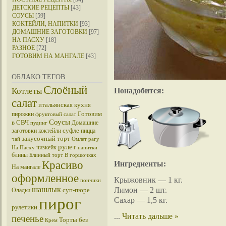
ДЕТСКИЕ РЕЦЕПТЫ
[43]
СОУСЫ
[59]
КОКТЕЙЛИ, НАПИТКИ
[93]
ДОМАШНИЕ ЗАГОТОВКИ
[97]
НА ПАСХУ
[18]
РАЗНОЕ
[72]
ГОТОВИМ НА МАНГАЛЕ
[43]
ОБЛАКО ТЕГОВ
Слоёный
Понадобится:
Котлеты
салат
итальянская кухня
Готовим
пирожки
фруктовый салат
Соусы
в СВЧ
Домашние
пудинг
суфле
заготовки
коктейли
пицца
закусочный торт
чай
Омлет
рагу
рулет
чизкейк
На Пасху
напитки
блины
Блинный торт
В горшочках
Красиво
Ингредиенты:
На мангале
оформленное
Крыжовник — 1 кг.
пончики
шашлык
Лимон — 2 шт.
суп-пюре
Оладьи
пирог
Сахар — 1,5 кг.
рулетики
...
Читать дальше »
печенье
Торты без
Крем