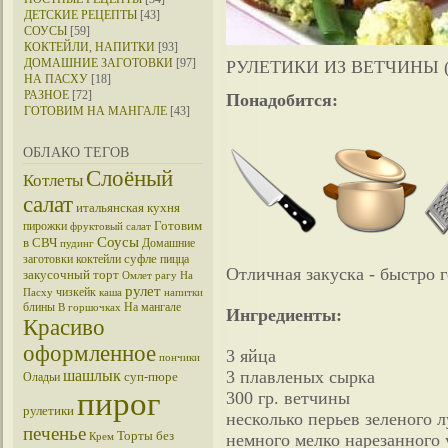
ДЕТСКИЕ РЕЦЕПТЫ
[43]
СОУСЫ
[59]
КОКТЕЙЛИ, НАПИТКИ
[93]
ДОМАШНИЕ ЗАГОТОВКИ
[97]
РУЛЕТИКИ ИЗ ВЕТЧИНЫ 
НА ПАСХУ
[18]
РАЗНОЕ
[72]
Понадобится:
ГОТОВИМ НА МАНГАЛЕ
[43]
ОБЛАКО ТЕГОВ
Слоёный
Котлеты
салат
итальянская кухня
Готовим
пирожки
фруктовый салат
Соусы
в СВЧ
Домашние
пудинг
суфле
заготовки
коктейли
пицца
Отличная закуска - быстро г
закусочный торт
Омлет
рагу
На
рулет
чизкейк
Пасху
каша
напитки
блины
На мангале
В горшочках
Ингредиенты:
Красиво
оформленное
3 яйца
пончики
шашлык
3 плавленых сырка
суп-пюре
Оладьи
пирог
300 гр. ветчины
рулетики
несколько перьев зеленого л
печенье
Торты без
немного мелко нарезанного 
Крем