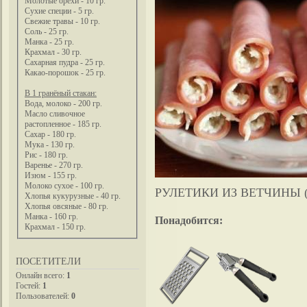
Молотые орехи - 10 гр.
Сухие специи - 5 гр.
Свежие травы - 10 гр.
Соль - 25 гр.
Манка - 25 гр.
Крахмал - 30 гр.
Сахарная пудра - 25 гр.
Какао-порошок - 25 гр.
В 1 гранёный стакан:
Вода, молоко - 200 гр.
Масло сливочное
растопленное - 185 гр.
Сахар - 180 гр.
Мука - 130 гр.
Рис - 180 гр.
Варенье - 270 гр.
Изюм - 155 гр.
Молоко сухое - 100 гр.
РУЛЕТИКИ ИЗ ВЕТЧИНЫ 
Хлопья кукурузные - 40 гр.
Хлопья овсяные - 80 гр.
Манка - 160 гр.
Понадобится:
Крахмал - 150 гр.
ПОСЕТИТЕЛИ
Онлайн всего:
1
Гостей:
1
Пользователей:
0