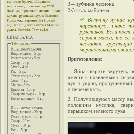
выпечки
булочки
Домашнее
3-4 зубчика чеснока
хлеб
мороженое
Домашний сыр
2-3 ст.л. майонеза
американская
пирожные
Лимонад
кухня
грузинская кухня
Заливное
Ветчину лучше ку
кекс
варенье
На Новый
Роллы
год
Французская кухня
нарезанную, иначе т
Мясные
рулеты
Коктейль
Торт-суфле
рулетиков. Если после
сырная масса, то ее 
ШПАРГАЛКА
несладкие хрустящий
Таблица мер
маринованными овоща
В 1 ч. ложку входит:
Вода, молоко - 5 гр.
Растит. масло - 5 гр.
Приготовление:
Сахар - 5 гр.
Мука - 4 гр.
1. Яйца сварить вкрутую, о
Рис - 5 гр.
Сухие специи - 2 гр.
вместе с плавлеными сырка
Соль - 7 гр.
лук и укроп, пропущенный 
Манка - 6 гр.
и перемешать.
Крахмал - 10 гр.
Сахарная пудра - 10 гр.
2. Получившуюся массу выл
Какао-порошок - 9 гр.
половины кусочка, сверн
В 1 ст. ложку входит:
перышком зеленого лука.
Вода, молоко - 20 гр.
Растит. масло - 17 гр.
Сахар - 20 гр.
Мука - 10 гр.
Рис - 15 гр.