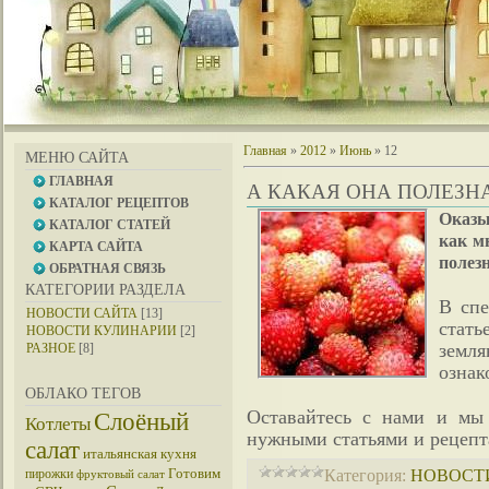
Главная
»
2012
»
Июнь
»
12
МЕНЮ САЙТА
ГЛАВНАЯ
А КАКАЯ ОНА ПОЛЕЗНА
КАТАЛОГ РЕЦЕПТОВ
Оказы
КАТАЛОГ СТАТЕЙ
как м
КАРТА САЙТА
полезн
ОБРАТНАЯ СВЯЗЬ
КАТЕГОРИИ РАЗДЕЛА
В спе
НОВОСТИ САЙТА
[13]
стать
НОВОСТИ КУЛИНАРИИ
[2]
земл
РАЗНОЕ
[8]
ознак
ОБЛАКО ТЕГОВ
Оставайтесь с нами и мы 
Слоёный
Котлеты
нужными статьями и рецепт
салат
итальянская кухня
Готовим
Категория:
НОВОСТ
пирожки
фруктовый салат