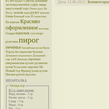
Соусы
в СВЧ
Домашние
пудинг
Дата:
12.06.2012
|
Комментарии
суфле
заготовки
коктейли
пицца
закусочный торт
Омлет
рагу
На
рулет
чизкейк
Пасху
каша
напитки
блины
Блинный торт
В горшочках
Красиво
На мангале
оформленное
пончики
шашлык
суп-пюре
Оладьи
пирог
рулетики
печенье
Английская кухня
Крем
Торты без выпечки
булочки
Домашнее мороженое
Домашний
хлеб
пирожные
сыр
Лимонад
американская кухня
грузинская
кекс
варенье
На
кухня
Роллы
Новый год
Французская кухня
Мясные рулеты
Коктейль
ШПАРГАЛКА
Таблица мер
В 1 ч. ложку входит:
Вода, молоко - 5 гр.
Растит. масло - 5 гр.
Сахар - 5 гр.
Мука - 4 гр.
Рис - 5 гр.