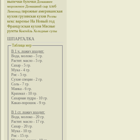
выпечки
булочки
Домашнее
хлеб
мороженое
Домашний сыр
американская
пирожные
Лимонад
кухня
грузинская кухня
Роллы
кекс
варенье
На Новый год
Французская кухня
Мясные
рулеты
Коктейль
Холодные супы
ШПАРГАЛКА
Таблица мер
В 1 ч. ложку входит:
Вода, молоко - 5 гр.
Растит. масло - 5 гр.
Сахар - 5 гр.
Мука - 4 гр.
Рис - 5 гр.
Сухие специи - 2 гр.
Соль - 7 гр.
Манка - 6 гр.
Крахмал - 10 гр.
Сахарная пудра - 10 гр.
Какао-порошок - 9 гр.
В 1 ст. ложку входит:
Вода, молоко - 20 гр.
Растит. масло - 17 гр.
Сахар - 20 гр.
Мука - 10 гр.
Рис - 15 гр.