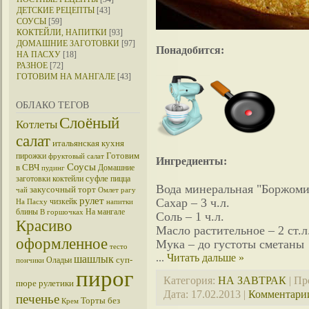
ДЕТСКИЕ РЕЦЕПТЫ
[43]
СОУСЫ
[59]
КОКТЕЙЛИ, НАПИТКИ
[93]
ДОМАШНИЕ ЗАГОТОВКИ
[97]
Понадобится:
НА ПАСХУ
[18]
РАЗНОЕ
[72]
ГОТОВИМ НА МАНГАЛЕ
[43]
ОБЛАКО ТЕГОВ
Слоёный
Котлеты
салат
итальянская кухня
Готовим
пирожки
фруктовый салат
Ингредиенты:
Соусы
в СВЧ
Домашние
пудинг
суфле
заготовки
коктейли
пицца
Вода минеральная "Боржоми"
закусочный торт
чай
Омлет
рагу
рулет
Сахар – 3 ч.л.
чизкейк
На Пасху
напитки
блины
На мангале
В горшочках
Соль – 1 ч.л.
Красиво
Масло растительное – 2 ст.л
оформленное
Мука – до густоты сметаны
тесто
...
Читать дальше »
шашлык
суп-
Оладьи
пончики
пирог
Категория:
НА ЗАВТРАК
| Пр
пюре
рулетики
Дата:
17.02.2013
|
Комментарии
печенье
Торты без
Крем