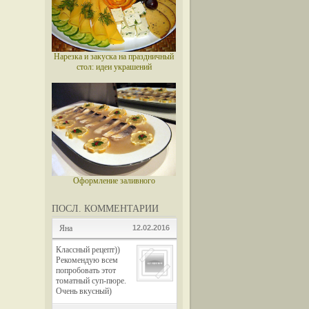
Нарезка и закуска на праздничный
стол: идеи украшений
Оформление заливного
ПОСЛ. КОММЕНТАРИИ
Яна
12.02.2016
Классный рецепт))
Рекомендую всем
попробовать этот
томатный суп-пюре.
Очень вкусный)