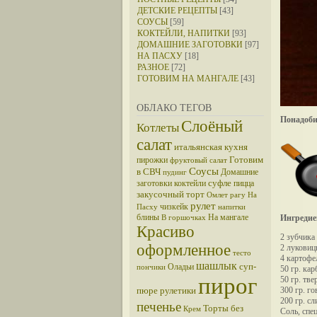
ДЕТСКИЕ РЕЦЕПТЫ
[43]
СОУСЫ
[59]
КОКТЕЙЛИ, НАПИТКИ
[93]
ДОМАШНИЕ ЗАГОТОВКИ
[97]
НА ПАСХУ
[18]
РАЗНОЕ
[72]
ГОТОВИМ НА МАНГАЛЕ
[43]
ОБЛАКО ТЕГОВ
Понадоби
Слоёный
Котлеты
салат
итальянская кухня
Готовим
пирожки
фруктовый салат
Соусы
в СВЧ
Домашние
пудинг
суфле
заготовки
коктейли
пицца
закусочный торт
Омлет
рагу
На
рулет
чизкейк
Пасху
напитки
блины
На мангале
Ингредие
В горшочках
Красиво
2 зубчика
оформленное
2 лукови
тесто
4 картоф
шашлык
суп-
Оладьи
пончики
50 гр. кар
пирог
50 гр. тве
пюре
рулетики
300 гр. г
200 гр. с
печенье
Торты без
Крем
Соль, спец