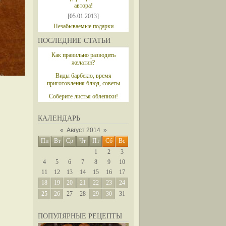
автора!
[05.01.2013]
Незабываемые подарки
ПОСЛЕДНИЕ СТАТЬИ
Как правильно разводить
желатин?
Виды барбекю, время
приготовления блюд, советы
Соберите листья облепихи!
КАЛЕНДАРЬ
«
Август 2014
»
Пн
Вт
Ср
Чт
Пт
Сб
Вс
1
2
3
4
5
6
7
8
9
10
11
12
13
14
15
16
17
18
19
20
21
22
23
24
25
26
27
28
29
30
31
ПОПУЛЯРНЫЕ РЕЦЕПТЫ