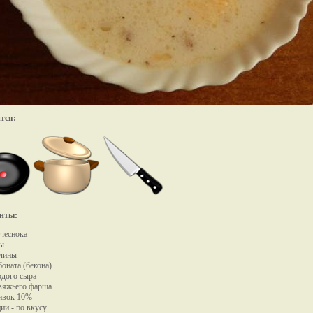
тся:
нты:
 чеснока
цы
елины
боната (бекона)
рдого сыра
овяжьего фарша
ливок 10%
ии - по вкусу