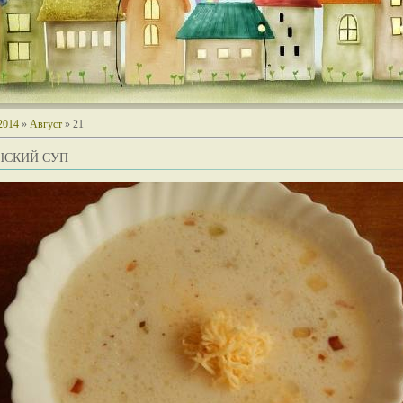
2014
»
Август
»
21
НСКИЙ СУП