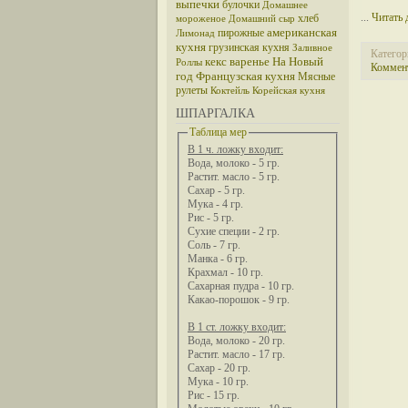
выпечки
булочки
Домашнее
...
Читать 
хлеб
мороженое
Домашний сыр
американская
пирожные
Лимонад
кухня
грузинская кухня
Заливное
Категор
кекс
варенье
На Новый
Роллы
Коммент
год
Французская кухня
Мясные
рулеты
Коктейль
Корейская кухня
ШПАРГАЛКА
Таблица мер
В 1 ч. ложку входит:
Вода, молоко - 5 гр.
Растит. масло - 5 гр.
Сахар - 5 гр.
Мука - 4 гр.
Рис - 5 гр.
Сухие специи - 2 гр.
Соль - 7 гр.
Манка - 6 гр.
Крахмал - 10 гр.
Сахарная пудра - 10 гр.
Какао-порошок - 9 гр.
В 1 ст. ложку входит:
Вода, молоко - 20 гр.
Растит. масло - 17 гр.
Сахар - 20 гр.
Мука - 10 гр.
Рис - 15 гр.