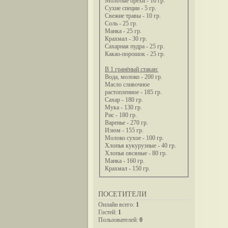
Молотые орехи - 10 гр.
Сухие специи - 5 гр.
Свежие травы - 10 гр.
Соль - 25 гр.
Манка - 25 гр.
Крахмал - 30 гр.
Сахарная пудра - 25 гр.
Какао-порошок - 25 гр.
В 1 гранёный стакан:
Вода, молоко - 200 гр.
Масло сливочное
растопленное - 185 гр.
Сахар - 180 гр.
Мука - 130 гр.
Рис - 180 гр.
Варенье - 270 гр.
Изюм - 155 гр.
Молоко сухое - 100 гр.
Хлопья кукурузные - 40 гр.
Хлопья овсяные - 80 гр.
Манка - 160 гр.
Крахмал - 150 гр.
ПОСЕТИТЕЛИ
Онлайн всего:
1
Гостей:
1
Пользователей:
0