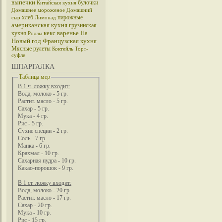
выпечки
булочки
Китайская кухня
Домашнее мороженое
Домашний
хлеб
пирожные
сыр
Лимонад
американская кухня
грузинская
кекс
варенье
На
кухня
Роллы
Новый год
Французская кухня
Мясные рулеты
Коктейль
Торт-
суфле
ШПАРГАЛКА
Таблица мер
В 1 ч. ложку входит:
Вода, молоко - 5 гр.
Растит. масло - 5 гр.
Сахар - 5 гр.
Мука - 4 гр.
Рис - 5 гр.
Сухие специи - 2 гр.
Соль - 7 гр.
Манка - 6 гр.
Крахмал - 10 гр.
Сахарная пудра - 10 гр.
Какао-порошок - 9 гр.
В 1 ст. ложку входит:
Вода, молоко - 20 гр.
Растит. масло - 17 гр.
Сахар - 20 гр.
Мука - 10 гр.
Рис - 15 гр.