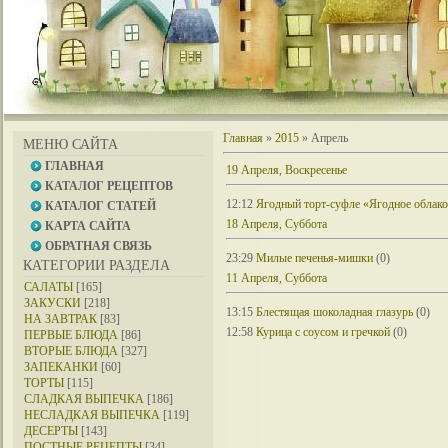
Главная
»
2015
»
Апрель
МЕНЮ САЙТА
ГЛАВНАЯ
19 Апреля, Воскресенье
КАТАЛОГ РЕЦЕПТОВ
12:12
Ягодный торт-суфле «Ягодное облак
КАТАЛОГ СТАТЕЙ
18 Апреля, Суббота
КАРТА САЙТА
ОБРАТНАЯ СВЯЗЬ
23:29
Милые печенья-мишки
(0)
КАТЕГОРИИ РАЗДЕЛА
11 Апреля, Суббота
САЛАТЫ
[165]
ЗАКУСКИ
[218]
13:15
Блестящая шоколадная глазурь
(0)
НА ЗАВТРАК
[83]
12:58
Курица с соусом и гречкой
(0)
ПЕРВЫЕ БЛЮДА
[86]
ВТОРЫЕ БЛЮДА
[327]
ЗАПЕКАНКИ
[60]
ТОРТЫ
[115]
СЛАДКАЯ ВЫПЕЧКА
[186]
НЕСЛАДКАЯ ВЫПЕЧКА
[119]
ДЕСЕРТЫ
[143]
ПОСТНЫЕ РЕЦЕПТЫ
[34]