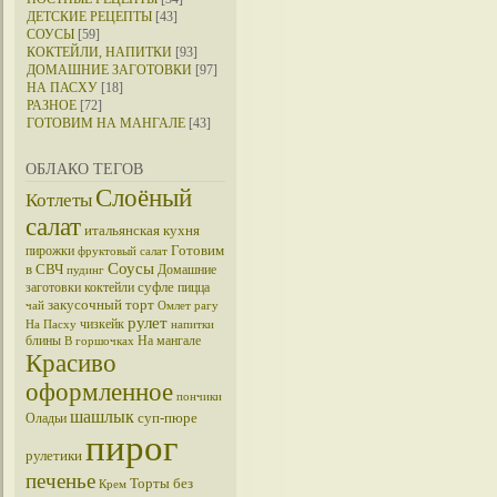
ДЕТСКИЕ РЕЦЕПТЫ
[43]
СОУСЫ
[59]
КОКТЕЙЛИ, НАПИТКИ
[93]
ДОМАШНИЕ ЗАГОТОВКИ
[97]
НА ПАСХУ
[18]
РАЗНОЕ
[72]
ГОТОВИМ НА МАНГАЛЕ
[43]
ОБЛАКО ТЕГОВ
Слоёный
Котлеты
салат
итальянская кухня
Готовим
пирожки
фруктовый салат
Соусы
в СВЧ
Домашние
пудинг
суфле
заготовки
коктейли
пицца
закусочный торт
чай
Омлет
рагу
рулет
чизкейк
На Пасху
напитки
блины
На мангале
В горшочках
Красиво
оформленное
пончики
шашлык
суп-пюре
Оладьи
пирог
рулетики
печенье
Торты без
Крем