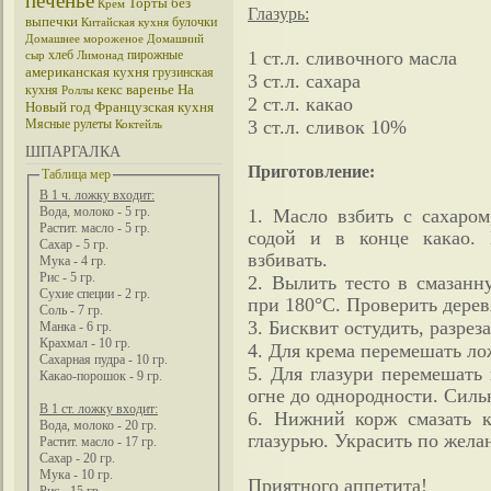
печенье
Торты без
Крем
Глазурь:
выпечки
булочки
Китайская кухня
Домашнее мороженое
Домашний
хлеб
пирожные
1 ст.л. сливочного масла
сыр
Лимонад
американская кухня
грузинская
3 ст.л. сахара
кекс
варенье
На
кухня
Роллы
2 ст.л. какао
Новый год
Французская кухня
Мясные рулеты
3 ст.л. сливок 10%
Коктейль
ШПАРГАЛКА
Приготовление:
Таблица мер
В 1 ч. ложку входит:
Вода, молоко - 5 гр.
1. Масло взбить с сахаром
Растит. масло - 5 гр.
содой и в конце какао. 
Сахар - 5 гр.
взбивать.
Мука - 4 гр.
Рис - 5 гр.
2. Вылить тесто в смазанн
Сухие специи - 2 гр.
при 180°C. Проверить дерев
Соль - 7 гр.
3. Бисквит остудить, разреза
Манка - 6 гр.
Крахмал - 10 гр.
4. Для крема перемешать ло
Сахарная пудра - 10 гр.
5. Для глазури перемешать
Какао-порошок - 9 гр.
огне до однородности. Силь
В 1 ст. ложку входит:
6. Нижний корж смазать к
Вода, молоко - 20 гр.
глазурью. Украсить по жела
Растит. масло - 17 гр.
Сахар - 20 гр.
Мука - 10 гр.
Приятного аппетита!