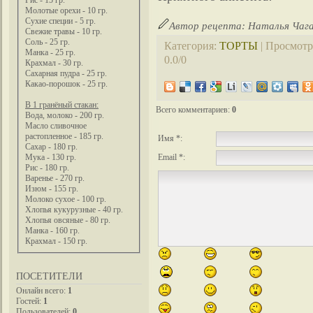
Рис - 15 гр.
Молотые орехи - 10 гр.
Сухие специи - 5 гр.
Автор рецепта: Наталья Чаг
Свежие травы - 10 гр.
Соль - 25 гр.
Категория
:
ТОРТЫ
|
Просмотр
Манка - 25 гр.
0.0
/
0
Крахмал - 30 гр.
Сахарная пудра - 25 гр.
Какао-порошок - 25 гр.
В 1 гранёный стакан:
Всего комментариев
:
0
Вода, молоко - 200 гр.
Масло сливочное
растопленное - 185 гр.
Имя *:
Сахар - 180 гр.
Email *:
Мука - 130 гр.
Рис - 180 гр.
Варенье - 270 гр.
Изюм - 155 гр.
Молоко сухое - 100 гр.
Хлопья кукурузные - 40 гр.
Хлопья овсяные - 80 гр.
Манка - 160 гр.
Крахмал - 150 гр.
ПОСЕТИТЕЛИ
Онлайн всего:
1
Гостей:
1
Пользователей:
0