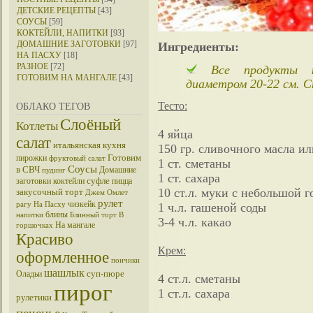
ДЕТСКИЕ РЕЦЕПТЫ
[43]
СОУСЫ
[59]
КОКТЕЙЛИ, НАПИТКИ
[93]
ДОМАШНИЕ ЗАГОТОВКИ
[97]
Ингредиенты:
НА ПАСХУ
[18]
РАЗНОЕ
[72]
Все продукты ко
ГОТОВИМ НА МАНГАЛЕ
[43]
диаметром 20-22 см. С
Тесто:
ОБЛАКО ТЕГОВ
Слоёный
Котлеты
4 яйца
салат
итальянская кухня
150 гр. сливочного масла и
Готовим
пирожки
фруктовый салат
1 ст. сметаны
Соусы
в СВЧ
Домашние
пудинг
1 ст. сахара
суфле
заготовки
коктейли
пицца
10 ст.л. муки с небольшой г
закусочный торт
Джем
Омлет
рулет
чизкейк
рагу
На Пасху
1 ч.л. гашеной соды
блины
напитки
Блинный торт
В
3-4 ч.л. какао
На мангале
горшочках
Красиво
Крем:
оформленное
пончики
шашлык
суп-пюре
Оладьи
4 ст.л. сметаны
пирог
1 ст.л. сахара
рулетики