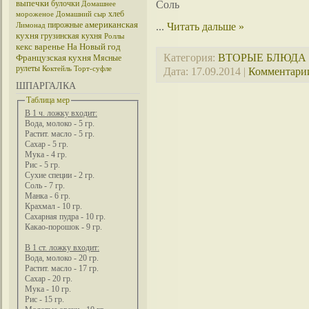
выпечки
Соль
булочки
Домашнее
хлеб
мороженое
Домашний сыр
американская
пирожные
...
Читать дальше »
Лимонад
кухня
грузинская кухня
Роллы
кекс
варенье
На Новый год
Категория:
ВТОРЫЕ БЛЮДА
Французская кухня
Мясные
рулеты
Коктейль
Торт-суфле
Дата:
17.09.2014
|
Комментарии
ШПАРГАЛКА
Таблица мер
В 1 ч. ложку входит:
Вода, молоко - 5 гр.
Растит. масло - 5 гр.
Сахар - 5 гр.
Мука - 4 гр.
Рис - 5 гр.
Сухие специи - 2 гр.
Соль - 7 гр.
Манка - 6 гр.
Крахмал - 10 гр.
Сахарная пудра - 10 гр.
Какао-порошок - 9 гр.
В 1 ст. ложку входит:
Вода, молоко - 20 гр.
Растит. масло - 17 гр.
Сахар - 20 гр.
Мука - 10 гр.
Рис - 15 гр.