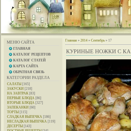
Главная
»
2014
»
Сентябрь
»
17
МЕНЮ САЙТА
ГЛАВНАЯ
КУРИНЫЕ НОЖКИ С К
КАТАЛОГ РЕЦЕПТОВ
КАТАЛОГ СТАТЕЙ
КАРТА САЙТА
ОБРАТНАЯ СВЯЗЬ
КАТЕГОРИИ РАЗДЕЛА
САЛАТЫ
[165]
ЗАКУСКИ
[218]
НА ЗАВТРАК
[83]
ПЕРВЫЕ БЛЮДА
[86]
ВТОРЫЕ БЛЮДА
[327]
ЗАПЕКАНКИ
[60]
ТОРТЫ
[115]
СЛАДКАЯ ВЫПЕЧКА
[186]
НЕСЛАДКАЯ ВЫПЕЧКА
[119]
ДЕСЕРТЫ
[143]
ПОСТНЫЕ РЕЦЕПТЫ
[34]