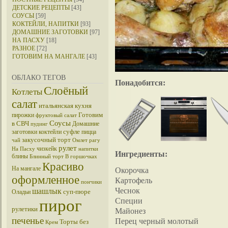
ДЕТСКИЕ РЕЦЕПТЫ
[43]
СОУСЫ
[59]
КОКТЕЙЛИ, НАПИТКИ
[93]
ДОМАШНИЕ ЗАГОТОВКИ
[97]
НА ПАСХУ
[18]
РАЗНОЕ
[72]
ГОТОВИМ НА МАНГАЛЕ
[43]
ОБЛАКО ТЕГОВ
Понадобится:
Слоёный
Котлеты
салат
итальянская кухня
Готовим
пирожки
фруктовый салат
Соусы
в СВЧ
Домашние
пудинг
суфле
заготовки
коктейли
пицца
закусочный торт
чай
Омлет
рагу
рулет
чизкейк
На Пасху
напитки
Ингредиенты:
блины
Блинный торт
В горшочках
Красиво
На мангале
Окорочка
оформленное
Картофель
пончики
Чеснок
шашлык
суп-пюре
Оладьи
пирог
Специи
рулетики
Майонез
печенье
Перец черный молотый
Торты без
Крем