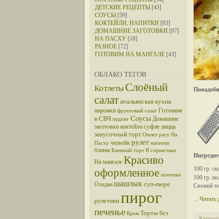
ДЕТСКИЕ РЕЦЕПТЫ
[43]
СОУСЫ
[59]
КОКТЕЙЛИ, НАПИТКИ
[93]
ДОМАШНИЕ ЗАГОТОВКИ
[97]
НА ПАСХУ
[18]
РАЗНОЕ
[72]
ГОТОВИМ НА МАНГАЛЕ
[43]
ОБЛАКО ТЕГОВ
Слоёный
Котлеты
Понадоби
салат
итальянская кухня
Готовим
пирожки
фруктовый салат
Соусы
в СВЧ
Домашние
пудинг
суфле
заготовки
коктейли
пицца
закусочный торт
Омлет
рагу
На
рулет
чизкейк
Пасху
напитки
блины
Блинный торт
В горшочках
Ингредие
Красиво
На мангале
100 гр. сы
оформленное
пончики
100 гр. п
шашлык
суп-пюре
Оладьи
Свежий ти
пирог
...
Читать 
рулетики
печенье
Торты без
Крем
Категор