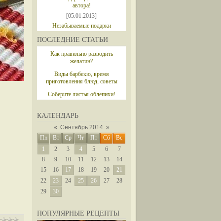
автора!
[05.01.2013]
Незабываемые подарки
ПОСЛЕДНИЕ СТАТЬИ
Как правильно разводить
желатин?
Виды барбекю, время
приготовления блюд, советы
Соберите листья облепихи!
КАЛЕНДАРЬ
«
Сентябрь 2014
»
Пн
Вт
Ср
Чт
Пт
Сб
Вс
1
2
3
4
5
6
7
8
9
10
11
12
13
14
15
16
17
18
19
20
21
22
23
24
25
26
27
28
29
30
ПОПУЛЯРНЫЕ РЕЦЕПТЫ