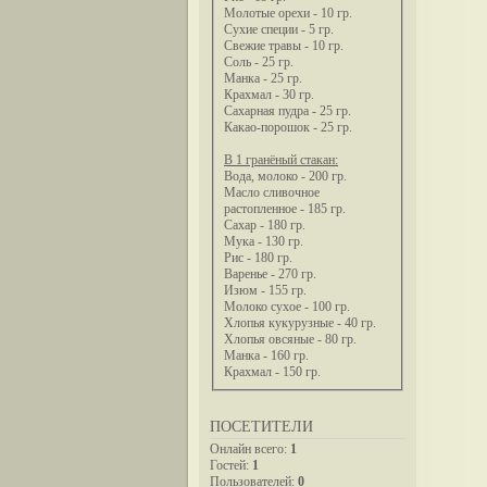
Молотые орехи - 10 гр.
Сухие специи - 5 гр.
Свежие травы - 10 гр.
Соль - 25 гр.
Манка - 25 гр.
Крахмал - 30 гр.
Сахарная пудра - 25 гр.
Какао-порошок - 25 гр.
В 1 гранёный стакан:
Вода, молоко - 200 гр.
Масло сливочное
растопленное - 185 гр.
Сахар - 180 гр.
Мука - 130 гр.
Рис - 180 гр.
Варенье - 270 гр.
Изюм - 155 гр.
Молоко сухое - 100 гр.
Хлопья кукурузные - 40 гр.
Хлопья овсяные - 80 гр.
Манка - 160 гр.
Крахмал - 150 гр.
ПОСЕТИТЕЛИ
Онлайн всего:
1
Гостей:
1
Пользователей:
0