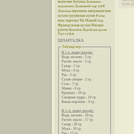
выпечки
булочки
Домашнее
26.09.2
хлеб
мороженое
Домашний сыр
американская
пирожные
Лимонад
кухня
грузинская кухня
Роллы
кекс
варенье
На Новый год
Французская кухня
Мясные
рулеты
Коктейль
Корейская кухня
Торт-суфле
ШПАРГАЛКА
Таблица мер
В 1 ч. ложку входит:
Вода, молоко - 5 гр.
Растит. масло - 5 гр.
Сахар - 5 гр.
Мука - 4 гр.
Рис - 5 гр.
Сухие специи - 2 гр.
Соль - 7 гр.
Манка - 6 гр.
Крахмал - 10 гр.
Сахарная пудра - 10 гр.
Какао-порошок - 9 гр.
В 1 ст. ложку входит:
Вода, молоко - 20 гр.
Растит. масло - 17 гр.
Сахар - 20 гр.
Мука - 10 гр.
Рис - 15 гр.