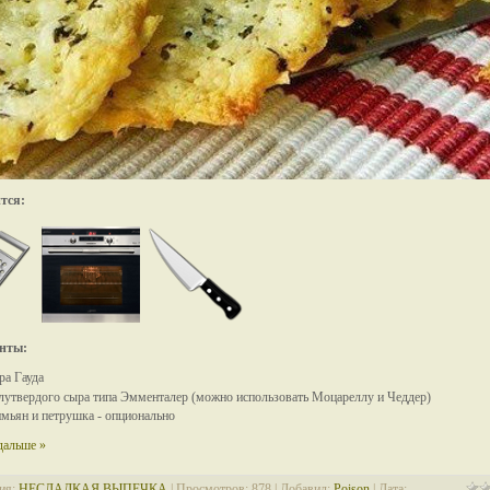
тся:
нты:
ра Гауда
олутвердого сыра типа Эмменталер (
можно использовать Моцареллу и Чеддер)
мьян и петрушка - опционально
дальше »
ия:
НЕСЛАДКАЯ ВЫПЕЧКА
| Просмотров: 878 | Добавил:
Poison
| Дата: