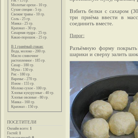
Рис - 15 гр.
Молотые орехи - 10 гр.
Сухие специи - 5 гр.
Взбить белки с сахаром (3
Свежие травы - 10 гр.
три приёма ввести в мас
Соль - 25 гр.
соединить вместе.
Манка - 25 гр.
Крахмал - 30 гр.
Сахарная пудра - 25 гр.
Пирог:
Какао-порошок - 25 гр.
В 1 гранёный стакан:
Разъёмную форму покрыть
Вода, молоко - 200 гр.
шарики и сверху залить шо
Масло сливочное
растопленное - 185 гр.
Сахар - 180 гр.
Мука - 130 гр.
Рис - 180 гр.
Варенье - 270 гр.
Изюм - 155 гр.
Молоко сухое - 100 гр.
Хлопья кукурузные - 40 гр.
Хлопья овсяные - 80 гр.
Манка - 160 гр.
Крахмал - 150 гр.
ПОСЕТИТЕЛИ
Онлайн всего:
1
Гостей:
1
Пользователей:
0