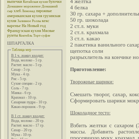
4 желтка
выпечки
булочки
Китайская кухня
4 белка
Домашнее мороженое
Домашний
хлеб
пирожные
сыр
Лимонад
30 гр. сахара + дополнитель
американская кухня
грузинская
50 гр. шоколада
кекс
кухня
Заливное
Роллы
2 ст.л. муки
варенье
На Новый год
Французская кухня
Мясные
2 ст.л. крахмала
рулеты
Коктейль
Торт-суфле
3 ст.л. какао
ШПАРГАЛКА
2 пакетика ванильного саха
Таблица мер
щепотка соли
В 1 ч. ложку входит:
разрыхлитель на кончике н
Вода, молоко - 5 гр.
Растит. масло - 5 гр.
Приготовление:
Сахар - 5 гр.
Мука - 4 гр.
Рис - 5 гр.
Творожные шарики:
Сухие специи - 2 гр.
Соль - 7 гр.
Манка - 6 гр.
Смешать творог, сахар, кок
Крахмал - 10 гр.
Сформировать шарики мокр
Сахарная пудра - 10 гр.
Какао-порошок - 9 гр.
Шоколадное тесто:
В 1 ст. ложку входит:
Вода, молоко - 20 гр.
Взбить желтки с сахаром (
Растит. масло - 17 гр.
Сахар - 20 гр.
массы. Добавить растопл
Мука - 10 гр.
просеянную муку, крахмал, 