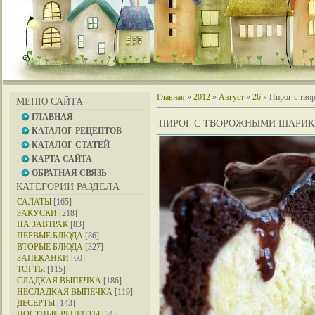
Главная
»
2012
»
Август
»
26
» Пирог с тв
МЕНЮ САЙТА
ГЛАВНАЯ
ПИРОГ С ТВОРОЖНЫМИ ШАРИ
КАТАЛОГ РЕЦЕПТОВ
КАТАЛОГ СТАТЕЙ
КАРТА САЙТА
ОБРАТНАЯ СВЯЗЬ
КАТЕГОРИИ РАЗДЕЛА
САЛАТЫ
[165]
ЗАКУСКИ
[218]
НА ЗАВТРАК
[83]
ПЕРВЫЕ БЛЮДА
[86]
ВТОРЫЕ БЛЮДА
[327]
ЗАПЕКАНКИ
[60]
ТОРТЫ
[115]
СЛАДКАЯ ВЫПЕЧКА
[186]
НЕСЛАДКАЯ ВЫПЕЧКА
[119]
ДЕСЕРТЫ
[143]
ПОСТНЫЕ РЕЦЕПТЫ
[34]