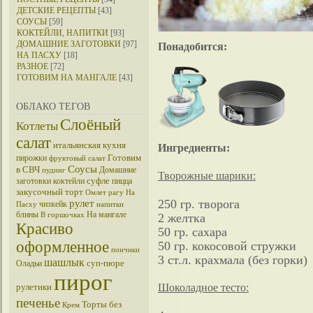
ДЕТСКИЕ РЕЦЕПТЫ
[43]
СОУСЫ
[59]
КОКТЕЙЛИ, НАПИТКИ
[93]
ДОМАШНИЕ ЗАГОТОВКИ
[97]
Понадобится:
НА ПАСХУ
[18]
РАЗНОЕ
[72]
ГОТОВИМ НА МАНГАЛЕ
[43]
ОБЛАКО ТЕГОВ
Слоёный
Котлеты
салат
итальянская кухня
Ингредиенты:
Готовим
пирожки
фруктовый салат
Соусы
в СВЧ
Домашние
пудинг
Творожные шарики:
суфле
заготовки
коктейли
пицца
закусочный торт
Омлет
рагу
На
250 гр. творога
рулет
чизкейк
Пасху
напитки
блины
На мангале
В горшочках
2 желтка
Красиво
50 гр. сахара
оформленное
50 гр. кокосовой стружки
пончики
3 ст.л. крахмала (без горки)
шашлык
суп-пюре
Оладьи
пирог
Шоколадное тесто:
рулетики
печенье
Торты без
Крем