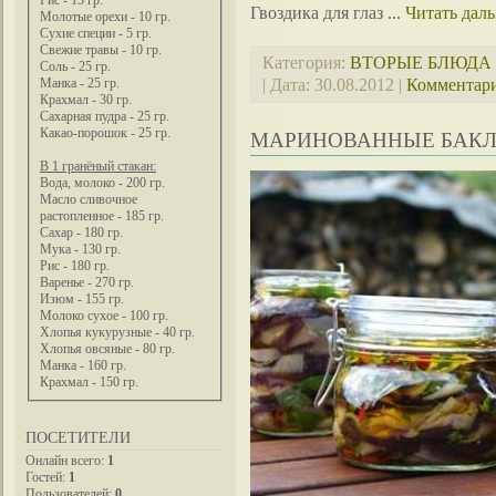
Рис - 15 гр.
Гвоздика для глаз
...
Читать дал
Молотые орехи - 10 гр.
Сухие специи - 5 гр.
Свежие травы - 10 гр.
Категория:
ВТОРЫЕ БЛЮДА
Соль - 25 гр.
| Дата:
30.08.2012
|
Комментари
Манка - 25 гр.
Крахмал - 30 гр.
Сахарная пудра - 25 гр.
Какао-порошок - 25 гр.
МАРИНОВАННЫЕ БАКЛ
В 1 гранёный стакан:
Вода, молоко - 200 гр.
Масло сливочное
растопленное - 185 гр.
Сахар - 180 гр.
Мука - 130 гр.
Рис - 180 гр.
Варенье - 270 гр.
Изюм - 155 гр.
Молоко сухое - 100 гр.
Хлопья кукурузные - 40 гр.
Хлопья овсяные - 80 гр.
Манка - 160 гр.
Крахмал - 150 гр.
ПОСЕТИТЕЛИ
Онлайн всего:
1
Гостей:
1
Пользователей:
0