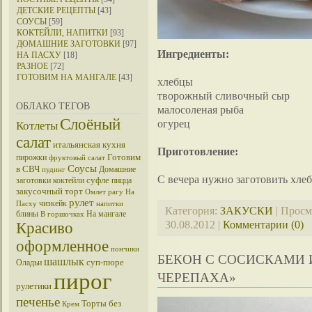
ДЕТСКИЕ РЕЦЕПТЫ
[43]
СОУСЫ
[59]
КОКТЕЙЛИ, НАПИТКИ
[93]
ДОМАШНИЕ ЗАГОТОВКИ
[97]
Ингредиенты:
НА ПАСХУ
[18]
РАЗНОЕ
[72]
ГОТОВИМ НА МАНГАЛЕ
[43]
хлебцы
творожный сливочный сыр
ОБЛАКО ТЕГОВ
малосоленая рыба
Слоёный
огурец
Котлеты
салат
итальянская кухня
Приготовление:
Готовим
пирожки
фруктовый салат
Соусы
в СВЧ
Домашние
пудинг
С вечера нужно заготовить хлеб
суфле
заготовки
коктейли
пицца
закусочный торт
Омлет
рагу
На
рулет
чизкейк
Пасху
напитки
Категория:
ЗАКУСКИ
| Просм
блины
На мангале
В горшочках
30.08.2012
|
Комментарии (0)
Красиво
оформленное
пончики
БЕКОН С СОСИСКАМИ 
шашлык
суп-пюре
Оладьи
пирог
ЧЕРЕПАХА»
рулетики
печенье
Торты без
Крем