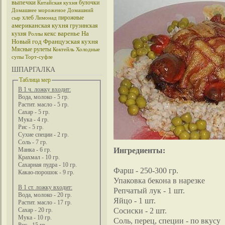
выпечки
булочки
Китайская кухня
Домашнее мороженое
Домашний
хлеб
пирожные
сыр
Лимонад
американская кухня
грузинская
кекс
варенье
На
кухня
Роллы
Новый год
Французская кухня
Мясные рулеты
Коктейль
Холодные
супы
Торт-суфле
ШПАРГАЛКА
Таблица мер
В 1 ч. ложку входит:
Вода, молоко - 5 гр.
Растит. масло - 5 гр.
Сахар - 5 гр.
Мука - 4 гр.
Рис - 5 гр.
Сухие специи - 2 гр.
Соль - 7 гр.
Ингредиенты:
Манка - 6 гр.
Крахмал - 10 гр.
Сахарная пудра - 10 гр.
Фарш - 250-300 гр.
Какао-порошок - 9 гр.
Упаковка бекона в нарезке
В 1 ст. ложку входит:
Репчатый лук - 1 шт.
Вода, молоко - 20 гр.
Яйцо - 1 шт.
Растит. масло - 17 гр.
Сосиски - 2 шт.
Сахар - 20 гр.
Мука - 10 гр.
Соль, перец, специи - по вкусу