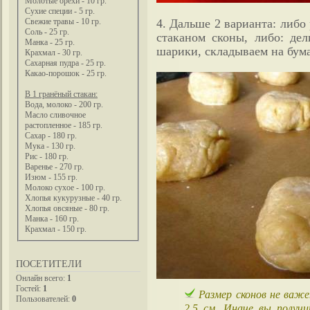
Молотые орехи - 10 гр.
Сухие специи - 5 гр.
4. Дальше 2 варианта: либо 
Свежие травы - 10 гр.
Соль - 25 гр.
стаканом сконы, либо: дел
Манка - 25 гр.
шарики, складываем на бум
Крахмал - 30 гр.
Сахарная пудра - 25 гр.
Какао-порошок - 25 гр.
В 1 гранёный стакан:
Вода, молоко - 200 гр.
Масло сливочное
растопленное - 185 гр.
Сахар - 180 гр.
Мука - 130 гр.
Рис - 180 гр.
Варенье - 270 гр.
Изюм - 155 гр.
Молоко сухое - 100 гр.
Хлопья кукурузные - 40 гр.
Хлопья овсяные - 80 гр.
Манка - 160 гр.
Крахмал - 150 гр.
ПОСЕТИТЕЛИ
Онлайн всего:
1
Гостей:
1
Размер сконов не важе
Пользователей:
0
2,5 см. Иначе вы получ