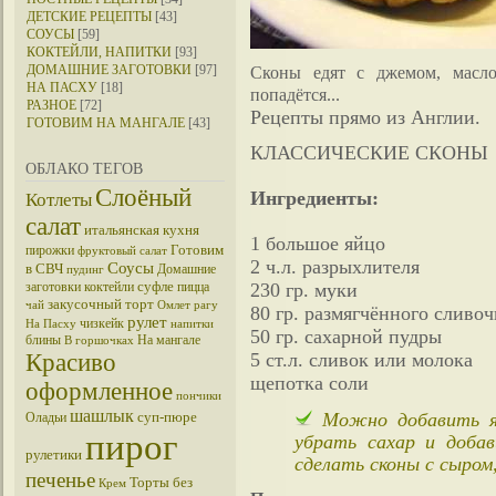
ДЕТСКИЕ РЕЦЕПТЫ
[43]
СОУСЫ
[59]
КОКТЕЙЛИ, НАПИТКИ
[93]
ДОМАШНИЕ ЗАГОТОВКИ
[97]
Сконы едят с джемом, масло
НА ПАСХУ
[18]
попадётся...
РАЗНОЕ
[72]
Рецепты прямо из Англии.
ГОТОВИМ НА МАНГАЛЕ
[43]
КЛАССИЧЕСКИЕ СКОНЫ
ОБЛАКО ТЕГОВ
Слоёный
Ингредиенты:
Котлеты
салат
итальянская кухня
1 большое яйцо
Готовим
пирожки
фруктовый салат
2 ч.л. разрыхлителя
Соусы
в СВЧ
Домашние
пудинг
суфле
заготовки
коктейли
пицца
230 гр. муки
закусочный торт
чай
Омлет
рагу
80 гр. размягчённого сливоч
рулет
чизкейк
На Пасху
напитки
50 гр. сахарной пудры
блины
На мангале
В горшочках
Красиво
5 ст.л. сливок или молока
щепотка соли
оформленное
пончики
шашлык
суп-пюре
Можно добавить яг
Оладьи
пирог
убрать сахар и доба
рулетики
сделать сконы с сыром,
печенье
Торты без
Крем