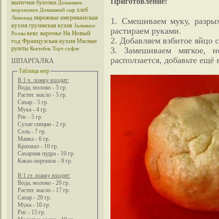
Приготовление:
выпечки
булочки
Домашнее
хлеб
мороженое
Домашний сыр
американская
пирожные
Лимонад
1. Смешиваем муку, разрых
кухня
грузинская кухня
Заливное
растираем руками.
кекс
варенье
На Новый
Роллы
2. Добавляем взбитое яйцо с 
год
Французская кухня
Мясные
рулеты
3. Замешиваем мягкое, 
Коктейль
Торт-суфле
расползается, добавьте ещё
ШПАРГАЛКА
Таблица мер
В 1 ч. ложку входит:
Вода, молоко - 5 гр.
Растит. масло - 5 гр.
Сахар - 5 гр.
Мука - 4 гр.
Рис - 5 гр.
Сухие специи - 2 гр.
Соль - 7 гр.
Манка - 6 гр.
Крахмал - 10 гр.
Сахарная пудра - 10 гр.
Какао-порошок - 9 гр.
В 1 ст. ложку входит:
Вода, молоко - 20 гр.
Растит. масло - 17 гр.
Сахар - 20 гр.
Мука - 10 гр.
Рис - 15 гр.