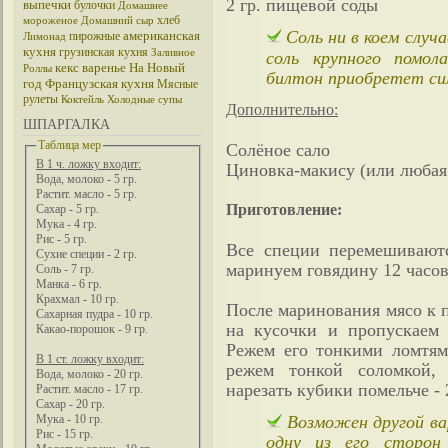
2 гр. пищевой соды
выпечки
булочки
Домашнее
хлеб
мороженое
Домашний сыр
Соль ни в коем случ
американская
пирожные
Лимонад
кухня
грузинская кухня
Заливное
соль крупного помол
кекс
варенье
На Новый
Роллы
билтон приобретет сил
год
Французская кухня
Мясные
рулеты
Коктейль
Холодные супы
Дополнительно:
ШПАРГАЛКА
Таблица мер
Солёное сало
В 1 ч. ложку входит:
Циновка-макису (или любая
Вода, молоко - 5 гр.
Растит. масло - 5 гр.
Приготовление:
Сахар - 5 гр.
Мука - 4 гр.
Рис - 5 гр.
Все специи перемешивают
Сухие специи - 2 гр.
маринуем говядину 12 часов
Соль - 7 гр.
Манка - 6 гр.
Крахмал - 10 гр.
После маринования мясо к 
Сахарная пудра - 10 гр.
на кусочки и пропускаем 
Какао-порошок - 9 гр.
Режем его тонкими ломтями
В 1 ст. ложку входит:
режем тонкой соломкой, 
Вода, молоко - 20 гр.
нарезать кубики помельче - 
Растит. масло - 17 гр.
Сахар - 20 гр.
Возможен другой вар
Мука - 10 гр.
Рис - 15 гр.
одну из его сторон 