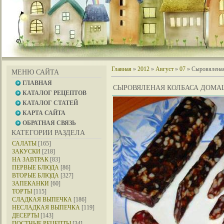
Главная
»
2012
»
Август
»
07
» Сыровяленая
МЕНЮ САЙТА
ГЛАВНАЯ
СЫРОВЯЛЕНАЯ КОЛБАСА ДОМА
КАТАЛОГ РЕЦЕПТОВ
КАТАЛОГ СТАТЕЙ
КАРТА САЙТА
ОБРАТНАЯ СВЯЗЬ
КАТЕГОРИИ РАЗДЕЛА
САЛАТЫ
[165]
ЗАКУСКИ
[218]
НА ЗАВТРАК
[83]
ПЕРВЫЕ БЛЮДА
[86]
ВТОРЫЕ БЛЮДА
[327]
ЗАПЕКАНКИ
[60]
ТОРТЫ
[115]
СЛАДКАЯ ВЫПЕЧКА
[186]
НЕСЛАДКАЯ ВЫПЕЧКА
[119]
ДЕСЕРТЫ
[143]
ПОСТНЫЕ РЕЦЕПТЫ
[34]