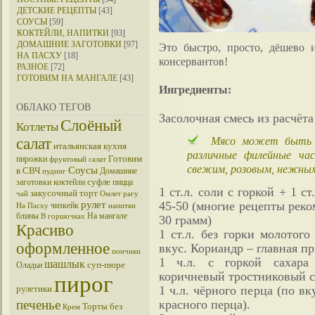
ДЕТСКИЕ РЕЦЕПТЫ
[43]
СОУСЫ
[59]
КОКТЕЙЛИ, НАПИТКИ
[93]
ДОМАШНИЕ ЗАГОТОВКИ
[97]
Это быстро, просто, дёшево 
НА ПАСХУ
[18]
консервантов!
РАЗНОЕ
[72]
ГОТОВИМ НА МАНГАЛЕ
[43]
Ингредиенты:
ОБЛАКО ТЕГОВ
Засолочная смесь из расчёта
Слоёный
Котлеты
Мясо может быть р
салат
итальянская кухня
различные филейные ча
Готовим
пирожки
фруктовый салат
свежим, розовым, нежным
Соусы
в СВЧ
Домашние
пудинг
суфле
заготовки
коктейли
пицца
1 ст.л. соли с горкой + 1 с
закусочный торт
чай
Омлет
рагу
рулет
45-50 (многие рецепты реко
чизкейк
На Пасху
напитки
блины
На мангале
В горшочках
30 грамм)
Красиво
1 ст.л. без горки молотог
оформленное
вкус. Кориандр – главная пр
пончики
1 ч.л. с горкой сахара 
шашлык
суп-пюре
Оладьи
коричневый тростниковый с
пирог
рулетики
1 ч.л. чёрного перца (по вк
печенье
красного перца).
Торты без
Крем