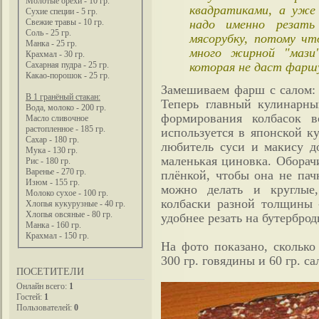
Молотые орехи - 10 гр.
квадратиками, а уже
Сухие специи - 5 гр.
надо именно резать
Свежие травы - 10 гр.
Соль - 25 гр.
мясорубку, потому чт
Манка - 25 гр.
много жирной "мази"
Крахмал - 30 гр.
которая не даст фаршу
Сахарная пудра - 25 гр.
Какао-порошок - 25 гр.
Замешиваем фарш с салом: 
В 1 гранёный стакан:
Теперь главный кулинарны
Вода, молоко - 200 гр.
формирования колбасок во
Масло сливочное
растопленное - 185 гр.
используется в японской к
Сахар - 180 гр.
любитель суси и макису д
Мука - 130 гр.
маленькая циновка. Оборач
Рис - 180 гр.
Варенье - 270 гр.
плёнкой, чтобы она не пач
Изюм - 155 гр.
можно делать и круглые,
Молоко сухое - 100 гр.
колбаски разной толщины -
Хлопья кукурузные - 40 гр.
Хлопья овсяные - 80 гр.
удобнее резать на бутерброд
Манка - 160 гр.
Крахмал - 150 гр.
На фото показано, сколько
300 гр. говядины и 60 гр. са
ПОСЕТИТЕЛИ
Онлайн всего:
1
Гостей:
1
Пользователей:
0