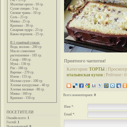
Рис - 15 гр.
Молотые орехи - 10 гр.
Сухие специи - 5 гр.
Свежие травы - 10 гр.
Соль - 25 гр.
Манка - 25 гр.
Крахмал - 30 гр.
Сахарная пудра - 25 гр.
Какао-порошок - 25 гр.
В 1 гранёный стакан:
Вода, молоко - 200 гр.
Масло сливочное
растопленное - 185 гр.
Сахар - 180 гр.
Приятного чаепития!
Мука - 130 гр.
Рис - 180 гр.
Категория
:
ТОРТЫ
|
Просмотр
Варенье - 270 гр.
итальянская кухня
|
Рейтинг
:
0
Изюм - 155 гр.
Молоко сухое - 100 гр.
Хлопья кукурузные - 40 гр.
Хлопья овсяные - 80 гр.
Манка - 160 гр.
Всего комментариев
:
0
Крахмал - 150 гр.
Имя *:
ПОСЕТИТЕЛИ
Email *:
Онлайн всего:
1
Гостей:
1
Пользователей:
0