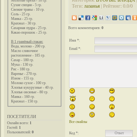
Молотые орехи - 10 гр.
Сухие специи - 5 гр.
Теги
:
лазанья
|
Рейтинг
:
0.0
/
0
Свежие травы - 10 гр.
Соль - 25 гр.
Манка - 25 гр.
Крахмал - 30 гр.
Всего комментариев
:
0
Сахарная пудра - 25 гр.
Какао-порошок - 25 гр.
Имя *:
В 1 гранёный стакан:
Вода, молоко - 200 гр.
Email *:
Масло сливочное
растопленное - 185 гр.
Сахар - 180 гр.
Мука - 130 гр.
Рис - 180 гр.
Варенье - 270 гр.
Изюм - 155 гр.
Молоко сухое - 100 гр.
Хлопья кукурузные - 40 гр.
Хлопья овсяные - 80 гр.
Манка - 160 гр.
Крахмал - 150 гр.
ПОСЕТИТЕЛИ
Все смайлы
Онлайн всего:
1
Гостей:
1
Пользователей:
0
Код *: