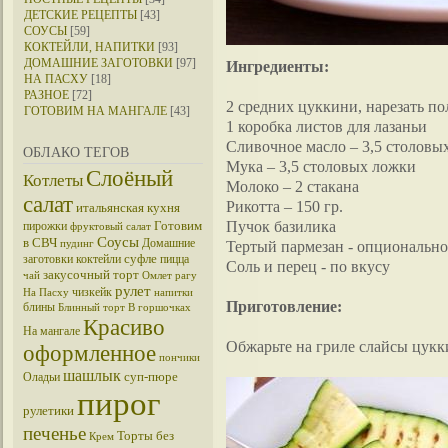
ДЕТСКИЕ РЕЦЕПТЫ
[43]
СОУСЫ
[59]
КОКТЕЙЛИ, НАПИТКИ
[93]
ДОМАШНИЕ ЗАГОТОВКИ
[97]
Ингредиенты:
НА ПАСХУ
[18]
РАЗНОЕ
[72]
2 средних цуккини, нарезать п
ГОТОВИМ НА МАНГАЛЕ
[43]
1 коробка листов для лазаньи
Сливочное масло – 3,5 столовы
ОБЛАКО ТЕГОВ
Мука – 3,5 столовых ложки
Слоёный
Котлеты
Молоко – 2 стакана
салат
Рикотта – 150 гр.
итальянская кухня
Пучок базилика
Готовим
пирожки
фруктовый салат
Соусы
в СВЧ
Домашние
Тертый пармезан - опционально
пудинг
суфле
заготовки
коктейли
пицца
Соль и перец - по вкусу
закусочный торт
чай
Омлет
рагу
рулет
чизкейк
На Пасху
напитки
Приготовление:
блины
Блинный торт
В горшочках
Красиво
На мангале
Обжарьте на гриле слайсы цукк
оформленное
пончики
шашлык
суп-пюре
Оладьи
пирог
рулетики
печенье
Торты без
Крем