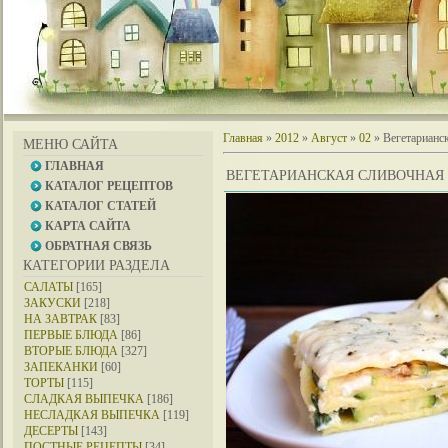
Главная
»
2012
»
Август
»
02
» Вегетарианск
МЕНЮ САЙТА
ГЛАВНАЯ
ВЕГЕТАРИАНСКАЯ СЛИВОЧНАЯ 
КАТАЛОГ РЕЦЕПТОВ
КАТАЛОГ СТАТЕЙ
КАРТА САЙТА
ОБРАТНАЯ СВЯЗЬ
КАТЕГОРИИ РАЗДЕЛА
САЛАТЫ
[165]
ЗАКУСКИ
[218]
НА ЗАВТРАК
[83]
ПЕРВЫЕ БЛЮДА
[86]
ВТОРЫЕ БЛЮДА
[327]
ЗАПЕКАНКИ
[60]
ТОРТЫ
[115]
СЛАДКАЯ ВЫПЕЧКА
[186]
НЕСЛАДКАЯ ВЫПЕЧКА
[119]
ДЕСЕРТЫ
[143]
ПОСТНЫЕ РЕЦЕПТЫ
[34]