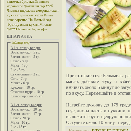
выпечки
булочки
Домашнее
хлеб
мороженое
Домашний сыр
американская
пирожные
Лимонад
кухня
грузинская кухня
Роллы
кекс
варенье
На Новый год
Французская кухня
Мясные
рулеты
Коктейль
Торт-суфле
ШПАРГАЛКА
Таблица мер
В 1 ч. ложку входит:
Вода, молоко - 5 гр.
Растит. масло - 5 гр.
Сахар - 5 гр.
Мука - 4 гр.
Рис - 5 гр.
Сухие специи - 2 гр.
Приготовьте соус Бешамель: ра
Соль - 7 гр.
масло, добавьте муку и взбе
Манка - 6 гр.
взбивать около 5 минут до загус
Крахмал - 10 гр.
Сахарная пудра - 10 гр.
по вкусу. Перемешайте и отстав
Какао-порошок - 9 гр.
Нагрейте духовку до 175 град
В 1 ст. ложку входит:
Вода, молоко - 20 гр.
соус, листы пасты и цуккини, 
Растит. масло - 17 гр.
выложите соус и щедрую порцию
Сахар - 20 гр.
Остудите около 10 минут перед 
Мука - 10 гр.
Рис - 15 гр.
Категория
:
ВТОРЫЕ БЛЮДА