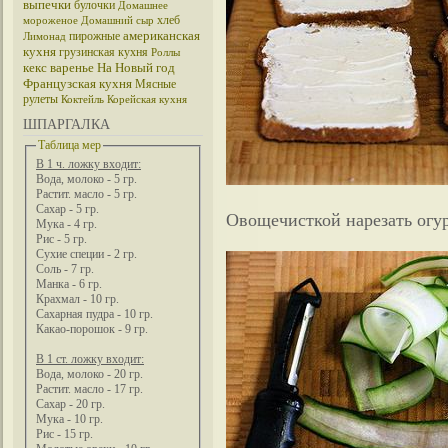
выпечки
булочки
Домашнее
хлеб
мороженое
Домашний сыр
американская
пирожные
Лимонад
кухня
грузинская кухня
Роллы
кекс
варенье
На Новый год
Французская кухня
Мясные
рулеты
Коктейль
Корейская кухня
ШПАРГАЛКА
Таблица мер
В 1 ч. ложку входит:
Вода, молоко - 5 гр.
Растит. масло - 5 гр.
Сахар - 5 гр.
Овощечисткой нарезать огу
Мука - 4 гр.
Рис - 5 гр.
Сухие специи - 2 гр.
Соль - 7 гр.
Манка - 6 гр.
Крахмал - 10 гр.
Сахарная пудра - 10 гр.
Какао-порошок - 9 гр.
В 1 ст. ложку входит:
Вода, молоко - 20 гр.
Растит. масло - 17 гр.
Сахар - 20 гр.
Мука - 10 гр.
Рис - 15 гр.