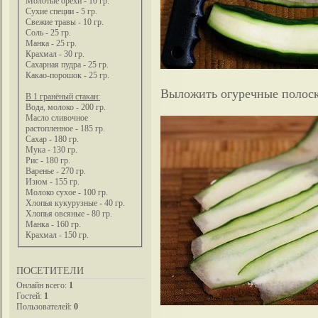
Молотые орехи - 10 гр.
Сухие специи - 5 гр.
Свежие травы - 10 гр.
Соль - 25 гр.
Манка - 25 гр.
Крахмал - 30 гр.
Сахарная пудра - 25 гр.
Какао-порошок - 25 гр.
Выложить огуречные полоски
В 1 гранёный стакан:
Вода, молоко - 200 гр.
Масло сливочное
растопленное - 185 гр.
Сахар - 180 гр.
Мука - 130 гр.
Рис - 180 гр.
Варенье - 270 гр.
Изюм - 155 гр.
Молоко сухое - 100 гр.
Хлопья кукурузные - 40 гр.
Хлопья овсяные - 80 гр.
Манка - 160 гр.
Крахмал - 150 гр.
ПОСЕТИТЕЛИ
Онлайн всего:
1
Гостей:
1
Пользователей:
0