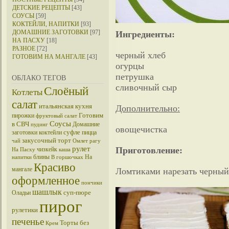
ДЕТСКИЕ РЕЦЕПТЫ
[43]
СОУСЫ
[59]
КОКТЕЙЛИ, НАПИТКИ
[93]
ДОМАШНИЕ ЗАГОТОВКИ
[97]
Ингредиенты:
НА ПАСХУ
[18]
РАЗНОЕ
[72]
черный хлеб
ГОТОВИМ НА МАНГАЛЕ
[43]
огурцы
петрушка
ОБЛАКО ТЕГОВ
сливочный сыр
Слоёный
Котлеты
салат
итальянская кухня
Дополнительно:
Готовим
пирожки
фруктовый салат
Соусы
в СВЧ
Домашние
пудинг
овощечистка
суфле
заготовки
коктейли
пицца
закусочный торт
чай
Омлет
рагу
рулет
Приготовление:
чизкейк
На Пасху
каша
блины
На
напитки
В горшочках
Красиво
мангале
Ломтиками нарезать черный 
оформленное
пончики
шашлык
суп-пюре
Оладьи
пирог
рулетики
печенье
Торты без
Крем