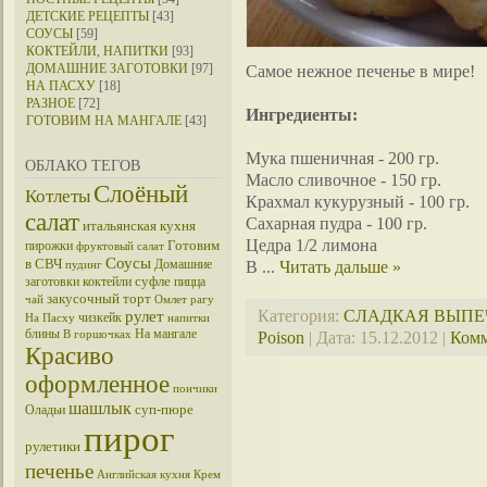
ДЕТСКИЕ РЕЦЕПТЫ
[43]
СОУСЫ
[59]
КОКТЕЙЛИ, НАПИТКИ
[93]
ДОМАШНИЕ ЗАГОТОВКИ
[97]
Самое нежное печенье в мире!
НА ПАСХУ
[18]
РАЗНОЕ
[72]
Ингредиенты:
ГОТОВИМ НА МАНГАЛЕ
[43]
Мука пшеничная - 200 гр.
ОБЛАКО ТЕГОВ
Масло сливочное - 150 гр.
Слоёный
Котлеты
Крахмал кукурузный - 100 гр.
салат
Сахарная пудра - 100 гр.
итальянская кухня
Цедра 1/2 лимона
Готовим
пирожки
фруктовый салат
Соусы
в СВЧ
Домашние
В
...
Читать дальше »
пудинг
суфле
заготовки
коктейли
пицца
закусочный торт
чай
Омлет
рагу
Категория:
СЛАДКАЯ ВЫПЕ
рулет
чизкейк
На Пасху
напитки
блины
На мангале
Poison
| Дата:
15.12.2012
|
Комм
В горшочках
Красиво
оформленное
пончики
шашлык
суп-пюре
Оладьи
пирог
рулетики
печенье
Английская кухня
Крем