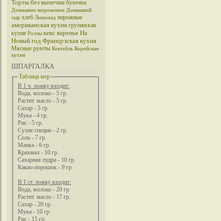
Торты без выпечки
булочки
Домашнее мороженое
Домашний
хлеб
пирожные
сыр
Лимонад
американская кухня
грузинская
кекс
варенье
На
кухня
Роллы
Новый год
Французская кухня
Мясные рулеты
Коктейль
Корейская
кухня
ШПАРГАЛКА
Таблица мер
В 1 ч. ложку входит:
Вода, молоко - 5 гр.
Растит. масло - 5 гр.
Сахар - 5 гр.
Мука - 4 гр.
Рис - 5 гр.
Сухие специи - 2 гр.
Соль - 7 гр.
Манка - 6 гр.
Крахмал - 10 гр.
Сахарная пудра - 10 гр.
Какао-порошок - 9 гр.
В 1 ст. ложку входит:
Вода, молоко - 20 гр.
Растит. масло - 17 гр.
Сахар - 20 гр.
Мука - 10 гр.
Рис - 15 гр.