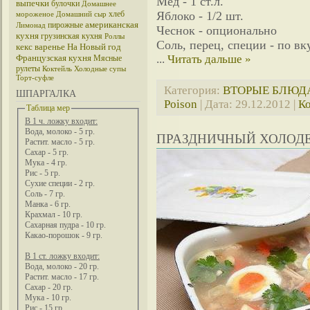
Мед - 1 ст.л.
выпечки
булочки
Домашнее
хлеб
Яблоко - 1/2 шт.
мороженое
Домашний сыр
американская
пирожные
Лимонад
Чеснок - опционально
кухня
грузинская кухня
Роллы
Соль, перец, специи - по вк
кекс
варенье
На Новый год
Французская кухня
...
Читать дальше »
Мясные
рулеты
Коктейль
Холодные супы
Торт-суфле
Категория:
ВТОРЫЕ БЛЮД
ШПАРГАЛКА
Poison
| Дата:
29.12.2012
|
Ко
Таблица мер
В 1 ч. ложку входит:
Вода, молоко - 5 гр.
ПРАЗДНИЧНЫЙ ХОЛОДЕ
Растит. масло - 5 гр.
Сахар - 5 гр.
Мука - 4 гр.
Рис - 5 гр.
Сухие специи - 2 гр.
Соль - 7 гр.
Манка - 6 гр.
Крахмал - 10 гр.
Сахарная пудра - 10 гр.
Какао-порошок - 9 гр.
В 1 ст. ложку входит:
Вода, молоко - 20 гр.
Растит. масло - 17 гр.
Сахар - 20 гр.
Мука - 10 гр.
Рис - 15 гр.