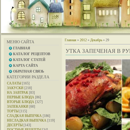
Главная
»
2012
»
Декабрь
»
29
МЕНЮ САЙТА
ГЛАВНАЯ
УТКА ЗАПЕЧЕНАЯ В Р
КАТАЛОГ РЕЦЕПТОВ
КАТАЛОГ СТАТЕЙ
КАРТА САЙТА
ОБРАТНАЯ СВЯЗЬ
КАТЕГОРИИ РАЗДЕЛА
САЛАТЫ
[165]
ЗАКУСКИ
[218]
НА ЗАВТРАК
[83]
ПЕРВЫЕ БЛЮДА
[86]
ВТОРЫЕ БЛЮДА
[327]
ЗАПЕКАНКИ
[60]
ТОРТЫ
[115]
СЛАДКАЯ ВЫПЕЧКА
[186]
НЕСЛАДКАЯ ВЫПЕЧКА
[119]
ДЕСЕРТЫ
[143]
ПОСТНЫЕ РЕЦЕПТЫ
[34]