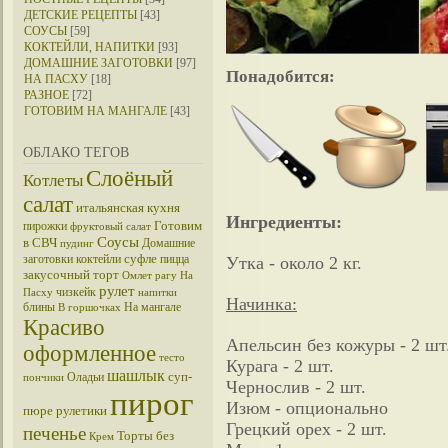
ДЕТСКИЕ РЕЦЕПТЫ
[43]
СОУСЫ
[59]
КОКТЕЙЛИ, НАПИТКИ
[93]
ДОМАШНИЕ ЗАГОТОВКИ
[97]
Понадобится:
НА ПАСХУ
[18]
РАЗНОЕ
[72]
ГОТОВИМ НА МАНГАЛЕ
[43]
ОБЛАКО ТЕГОВ
Слоёный
Котлеты
салат
итальянская кухня
Ингредиенты:
Готовим
пирожки
фруктовый салат
Соусы
в СВЧ
Домашние
пудинг
суфле
заготовки
коктейли
пицца
Утка - около 2 кг.
закусочный торт
Омлет
рагу
На
рулет
чизкейк
Пасху
напитки
Начинка:
блины
На мангале
В горшочках
Красиво
Апельсин без кожуры - 2 шт
оформленное
тесто
Курага - 2 шт.
шашлык
суп-
Оладьи
пончики
Чернослив - 2 шт.
пирог
Изюм - опционально
пюре
рулетики
Грецкий орех - 2 шт.
печенье
Торты без
Крем