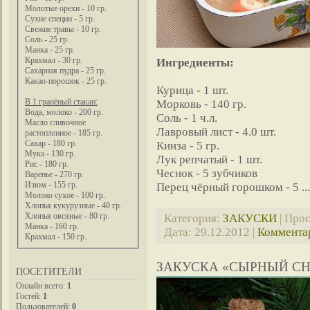
Молотые орехи - 10 гр.
Сухие специи - 5 гр.
Свежие травы - 10 гр.
Соль - 25 гр.
Манка - 25 гр.
Крахмал - 30 гр.
Ингредиенты:
Сахарная пудра - 25 гр.
Какао-порошок - 25 гр.
Курица - 1 шт.
В 1 гранёный стакан:
Морковь - 140 гр.
Вода, молоко - 200 гр.
Соль - 1 ч.л.
Масло сливочное
Лавровый лист - 4.0 шт.
растопленное - 185 гр.
Сахар - 180 гр.
Кинза - 5 гр.
Мука - 130 гр.
Лук репчатый - 1 шт.
Рис - 180 гр.
Чеснок - 5 зубчиков
Варенье - 270 гр.
Изюм - 155 гр.
Перец чёрный горошком - 5
..
Молоко сухое - 100 гр.
Хлопья кукурузные - 40 гр.
Хлопья овсяные - 80 гр.
Категория:
ЗАКУСКИ
| Прос
Манка - 160 гр.
Дата:
29.12.2012
|
Комментар
Крахмал - 150 гр.
ЗАКУСКА «СЫРНЫЙ С
ПОСЕТИТЕЛИ
Онлайн всего:
1
Гостей:
1
Пользователей:
0