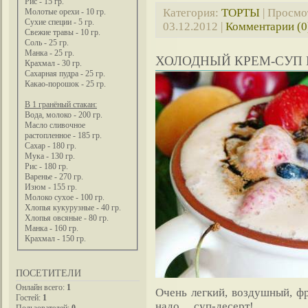
Рис - 15 гр.
Категория:
ТОРТЫ
| Просмо
Молотые орехи - 10 гр.
Сухие специи - 5 гр.
03.12.2012
|
Комментарии (0
Свежие травы - 10 гр.
Соль - 25 гр.
Манка - 25 гр.
ХОЛОДНЫЙ КРЕМ-СУП 
Крахмал - 30 гр.
Сахарная пудра - 25 гр.
Какао-порошок - 25 гр.
В 1 гранёный стакан:
Вода, молоко - 200 гр.
Масло сливочное
растопленное - 185 гр.
Сахар - 180 гр.
Мука - 130 гр.
Рис - 180 гр.
Варенье - 270 гр.
Изюм - 155 гр.
Молоко сухое - 100 гр.
Хлопья кукурузные - 40 гр.
Хлопья овсяные - 80 гр.
Манка - 160 гр.
Крахмал - 150 гр.
ПОСЕТИТЕЛИ
Онлайн всего:
1
Очень легкий, воздушный, фр
Гостей:
1
надо… суп-десерт!
Пользователей:
0