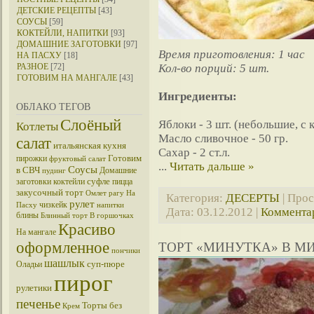
ДЕТСКИЕ РЕЦЕПТЫ
[43]
СОУСЫ
[59]
КОКТЕЙЛИ, НАПИТКИ
[93]
ДОМАШНИЕ ЗАГОТОВКИ
[97]
Время приготовления: 1 час
НА ПАСХУ
[18]
РАЗНОЕ
[72]
Кол-во порций: 5 шт.
ГОТОВИМ НА МАНГАЛЕ
[43]
Ингредиенты:
ОБЛАКО ТЕГОВ
Слоёный
Яблоки - 3 шт. (небольшие, с 
Котлеты
Масло сливочное - 50 гр.
салат
итальянская кухня
Сахар - 2 ст.л.
Готовим
пирожки
фруктовый салат
...
Читать дальше »
Соусы
в СВЧ
Домашние
пудинг
суфле
заготовки
коктейли
пицца
закусочный торт
Омлет
рагу
На
Категория:
ДЕСЕРТЫ
| Прос
рулет
чизкейк
Пасху
напитки
Дата:
03.12.2012
|
Комментар
блины
Блинный торт
В горшочках
Красиво
На мангале
оформленное
ТОРТ «МИНУТКА» В М
пончики
шашлык
суп-пюре
Оладьи
пирог
рулетики
печенье
Торты без
Крем