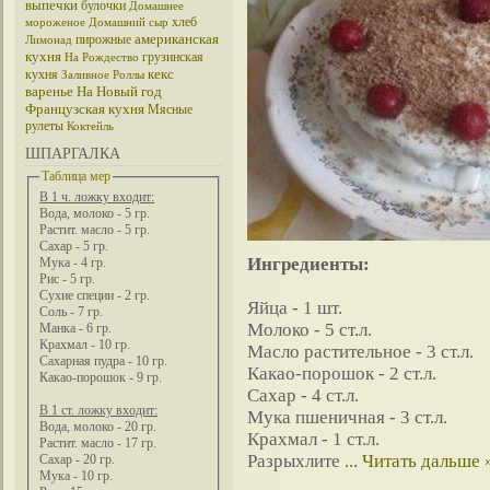
выпечки
булочки
Домашнее
хлеб
мороженое
Домашний сыр
американская
пирожные
Лимонад
кухня
грузинская
На Рождество
кекс
кухня
Заливное
Роллы
варенье
На Новый год
Французская кухня
Мясные
рулеты
Коктейль
ШПАРГАЛКА
Таблица мер
В 1 ч. ложку входит:
Вода, молоко - 5 гр.
Растит. масло - 5 гр.
Сахар - 5 гр.
Ингредиенты:
Мука - 4 гр.
Рис - 5 гр.
Сухие специи - 2 гр.
Яйца - 1 шт.
Соль - 7 гр.
Молоко - 5 ст.л.
Манка - 6 гр.
Крахмал - 10 гр.
Масло растительное - 3 ст.л.
Сахарная пудра - 10 гр.
Какао-порошок - 2 ст.л.
Какао-порошок - 9 гр.
Сахар - 4 ст.л.
В 1 ст. ложку входит:
Мука пшеничная - 3 ст.л.
Вода, молоко - 20 гр.
Крахмал - 1 ст.л.
Растит. масло - 17 гр.
Разрыхлите
...
Читать дальше 
Сахар - 20 гр.
Мука - 10 гр.