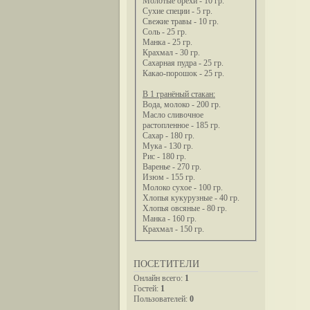
Молотые орехи - 10 гр.
Сухие специи - 5 гр.
Свежие травы - 10 гр.
Соль - 25 гр.
Манка - 25 гр.
Крахмал - 30 гр.
Сахарная пудра - 25 гр.
Какао-порошок - 25 гр.
В 1 гранёный стакан:
Вода, молоко - 200 гр.
Масло сливочное
растопленное - 185 гр.
Сахар - 180 гр.
Мука - 130 гр.
Рис - 180 гр.
Варенье - 270 гр.
Изюм - 155 гр.
Молоко сухое - 100 гр.
Хлопья кукурузные - 40 гр.
Хлопья овсяные - 80 гр.
Манка - 160 гр.
Крахмал - 150 гр.
ПОСЕТИТЕЛИ
Онлайн всего:
1
Гостей:
1
Пользователей:
0