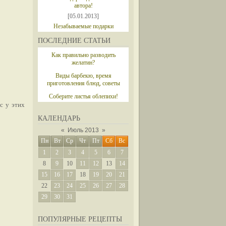
автора!
[05.01.2013]
Незабываемые подарки
ПОСЛЕДНИЕ СТАТЬИ
Как правильно разводить
желатин?
Виды барбекю, время
приготовления блюд, советы
Соберите листья облепихи!
с у этих
КАЛЕНДАРЬ
«
Июль 2013
»
Пн
Вт
Ср
Чт
Пт
Сб
Вс
1
2
3
4
5
6
7
8
9
10
11
12
13
14
15
16
17
18
19
20
21
22
23
24
25
26
27
28
29
30
31
ПОПУЛЯРНЫЕ РЕЦЕПТЫ