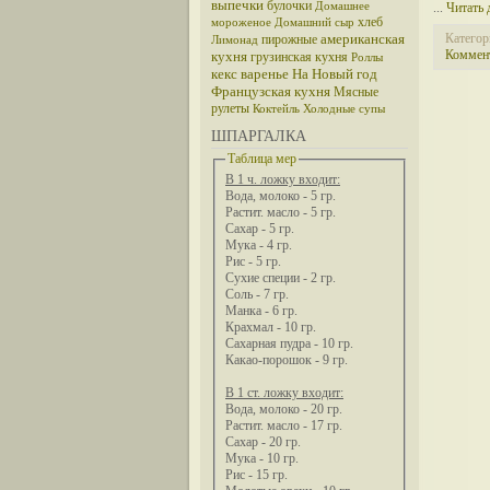
выпечки
булочки
Домашнее
...
Читать 
хлеб
мороженое
Домашний сыр
американская
Категор
пирожные
Лимонад
Коммент
кухня
грузинская кухня
Роллы
кекс
варенье
На Новый год
Французская кухня
Мясные
рулеты
Коктейль
Холодные супы
ШПАРГАЛКА
Таблица мер
В 1 ч. ложку входит:
Вода, молоко - 5 гр.
Растит. масло - 5 гр.
Сахар - 5 гр.
Мука - 4 гр.
Рис - 5 гр.
Сухие специи - 2 гр.
Соль - 7 гр.
Манка - 6 гр.
Крахмал - 10 гр.
Сахарная пудра - 10 гр.
Какао-порошок - 9 гр.
В 1 ст. ложку входит:
Вода, молоко - 20 гр.
Растит. масло - 17 гр.
Сахар - 20 гр.
Мука - 10 гр.
Рис - 15 гр.