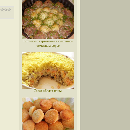
Котлеты с картошкой в сметанно-
томатном соусе
Салат «Белая ночь»