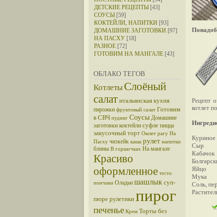
ДЕТСКИЕ РЕЦЕПТЫ
[43]
СОУСЫ
[59]
КОКТЕЙЛИ, НАПИТКИ
[93]
Понадоб
ДОМАШНИЕ ЗАГОТОВКИ
[97]
НА ПАСХУ
[18]
РАЗНОЕ
[72]
ГОТОВИМ НА МАНГАЛЕ
[43]
ОБЛАКО ТЕГОВ
Слоёный
Котлеты
салат
итальянская кухня
Рецепт о
котлет п
Готовим
пирожки
фруктовый салат
Соусы
в СВЧ
Домашние
пудинг
Ингреди
суфле
заготовки
коктейли
пицца
закусочный торт
Омлет
рагу
На
Куриное
рулет
чизкейк
Пасху
каша
напитки
Сыр
блины
На мангале
В горшочках
Кабачок
Красиво
Болгарск
оформленное
Яйцо
тесто
Мука
шашлык
суп-
Оладьи
пончики
Соль, пер
пирог
Растител
пюре
рулетики
печенье
Торты без
Крем