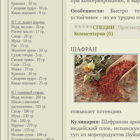
при консервировании, в мар
Крахмал - 10 гр.
Сахарная пудра - 10 гр.
Быстро те
Особенности:
Какао-порошок - 9 гр.
устойчивее - но их трудно 
В 1 ст. ложку входит:
СПЕЦИИ
|
Просмотр
Вода, молоко - 20 гр.
Растит. масло - 17 гр.
Комментарии (0)
Сахар - 20 гр.
Мука - 10 гр.
Рис - 15 гр.
ШАФРАН
Молотые орехи - 10 гр.
Сухие специи - 5 гр.
Свежие травы - 10 гр.
Соль - 25 гр.
Манка - 25 гр.
Крахмал - 30 гр.
Сахарная пудра - 25 гр.
Какао-порошок - 25 гр.
В 1 гранёный стакан:
Вода, молоко - 200 гр.
Масло сливочное
растопленное - 185 гр.
повышает потенцию.
Сахар - 180 гр.
Мука - 130 гр.
Шафраном аром
Рис - 180 гр.
Кулинария:
Варенье - 270 гр.
индийский плов, испанскую
Изюм - 155 гр.
суп из морепродуктов (буйаб
Молоко сухое - 100 гр.
Хлопья кукурузные - 40 гр.