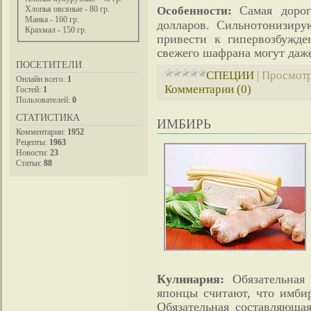
Самая доро
Особенности:
Хлопья овсяные - 80 гр.
Манка - 160 гр.
долларов. Сильнотонизиру
Крахмал - 150 гр.
привести к гипервозбужд
свежего шафрана могут даже
ПОСЕТИТЕЛИ
СПЕЦИИ
|
Просмотр
Онлайн всего:
1
Комментарии (0)
Гостей:
1
Пользователей:
0
СТАТИСТИКА
ИМБИРЬ
Комментарии:
1952
Рецепты:
1963
Новости:
23
Статьи:
88
Кулинария:
Обязательна
японцы считают, что имбир
Обязательная составляющая