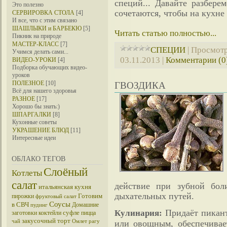
специй... Давайте разбере
Это полезно
сочетаются, чтобы на кухне
СЕРВИРОВКА СТОЛА
[4]
И все, что с этим связано
ШАШЛЫКИ и БАРБЕКЮ
[5]
Читать статью полностью...
Пикник на природе
МАСТЕР-КЛАСС
[7]
СПЕЦИИ
|
Просмотр
Учимся делать сами...
03.11.2013
|
Комментарии (0
ВИДЕО-УРОКИ
[4]
Подборка обучающих видео-
уроков
ПОЛЕЗНОЕ
[10]
ГВОЗДИКА
Всё для нашего здоровья
РАЗНОЕ
[17]
Хорошо бы знать:)
ШПАРГАЛКИ
[8]
Кухонные советы
УКРАШЕНИЕ БЛЮД
[11]
Интересные идеи
ОБЛАКО ТЕГОВ
Слоёный
Котлеты
салат
действие при зубной бол
итальянская кухня
дыхательных путей.
Готовим
пирожки
фруктовый салат
Соусы
в СВЧ
Домашние
пудинг
Придаёт пикан
Кулинария:
суфле
заготовки
коктейли
пицца
закусочный торт
чай
Омлет
рагу
или овощным, обеспечивае