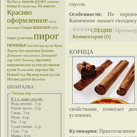
рулет
чизкейк
На Пасху
напитки
соусов.
блины
На мангале
В горшочках
Красиво
Не перено
Особенности:
оформленное
Кипячение лишает гвоздику 
тесто
шашлык
суп-
Оладьи
пончики
СПЕЦИИ
|
Просмотр
пирог
Комментарии (0)
пюре
рулетики
печенье
Английская кухня
Крем
Торты без выпечки
булочки
КОРИЦА
Домашнее мороженое
Домашний
хлеб
пирожные
сыр
Лимонад
американская кухня
грузинская
кекс
варенье
На
кухня
Роллы
Новый год
Французская кухня
Мясные рулеты
Коктейль
ШПАРГАЛКА
Таблица мер
В 1 ч. ложку входит:
Вода, молоко - 5 гр.
свойствами, помогает до
Растит. масло - 5 гр.
Сахар - 5 гр.
условиях.
Мука - 4 гр.
Рис - 5 гр.
Сухие специи - 2 гр.
Приготовление 
Кулинария:
Соль - 7 гр.
Манка - 6 гр.