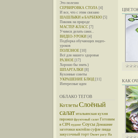
Это полезно
СЕРВИРОВКА СТОЛА
[4]
ЦВЕТО
И все, что с этим связано
ШАШЛЫКИ и БАРБЕКЮ
[5]
Пикник на природе
МАСТЕР-КЛАСС
[7]
Учимся делать сами...
ВИДЕО-УРОКИ
[4]
Подборка обучающих видео-
уроков
ПОЛЕЗНОЕ
[10]
Всё для нашего здоровья
РАЗНОЕ
[17]
Хорошо бы знать:)
ШПАРГАЛКИ
[8]
Кухонные советы
УКРАШЕНИЕ БЛЮД
[11]
КАК ОЧ
Интересные идеи
ОБЛАКО ТЕГОВ
Слоёный
Котлеты
салат
итальянская кухня
Готовим
пирожки
фруктовый салат
Соусы
в СВЧ
Домашние
пудинг
суфле
заготовки
коктейли
пицца
закусочный торт
Омлет
рагу
На