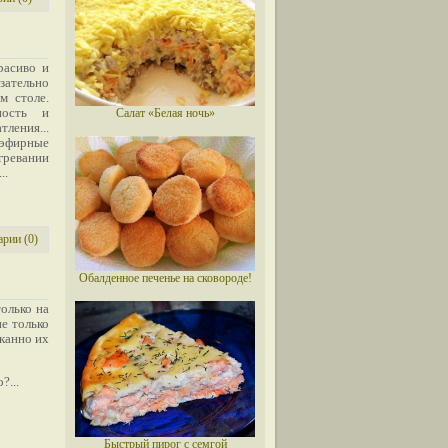
расиво и
язательно
м столе.
ность и
Салат «Белая ночь»
ления...
 эфирные
гревании
..
рии (0)
Обалденное печенье на сковороде!
олько на
не только
канно их
?...
Быстрый пирог с семгой