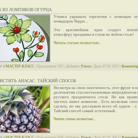
К ИЗ ЛОМТИКОВ ОГУРЦА
Учимся украшать тарелочки с помощью ог
помидорок Черри...
Эта красивейшая идея создаст непов
атмосферу праздника и стиля на любом столе!
Читать статью полностью...
МАСТЕР-КЛАСС
|
Просмотров:
925
|
Добавил:
Poison
|
Дата:
07.01.2013
|
Комментар
ИСТИТЬ АНАСАС: ТАЙСКИЙ СПОСОБ
Несмотря на свою экзотичность, этот фрукт в 
десятилетия стал неотъемлемым ингредиентом 
русского праздничного стола. Но как прави
чистить знают немногие... Есть несколько спо
сделать, но мы расскажем всего об одном - о 
Тайский способ самый эстетичный...
Читать статью полностью...
МАСТЕР-КЛАСС
|
Просмотров:
856
|
Добавил:
Poison
|
Дата:
02.01.2013
|
Комментар