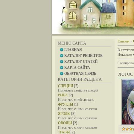
Главная
»
МЕНЮ САЙТА
ГЛАВНАЯ
В категор
Показано 
КАТАЛОГ РЕЦЕПТОВ
КАТАЛОГ СТАТЕЙ
Сортирова
КАРТА САЙТА
ОБРАТНАЯ СВЯЗЬ
ЛОТОС 
КАТЕГОРИИ РАЗДЕЛА
СПЕЦИИ
[7]
Полезные свойства специй
РЫБА
[2]
И все, что с ней связано
ФРУКТЫ
[1]
И все, что с ними связано
ЯГОДЫ
[8]
И все, что с ними связано
ОВОЩИ
[2]
И все, что с ними связано
ТРАВЫ
[2]