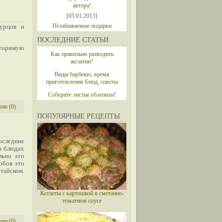
автора!
[05.01.2013]
Незабываемые подарки
урцов и
ПОСЛЕДНИЕ СТАТЬИ
торимую
Как правильно разводить
желатин?
Виды барбекю, время
приготовления блюд, советы
Соберите листья облепихи!
ии (0)
ПОПУЛЯРНЫЕ РЕЦЕПТЫ
последние
в блюдах
льно его
собов это
тайском.
Котлеты с картошкой в сметанно-
томатном соусе
ии (0)