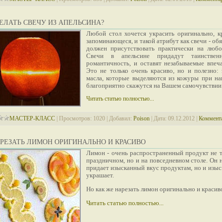
ЕЛАТЬ СВЕЧУ ИЗ АПЕЛЬСИНА?
Любой стол хочется украсить оригинально, к
запоминающеся, и такой атрибут как свечи - об
должен присутствовать практически на любо
Свечи в апельсине придадут таинствен
романтичность, и оставят незабываемые впечат
Это не только очень красиво, но и полезно:
масла, которые выделяются из кожуры при на
благоприятно скажутся на Вашем самочувствии.
Читать статью полностью...
МАСТЕР-КЛАСС
|
Просмотров:
1020
|
Добавил:
Poison
|
Дата:
09.12.2012
|
Коммента
РЕЗАТЬ ЛИМОН ОРИГИНАЛЬНО И КРАСИВО
Лимон - очень распространенный продукт не т
праздничном, но и на
повседневном столе. Он 
придает изысканный вкус продуктам, но и изыс
украшает.
Но как же нарезать лимон оригинально и красиво
Читать статью полностью...