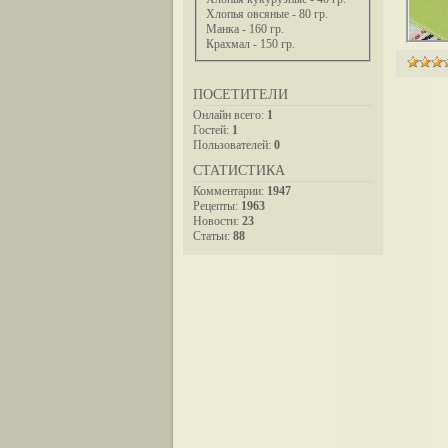
Хлопья овсяные - 80 гр.
Манка - 160 гр.
Крахмал - 150 гр.
ПОСЕТИТЕЛИ
Онлайн всего:
1
Гостей:
1
Пользователей:
0
СТАТИСТИКА
Комментарии:
1947
Рецепты:
1963
Новости:
23
Статьи:
88