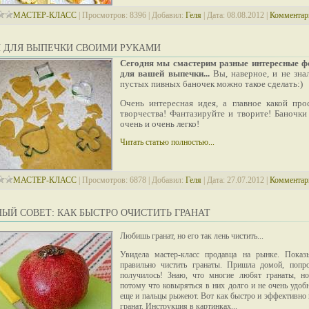
МАСТЕР-КЛАСС
|
Просмотров:
8396
|
Добавил:
Геля
|
Дата:
08.08.2012
|
Комментари
 ДЛЯ ВЫПЕЧКИ СВОИМИ РУКАМИ
Сегодня мы смастерим разные интересные 
для вашей выпечки...
Вы, наверное, и не знал
пустых пивных баночек можно такое сделать:)
Очень интересная идея, а главное какой про
творчества! Фантазируйте и творите! Баночки
очень и очень легко!
Читать статью полностью...
МАСТЕР-КЛАСС
|
Просмотров:
6878
|
Добавил:
Геля
|
Дата:
27.07.2012
|
Комментари
ЫЙ СОВЕТ: КАК БЫСТРО ОЧИСТИТЬ ГРАНАТ
Любишь гранат, но его так лень чистить...
Увидела мастер-класс продавца на рынке. Показ
правильно чистить гранаты. Пришла домой, попр
получилось! Знаю, что многие любят гранаты, но
потому что ковыряться в них долго и не очень удоб
еще и пальцы рыжеют. Вот как быстро и эффективно 
гранат. Инструкция в картинках...