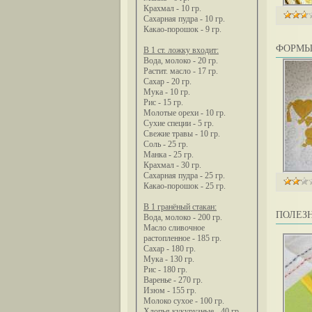
Крахмал - 10 гр.
Сахарная пудра - 10 гр.
Какао-порошок - 9 гр.
ФОРМЫ
В 1 ст. ложку входит:
Вода, молоко - 20 гр.
Растит. масло - 17 гр.
Сахар - 20 гр.
Мука - 10 гр.
Рис - 15 гр.
Молотые орехи - 10 гр.
Сухие специи - 5 гр.
Свежие травы - 10 гр.
Соль - 25 гр.
Манка - 25 гр.
Крахмал - 30 гр.
Сахарная пудра - 25 гр.
Какао-порошок - 25 гр.
В 1 гранёный стакан:
ПОЛЕЗН
Вода, молоко - 200 гр.
Масло сливочное
растопленное - 185 гр.
Сахар - 180 гр.
Мука - 130 гр.
Рис - 180 гр.
Варенье - 270 гр.
Изюм - 155 гр.
Молоко сухое - 100 гр.
Хлопья кукурузные - 40 гр.