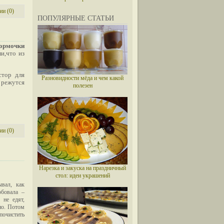
и (0)
ПОПУЛЯРНЫЕ СТАТЬИ
формочки
и,что из
стор для
Разновидности мёда и чем какой
 режутся
полезен
и (0)
Нарезка и закуска на праздничный
стол: идеи украшений
ывал, как
обовала –
 не едят,
но. Потом
почистить