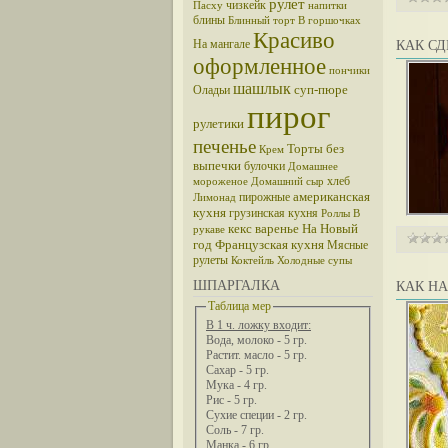
рулет
чизкейк
Пасху
напитки
блины
Блинный торт
В горшочках
Красиво
На мангале
КАК СД
оформленное
пончики
шашлык
суп-пюре
Оладьи
пирог
рулетики
печенье
Торты без
Крем
выпечки
булочки
Домашнее
хлеб
мороженое
Домашний сыр
американская
пирожные
Лимонад
кухня
грузинская кухня
Роллы
В
кекс
варенье
На Новый
рукаве
год
Французская кухня
Мясные
рулеты
Коктейль
Холодные супы
ШПАРГАЛКА
КАК НА
Таблица мер
В 1 ч. ложку входит:
Вода, молоко - 5 гр.
Растит. масло - 5 гр.
Сахар - 5 гр.
Мука - 4 гр.
Рис - 5 гр.
Сухие специи - 2 гр.
Соль - 7 гр.
Манка - 6 гр.