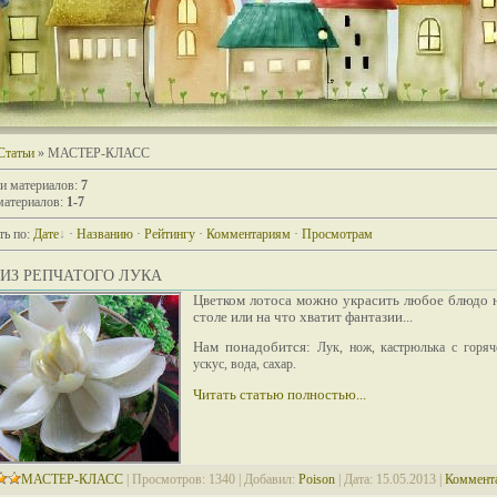
Статьи
» МАСТЕР-КЛАСС
ии материалов
:
7
материалов
:
1-7
ть по
:
Дате
·
Названию
·
Рейтингу
·
Комментариям
·
Просмотрам
ИЗ РЕПЧАТОГО ЛУКА
Цветком лотоса можно украсить любое блюдо 
столе или на что хватит фантазии...
Нам понадобится:
Лук, нож, кастрюлька с горяч
ускус, вода, сахар.
Читать статью полностью...
МАСТЕР-КЛАСС
|
Просмотров:
1340
|
Добавил:
Poison
|
Дата:
15.05.2013
|
Коммента