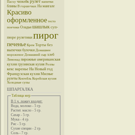
рулет
чизкейк
Пасху
напитки
блины
На мангале
В горшочках
Красиво
оформленное
тесто
шашлык
суп-
Оладьи
пончики
пирог
пюре
рулетики
печенье
Торты без
Крем
выпечки
булочки
Домашнее
хлеб
мороженое
Домашний сыр
американская
пирожные
Лимонад
кухня
грузинская кухня
Роллы
кекс
варенье
На Новый год
Французская кухня
Мясные
рулеты
Коктейль
Корейская кухня
Холодные супы
ШПАРГАЛКА
Таблица мер
В 1 ч. ложку входит:
Вода, молоко - 5 гр.
Растит. масло - 5 гр.
Сахар - 5 гр.
Мука - 4 гр.
Рис - 5 гр.
Сухие специи - 2 гр.
Соль - 7 гр.