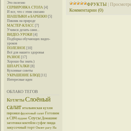
Это полезно
ФРУКТЫ
|
Просмотро
СЕРВИРОВКА СТОЛА
[4]
Комментарии (0)
И все, что с этим связано
ШАШЛЫКИ и БАРБЕКЮ
[5]
Пикник на природе
МАСТЕР-КЛАСС
[7]
Учимся делать сами...
ВИДЕО-УРОКИ
[4]
Подборка обучающих видео-
уроков
ПОЛЕЗНОЕ
[10]
Всё для нашего здоровья
РАЗНОЕ
[17]
Хорошо бы знать:)
ШПАРГАЛКИ
[8]
Кухонные советы
УКРАШЕНИЕ БЛЮД
[11]
Интересные идеи
ОБЛАКО ТЕГОВ
Слоёный
Котлеты
салат
итальянская кухня
Готовим
пирожки
фруктовый салат
Соусы
в СВЧ
Домашние
пудинг
суфле
заготовки
коктейли
пицца
закусочный торт
Омлет
рагу
На