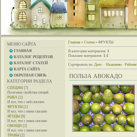
Главная
»
Статьи
» ФРУКТЫ
МЕНЮ САЙТА
ГЛАВНАЯ
В категории материалов
:
1
Показано материалов
:
1-1
КАТАЛОГ РЕЦЕПТОВ
КАТАЛОГ СТАТЕЙ
Сортировать по
:
Дате
·
Названию
·
Рейтин
КАРТА САЙТА
ПОЛЬЗА АВОКАДО
ОБРАТНАЯ СВЯЗЬ
КАТЕГОРИИ РАЗДЕЛА
СПЕЦИИ
[7]
Полезные свойства специй
РЫБА
[2]
И все, что с ней связано
ФРУКТЫ
[1]
И все, что с ними связано
ЯГОДЫ
[8]
И все, что с ними связано
ОВОЩИ
[2]
И все, что с ними связано
ТРАВЫ
[2]