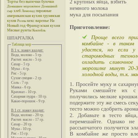
2 крупных яйца, взбить
Торты без выпечки
булочки
Домашнее мороженое
Домашний
немного молока
хлеб
пирожные
сыр
Лимонад
мука для посыпания
американская кухня
грузинская
кекс
варенье
На
кухня
Роллы
Новый год
Французская кухня
Приготовление:
Мясные рулеты
Коктейль
Проще всего приг
ШПАРГАЛКА
комбайне - в таком 
Таблица мер
удастся, но если у
В 1 ч. ложку входит:
старомодных техно
Вода, молоко - 5 гр.
Растит. масло - 5 гр.
охладить сливочное
Сахар - 5 гр.
морозилке минут 20-
Мука - 4 гр.
холодной воды, т.к. м
Рис - 5 гр.
Сухие специи - 2 гр.
Соль - 7 гр.
1. Просейте муку и сахарн
Манка - 6 гр.
Руками смешайте их с 
Крахмал - 10 гр.
получились мелкие крошки.
Сахарная пудра - 10 гр.
Какао-порошок - 9 гр.
подержите эту же смесь секу
тесто можно сдобрить арома
В 1 ст. ложку входит:
2. Добавьте в тесто яйца
Вода, молоко - 20 гр.
Растит. масло - 17 гр.
перемешайте. Однако не 
Сахар - 20 гр.
рассыпчатого получится эл
Мука - 10 гр.
В комбайне же просто вл
Рис - 15 гр.