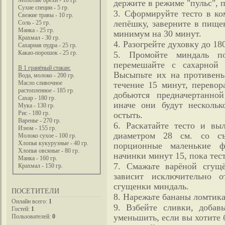
Молотые орехи - 10 гр.
держите в режиме "пульс", п
Сухие специи - 5 гр.
3. Сформируйте тесто в ко
Свежие травы - 10 гр.
лепёшку, заверните в пище
Соль - 25 гр.
Манка - 25 гр.
минимум на 30 минут.
Крахмал - 30 гр.
4. Разогрейте духовку до 18
Сахарная пудра - 25 гр.
Какао-порошок - 25 гр.
5. Промойте миндаль п
перемешайте с сахарной 
В 1 гранёный стакан:
Высыпьте их на противень
Вода, молоко - 200 гр.
Масло сливочное
течение 15 минут, перевор
растопленное - 185 гр.
добьются предначертанной
Сахар - 180 гр.
иначе они будут нескольк
Мука - 130 гр.
Рис - 180 гр.
остыть.
Варенье - 270 гр.
6. Раскатайте тесто и в
Изюм - 155 гр.
диаметром 28 см. со с
Молоко сухое - 100 гр.
Хлопья кукурузные - 40 гр.
порционные маленькие ф
Хлопья овсяные - 80 гр.
начинки минут 15, пока тес
Манка - 160 гр.
7. Смажьте варёной сгущ
Крахмал - 150 гр.
зависит исключительно 
сгущенки миндаль.
ПОСЕТИТЕЛИ
8. Нарежьте бананы ломтика
Онлайн всего:
1
9. Взбейте сливки, добав
Гостей:
1
уменьшить, если вы хотите 
Пользователей:
0