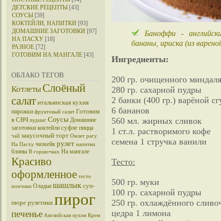
ДЕТСКИЕ РЕЦЕПТЫ
[43]
СОУСЫ
[59]
КОКТЕЙЛИ, НАПИТКИ
[93]
ДОМАШНИЕ ЗАГОТОВКИ
[97]
Баноффи - английски
НА ПАСХУ
[18]
бананы, ириска (из варено
РАЗНОЕ
[72]
ГОТОВИМ НА МАНГАЛЕ
[43]
Ингредиенты:
ОБЛАКО ТЕГОВ
200 гр. очищенного миндал
Слоёный
Котлеты
280 гр. сахарной пудры
салат
2 банки (400 гр.) варёной с
итальянская кухня
6 бананов
Готовим
пирожки
фруктовый салат
Соусы
в СВЧ
560 мл. жирных сливок
Домашние
пудинг
суфле
заготовки
коктейли
пицца
1 ст.л. растворимого кофе
закусочный торт
чай
Омлет
рагу
семена 1 стручка ванили
рулет
чизкейк
На Пасху
напитки
блины
На мангале
В горшочках
Красиво
Тесто:
оформленное
тесто
500 гр. муки
шашлык
суп-
Оладьи
пончики
100 гр. сахарной пудры
пирог
250 гр. охлаждённого сливо
пюре
рулетики
цедра 1 лимона
печенье
Английская кухня
Крем