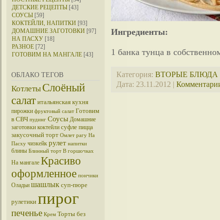
ДЕТСКИЕ РЕЦЕПТЫ
[43]
СОУСЫ
[59]
КОКТЕЙЛИ, НАПИТКИ
[93]
Ингредиенты:
ДОМАШНИЕ ЗАГОТОВКИ
[97]
НА ПАСХУ
[18]
РАЗНОЕ
[72]
1 банка тунца в собственно
ГОТОВИМ НА МАНГАЛЕ
[43]
Категория:
ВТОРЫЕ БЛЮДА
ОБЛАКО ТЕГОВ
Дата:
23.11.2012
|
Комментарии
Слоёный
Котлеты
салат
итальянская кухня
Готовим
пирожки
фруктовый салат
Соусы
в СВЧ
Домашние
пудинг
суфле
заготовки
коктейли
пицца
закусочный торт
Омлет
рагу
На
рулет
чизкейк
Пасху
напитки
блины
Блинный торт
В горшочках
Красиво
На мангале
оформленное
пончики
шашлык
суп-пюре
Оладьи
пирог
рулетики
печенье
Торты без
Крем