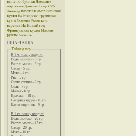
выпечки
булочки
Домашнее
хлеб
мороженое
Домашний сыр
американская
пирожные
Лимонад
кухня
грузинская
На Рождество
кекс
кухня
Заливное
Роллы
варенье
На Новый год
Французская кухня
Мясные
рулеты
Коктейль
ШПАРГАЛКА
Таблица мер
В 1 ч. ложку входит:
Вода, молоко - 5 гр.
Растит. масло - 5 гр.
Сахар - 5 гр.
Мука - 4 гр.
Рис - 5 гр.
Сухие специи - 2 гр.
Соль - 7 гр.
Манка - 6 гр.
Крахмал - 10 гр.
Сахарная пудра - 10 гр.
Какао-порошок - 9 гр.
В 1 ст. ложку входит:
Вода, молоко - 20 гр.
Растит. масло - 17 гр.
Сахар - 20 гр.
Мука - 10 гр.