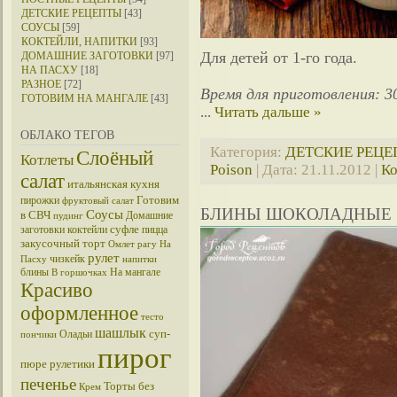
ДЕТСКИЕ РЕЦЕПТЫ
[43]
СОУСЫ
[59]
КОКТЕЙЛИ, НАПИТКИ
[93]
Для детей от 1-го года.
ДОМАШНИЕ ЗАГОТОВКИ
[97]
НА ПАСХУ
[18]
РАЗНОЕ
[72]
Время для приготовления: 3
ГОТОВИМ НА МАНГАЛЕ
[43]
...
Читать дальше »
ОБЛАКО ТЕГОВ
Категория:
ДЕТСКИЕ РЕЦ
Слоёный
Котлеты
Poison
| Дата:
21.11.2012
|
Ко
салат
итальянская кухня
Готовим
пирожки
фруктовый салат
БЛИНЫ ШОКОЛАДНЫЕ
Соусы
в СВЧ
Домашние
пудинг
суфле
заготовки
коктейли
пицца
закусочный торт
Омлет
рагу
На
рулет
чизкейк
Пасху
напитки
блины
На мангале
В горшочках
Красиво
оформленное
тесто
шашлык
суп-
Оладьи
пончики
пирог
пюре
рулетики
печенье
Торты без
Крем