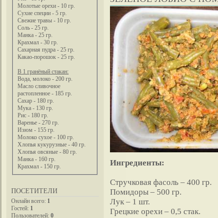
Молотые орехи - 10 гр.
Сухие специи - 5 гр.
Свежие травы - 10 гр.
Соль - 25 гр.
Манка - 25 гр.
Крахмал - 30 гр.
Сахарная пудра - 25 гр.
Какао-порошок - 25 гр.
В 1 гранёный стакан:
Вода, молоко - 200 гр.
Масло сливочное
растопленное - 185 гр.
Сахар - 180 гр.
Мука - 130 гр.
Рис - 180 гр.
Варенье - 270 гр.
Изюм - 155 гр.
Молоко сухое - 100 гр.
Хлопья кукурузные - 40 гр.
Хлопья овсяные - 80 гр.
Манка - 160 гр.
Ингредиенты:
Крахмал - 150 гр.
Стручковая фасоль – 400 гр.
ПОСЕТИТЕЛИ
Помидоры – 500 гр.
Лук – 1 шт.
Онлайн всего:
1
Гостей:
1
Грецкие орехи – 0,5 стак.
Пользователей:
0