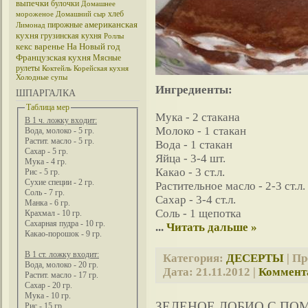
выпечки
булочки
Домашнее
хлеб
мороженое
Домашний сыр
американская
пирожные
Лимонад
кухня
грузинская кухня
Роллы
кекс
варенье
На Новый год
Французская кухня
Мясные
рулеты
Коктейль
Корейская кухня
Холодные супы
Ингредиенты:
ШПАРГАЛКА
Таблица мер
Мука - 2 стакана
В 1 ч. ложку входит:
Молоко - 1 стакан
Вода, молоко - 5 гр.
Растит. масло - 5 гр.
Вода - 1 стакан
Сахар - 5 гр.
Яйца - 3-4 шт.
Мука - 4 гр.
Какао - 3 ст.л.
Рис - 5 гр.
Сухие специи - 2 гр.
Растительное масло - 2-3 ст.л.
Соль - 7 гр.
Сахар - 3-4 ст.л.
Манка - 6 гр.
Соль - 1 щепотка
Крахмал - 10 гр.
Сахарная пудра - 10 гр.
...
Читать дальше »
Какао-порошок - 9 гр.
В 1 ст. ложку входит:
Категория:
ДЕСЕРТЫ
| Пр
Вода, молоко - 20 гр.
Дата:
21.11.2012
|
Коммента
Растит. масло - 17 гр.
Сахар - 20 гр.
Мука - 10 гр.
ЗЕЛЕНОЕ ЛОБИО С ПО
Рис - 15 гр.