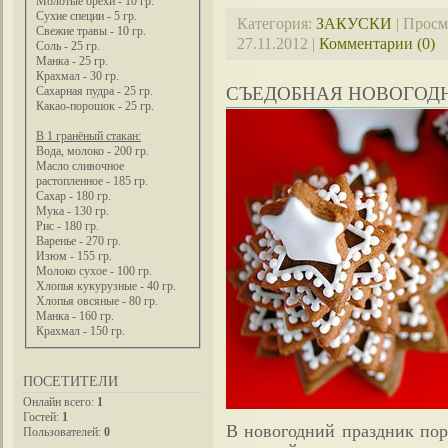
Молотые орехи - 10 гр.
Сухие специи - 5 гр.
Категория:
ЗАКУСКИ
| Просм
Свежие травы - 10 гр.
27.11.2012
|
Комментарии (0)
Соль - 25 гр.
Манка - 25 гр.
Крахмал - 30 гр.
СЪЕДОБНАЯ НОВОГОД
Сахарная пудра - 25 гр.
Какао-порошок - 25 гр.
В 1 гранёный стакан:
Вода, молоко - 200 гр.
Масло сливочное
растопленное - 185 гр.
Сахар - 180 гр.
Мука - 130 гр.
Рис - 180 гр.
Варенье - 270 гр.
Изюм - 155 гр.
Молоко сухое - 100 гр.
Хлопья кукурузные - 40 гр.
Хлопья овсяные - 80 гр.
Манка - 160 гр.
Крахмал - 150 гр.
ПОСЕТИТЕЛИ
Онлайн всего:
1
Гостей:
1
В новогодний праздник пора
Пользователей:
0