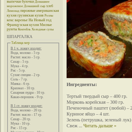
выпечки
булочки
Домашнее
хлеб
мороженое
Домашний сыр
американская
пирожные
Лимонад
кухня
грузинская кухня
Роллы
кекс
варенье
На Новый год
Французская кухня
Мясные
рулеты
Коктейль
Холодные супы
ШПАРГАЛКА
Таблица мер
В 1 ч. ложку входит:
Вода, молоко - 5 гр.
Растит. масло - 5 гр.
Сахар - 5 гр.
Мука - 4 гр.
Рис - 5 гр.
Сухие специи - 2 гр.
Соль - 7 гр.
Ингредиенты:
Манка - 6 гр.
Крахмал - 10 гр.
Сахарная пудра - 10 гр.
Тертый твердый сыр – 400 гр.
Какао-порошок - 9 гр.
Морковь корейская – 300 гр.
В 1 ст. ложку входит:
Печеночный паштет (любой) – 2
Вода, молоко - 20 гр.
Куриное яйцо – 4 шт.
Растит. масло - 17 гр.
Зелень (петрушка, зеленый лук) 
Сахар - 20 гр.
Мука - 10 гр.
Свеж
...
Читать дальше »
Рис - 15 гр.