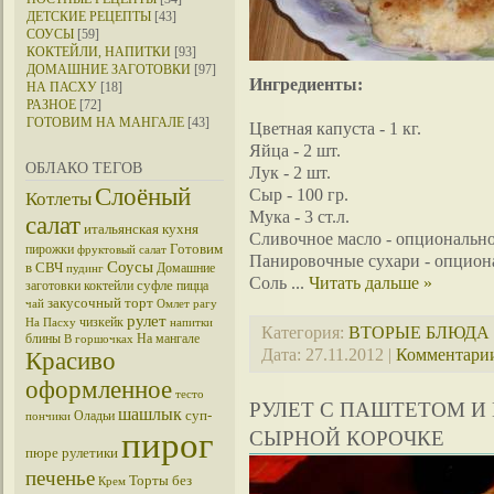
ДЕТСКИЕ РЕЦЕПТЫ
[43]
СОУСЫ
[59]
КОКТЕЙЛИ, НАПИТКИ
[93]
ДОМАШНИЕ ЗАГОТОВКИ
[97]
Ингредиенты:
НА ПАСХУ
[18]
РАЗНОЕ
[72]
ГОТОВИМ НА МАНГАЛЕ
[43]
Цветная капуста - 1 кг.
Яйца - 2 шт.
ОБЛАКО ТЕГОВ
Лук - 2 шт.
Слоёный
Сыр - 100 гр.
Котлеты
Мука - 3 ст.л.
салат
итальянская кухня
Сливочное масло - опциональн
Готовим
пирожки
фруктовый салат
Панировочные сухари - опцион
Соусы
в СВЧ
Домашние
пудинг
Соль
...
Читать дальше »
суфле
заготовки
коктейли
пицца
закусочный торт
чай
Омлет
рагу
рулет
чизкейк
На Пасху
напитки
Категория:
ВТОРЫЕ БЛЮДА
блины
На мангале
В горшочках
Дата:
27.11.2012
|
Комментарии
Красиво
оформленное
тесто
РУЛЕТ С ПАШТЕТОМ И
шашлык
суп-
Оладьи
пончики
пирог
СЫРНОЙ КОРОЧКЕ
пюре
рулетики
печенье
Торты без
Крем