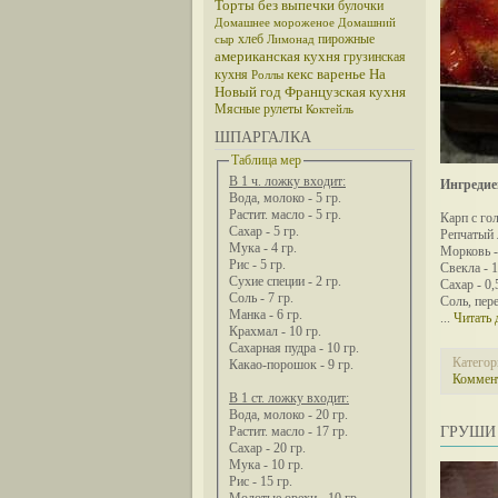
Торты без выпечки
булочки
Домашнее мороженое
Домашний
хлеб
пирожные
сыр
Лимонад
американская кухня
грузинская
кекс
варенье
На
кухня
Роллы
Новый год
Французская кухня
Мясные рулеты
Коктейль
ШПАРГАЛКА
Таблица мер
В 1 ч. ложку входит:
Ингредие
Вода, молоко - 5 гр.
Растит. масло - 5 гр.
Карп с гол
Сахар - 5 гр.
Репчатый л
Мука - 4 гр.
Морковь -
Рис - 5 гр.
Свекла - 1
Сухие специи - 2 гр.
Сахар - 0,
Соль - 7 гр.
Соль, пере
Манка - 6 гр.
...
Читать 
Крахмал - 10 гр.
Сахарная пудра - 10 гр.
Категор
Какао-порошок - 9 гр.
Коммент
В 1 ст. ложку входит:
Вода, молоко - 20 гр.
ГРУШИ
Растит. масло - 17 гр.
Сахар - 20 гр.
Мука - 10 гр.
Рис - 15 гр.