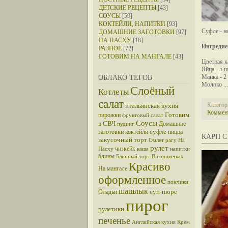
ДЕТСКИЕ РЕЦЕПТЫ
[43]
СОУСЫ
[59]
КОКТЕЙЛИ, НАПИТКИ
[93]
Суфле - н
ДОМАШНИЕ ЗАГОТОВКИ
[97]
НА ПАСХУ
[18]
Ингредие
РАЗНОЕ
[72]
ГОТОВИМ НА МАНГАЛЕ
[43]
Цветная ка
Яйца - 5 ш
Манка - 2 
ОБЛАКО ТЕГОВ
Молоко
..
Слоёный
Котлеты
салат
Категор
итальянская кухня
Коммент
Готовим
пирожки
фруктовый салат
Соусы
в СВЧ
Домашние
пудинг
суфле
заготовки
коктейли
пицца
КАРП 
закусочный торт
Омлет
рагу
На
рулет
чизкейк
Пасху
каша
напитки
блины
Блинный торт
В горшочках
Красиво
На мангале
оформленное
пончики
шашлык
суп-пюре
Оладьи
пирог
рулетики
печенье
Английская кухня
Крем