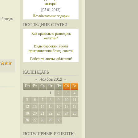
автора!
[05.01.2013]
Незабываемые подарки
м блюдам.
ПОСЛЕДНИЕ СТАТЬИ
Как правильно разводить
желатин?
Виды барбекю, время
приготовления блюд, советы
Соберите листья облепихи!
КАЛЕНДАРЬ
«
Ноябрь 2012
»
Пн
Вт
Ср
Чт
Пт
Сб
Вс
1
2
3
4
5
6
7
8
9
10
11
12
13
14
15
16
17
18
19
20
21
22
23
24
25
26
27
28
29
30
ПОПУЛЯРНЫЕ РЕЦЕПТЫ