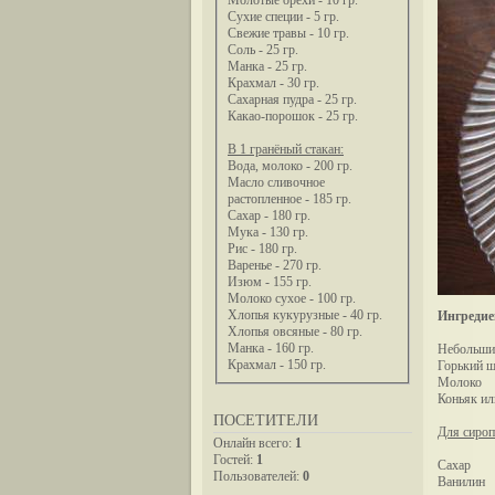
Молотые орехи - 10 гр.
Сухие специи - 5 гр.
Свежие травы - 10 гр.
Соль - 25 гр.
Манка - 25 гр.
Крахмал - 30 гр.
Сахарная пудра - 25 гр.
Какао-порошок - 25 гр.
В 1 гранёный стакан:
Вода, молоко - 200 гр.
Масло сливочное
растопленное - 185 гр.
Сахар - 180 гр.
Мука - 130 гр.
Рис - 180 гр.
Варенье - 270 гр.
Изюм - 155 гр.
Молоко сухое - 100 гр.
Хлопья кукурузные - 40 гр.
Ингредие
Хлопья овсяные - 80 гр.
Манка - 160 гр.
Небольши
Крахмал - 150 гр.
Горький 
Молоко
Коньяк ил
ПОСЕТИТЕЛИ
Для сироп
Онлайн всего:
1
Гостей:
1
Сахар
Пользователей:
0
Ванилин