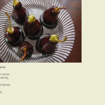
нты:
е груши
шоколад
и бренди
а: