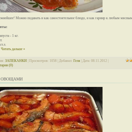
ежнейшее! Можно подавать и как самостоятельное блюдо, и как гарнир к любым мясны
нты:
пуста - 1 кг.
т.
ст.л.
.
Читать дальше »
ия:
ЗАПЕКАНКИ
| Просмотров: 1058 | Добавил:
Геля
| Дата:
08.11.2012
|
арии (0)
С ОВОЩАМИ