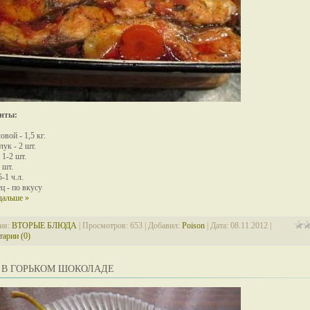
нты:
овой - 1,5 кг.
ук - 2 шт.
 1-2 шт.
 шт.
5-1 ч.л.
ц - по вкусу
дальше »
ия:
ВТОРЫЕ БЛЮДА
| Просмотров: 653 | Добавил:
Poison
| Дата:
08.11.2012
|
арии (0)
 В ГОРЬКОМ ШОКОЛАДЕ