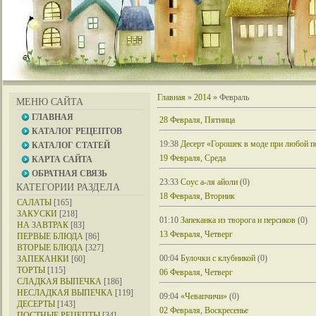
Главная
»
2014
»
Февраль
МЕНЮ САЙТА
ГЛАВНАЯ
28 Февраля, Пятница
КАТАЛОГ РЕЦЕПТОВ
19:38
Десерт «Горошек в моде при любой п
КАТАЛОГ СТАТЕЙ
19 Февраля, Среда
КАРТА САЙТА
ОБРАТНАЯ СВЯЗЬ
23:33
Соус а-ля айоли
(0)
КАТЕГОРИИ РАЗДЕЛА
18 Февраля, Вторник
САЛАТЫ
[165]
ЗАКУСКИ
[218]
01:10
Запеканка из творога и персиков
(0)
НА ЗАВТРАК
[83]
13 Февраля, Четверг
ПЕРВЫЕ БЛЮДА
[86]
ВТОРЫЕ БЛЮДА
[327]
00:04
Булочки с клубникой
(0)
ЗАПЕКАНКИ
[60]
ТОРТЫ
[115]
06 Февраля, Четверг
СЛАДКАЯ ВЫПЕЧКА
[186]
НЕСЛАДКАЯ ВЫПЕЧКА
[119]
09:04
«Чевапчичи»
(0)
ДЕСЕРТЫ
[143]
02 Февраля, Воскресенье
ПОСТНЫЕ РЕЦЕПТЫ
[34]