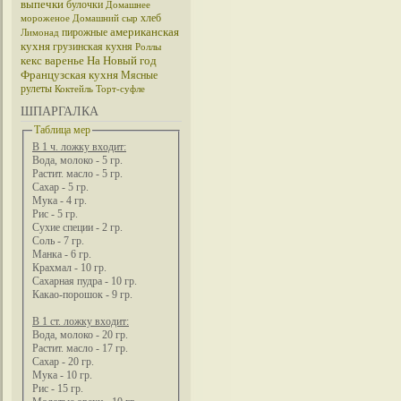
выпечки
булочки
Домашнее
хлеб
мороженое
Домашний сыр
американская
пирожные
Лимонад
кухня
грузинская кухня
Роллы
кекс
варенье
На Новый год
Французская кухня
Мясные
рулеты
Коктейль
Торт-суфле
ШПАРГАЛКА
Таблица мер
В 1 ч. ложку входит:
Вода, молоко - 5 гр.
Растит. масло - 5 гр.
Сахар - 5 гр.
Мука - 4 гр.
Рис - 5 гр.
Сухие специи - 2 гр.
Соль - 7 гр.
Манка - 6 гр.
Крахмал - 10 гр.
Сахарная пудра - 10 гр.
Какао-порошок - 9 гр.
В 1 ст. ложку входит:
Вода, молоко - 20 гр.
Растит. масло - 17 гр.
Сахар - 20 гр.
Мука - 10 гр.
Рис - 15 гр.