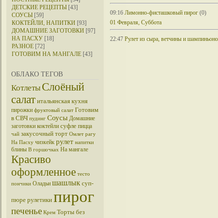
ДЕТСКИЕ РЕЦЕПТЫ
[43]
09:16
Лимонно-фисташковый пирог
(0)
СОУСЫ
[59]
01 Февраля, Суббота
КОКТЕЙЛИ, НАПИТКИ
[93]
ДОМАШНИЕ ЗАГОТОВКИ
[97]
НА ПАСХУ
[18]
22:47
Рулет из сыра, ветчины и шампиньон
РАЗНОЕ
[72]
ГОТОВИМ НА МАНГАЛЕ
[43]
ОБЛАКО ТЕГОВ
Слоёный
Котлеты
салат
итальянская кухня
Готовим
пирожки
фруктовый салат
Соусы
в СВЧ
Домашние
пудинг
суфле
заготовки
коктейли
пицца
закусочный торт
чай
Омлет
рагу
рулет
чизкейк
На Пасху
напитки
блины
На мангале
В горшочках
Красиво
оформленное
тесто
шашлык
суп-
Оладьи
пончики
пирог
пюре
рулетики
печенье
Торты без
Крем