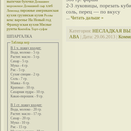
выпечки
булочки
Домашнее
2-3 луковицы, порезать куб
хлеб
мороженое
Домашний сыр
американская
пирожные
соль, перец — по вкусу
Лимонад
кухня
грузинская кухня
Роллы
...
Читать дальше »
кекс
варенье
На Новый год
Французская кухня
Мясные
рулеты
Коктейль
Торт-суфле
Категория:
НЕСЛАДКАЯ ВЫ
АВА
| Дата:
29.06.2013
|
Комме
ШПАРГАЛКА
Таблица мер
В 1 ч. ложку входит:
Вода, молоко - 5 гр.
Растит. масло - 5 гр.
Сахар - 5 гр.
Мука - 4 гр.
Рис - 5 гр.
Сухие специи - 2 гр.
Соль - 7 гр.
Манка - 6 гр.
Крахмал - 10 гр.
Сахарная пудра - 10 гр.
Какао-порошок - 9 гр.
В 1 ст. ложку входит:
Вода, молоко - 20 гр.
Растит. масло - 17 гр.
Сахар - 20 гр.
Мука - 10 гр.
Рис - 15 гр.