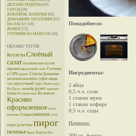
ДЕТСКИЕ РЕЦЕПТЫ
[43]
СОУСЫ
[59]
КОКТЕЙЛИ, НАПИТКИ
[93]
ДОМАШНИЕ ЗАГОТОВКИ
[97]
Понадобится:
НА ПАСХУ
[18]
РАЗНОЕ
[72]
ГОТОВИМ НА МАНГАЛЕ
[43]
ОБЛАКО ТЕГОВ
Слоёный
Котлеты
салат
итальянская кухня
Готовим
пирожки
фруктовый салат
Ингредиенты:
Соусы
в СВЧ
Домашние
пудинг
суфле
заготовки
коктейли
пицца
закусочный торт
чай
Омлет
рагу
2 яйца
рулет
чизкейк
На Пасху
напитки
0,5 ч.л. соли
блины
На мангале
В горшочках
1 стакан муки
Красиво
1 стакан кефира
оформленное
тесто
0,5 ч.л. соды
шашлык
суп-
Оладьи
пончики
пирог
Начинка:
пюре
рулетики
печенье
Торты без
Крем
300 гр. фарша