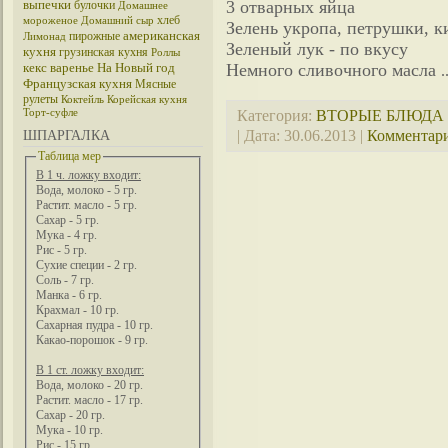
выпечки
3 отварных яйца
булочки
Домашнее
хлеб
мороженое
Домашний сыр
Зелень укропа, петрушки, к
американская
пирожные
Лимонад
Зеленый лук - по вкусу
кухня
грузинская кухня
Роллы
кекс
варенье
На Новый год
Немного сливочного масла
.
Французская кухня
Мясные
рулеты
Коктейль
Корейская кухня
Категория:
ВТОРЫЕ БЛЮДА
Торт-суфле
| Дата:
30.06.2013
|
Комментари
ШПАРГАЛКА
Таблица мер
В 1 ч. ложку входит:
Вода, молоко - 5 гр.
Растит. масло - 5 гр.
Сахар - 5 гр.
Мука - 4 гр.
Рис - 5 гр.
Сухие специи - 2 гр.
Соль - 7 гр.
Манка - 6 гр.
Крахмал - 10 гр.
Сахарная пудра - 10 гр.
Какао-порошок - 9 гр.
В 1 ст. ложку входит:
Вода, молоко - 20 гр.
Растит. масло - 17 гр.
Сахар - 20 гр.
Мука - 10 гр.
Рис - 15 гр.