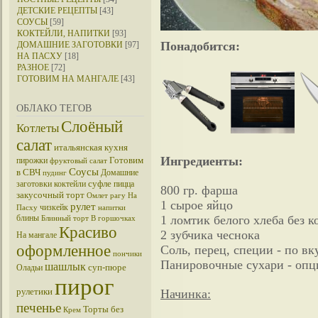
ДЕТСКИЕ РЕЦЕПТЫ
[43]
СОУСЫ
[59]
КОКТЕЙЛИ, НАПИТКИ
[93]
Понадобится:
ДОМАШНИЕ ЗАГОТОВКИ
[97]
НА ПАСХУ
[18]
РАЗНОЕ
[72]
ГОТОВИМ НА МАНГАЛЕ
[43]
ОБЛАКО ТЕГОВ
Слоёный
Котлеты
салат
итальянская кухня
Ингредиенты:
Готовим
пирожки
фруктовый салат
Соусы
в СВЧ
Домашние
пудинг
суфле
заготовки
коктейли
пицца
800 гр. фарша
закусочный торт
Омлет
рагу
На
1 сырое яйцо
рулет
чизкейк
Пасху
напитки
блины
1 ломтик белого хлеба без к
Блинный торт
В горшочках
Красиво
2 зубчика чеснока
На мангале
оформленное
Соль, перец, специи - по вк
пончики
Панировочные сухари - опц
шашлык
суп-пюре
Оладьи
пирог
рулетики
Начинка:
печенье
Торты без
Крем