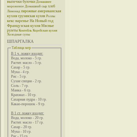
выпечки
булочки
Домашнее
хлеб
мороженое
Домашний сыр
американская
пирожные
Лимонад
кухня
грузинская кухня
Роллы
кекс
варенье
На Новый год
Французская кухня
Мясные
рулеты
Коктейль
Корейская кухня
Холодные супы
ШПАРГАЛКА
Таблица мер
В 1 ч. ложку входит:
Вода, молоко - 5 гр.
Растит. масло - 5 гр.
Сахар - 5 гр.
Мука - 4 гр.
Рис - 5 гр.
Сухие специи - 2 гр.
Соль - 7 гр.
Манка - 6 гр.
Крахмал - 10 гр.
Сахарная пудра - 10 гр.
Какао-порошок - 9 гр.
В 1 ст. ложку входит:
Вода, молоко - 20 гр.
Растит. масло - 17 гр.
Сахар - 20 гр.
Мука - 10 гр.
Рис - 15 гр.