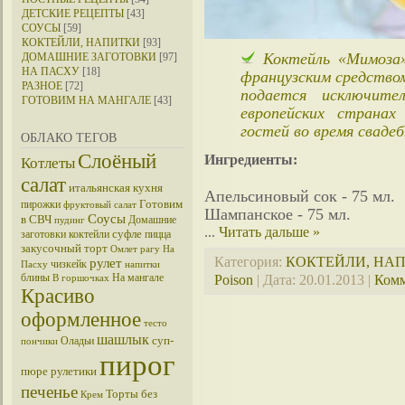
ДЕТСКИЕ РЕЦЕПТЫ
[43]
СОУСЫ
[59]
КОКТЕЙЛИ, НАПИТКИ
[93]
Коктейль «Мимоза»
ДОМАШНИЕ ЗАГОТОВКИ
[97]
НА ПАСХУ
[18]
французским средство
РАЗНОЕ
[72]
подается исключит
ГОТОВИМ НА МАНГАЛЕ
[43]
европейских страна
гостей во время сваде
ОБЛАКО ТЕГОВ
Слоёный
Ингредиенты:
Котлеты
салат
итальянская кухня
Апельсиновый сок - 75 мл.
Готовим
пирожки
фруктовый салат
Шампанское - 75 мл.
Соусы
в СВЧ
Домашние
пудинг
...
Читать дальше »
суфле
заготовки
коктейли
пицца
закусочный торт
Омлет
рагу
На
Категория:
КОКТЕЙЛИ, НА
рулет
чизкейк
Пасху
напитки
блины
На мангале
Poison
| Дата:
20.01.2013
|
Комм
В горшочках
Красиво
оформленное
тесто
шашлык
суп-
Оладьи
пончики
пирог
пюре
рулетики
печенье
Торты без
Крем