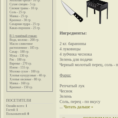
Молотые орехи - 10 гр.
Сухие специи - 5 гр.
Свежие травы - 10 гр.
Соль - 25 гр.
Манка - 25 гр.
Крахмал - 30 гр.
Сахарная пудра - 25 гр.
Какао-порошок - 25 гр.
Ингредиенты:
В 1 гранёный стакан:
Вода, молоко - 200 гр.
2 кг. баранины
Масло сливочное
растопленное - 185 гр.
4 луковицы
Сахар - 180 гр.
4 зубчика чеснока
Мука - 130 гр.
Зелень для подачи
Рис - 180 гр.
Варенье - 270 гр.
Черный молотый перец, соль - 
Изюм - 155 гр.
Молоко сухое - 100 гр.
Фарш:
Хлопья кукурузные - 40 гр.
Хлопья овсяные - 80 гр.
Манка - 160 гр.
Репчатый лук
Крахмал - 150 гр.
Чеснок
Зелень
ПОСЕТИТЕЛИ
Соль, перец - по вкусу
Онлайн всего:
1
...
Читать дальше »
Гостей:
1
Пользователей:
0