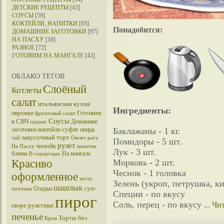
ДЕТСКИЕ РЕЦЕПТЫ
[43]
СОУСЫ
[59]
КОКТЕЙЛИ, НАПИТКИ
[93]
Понадобится:
ДОМАШНИЕ ЗАГОТОВКИ
[97]
НА ПАСХУ
[18]
РАЗНОЕ
[72]
ГОТОВИМ НА МАНГАЛЕ
[43]
ОБЛАКО ТЕГОВ
Слоёный
Котлеты
салат
итальянская кухня
Ингредиенты:
Готовим
пирожки
фруктовый салат
Соусы
в СВЧ
Домашние
пудинг
суфле
заготовки
коктейли
пицца
Баклажаны - 1 кг.
закусочный торт
чай
Омлет
рагу
Помидоры - 5 шт.
рулет
чизкейк
На Пасху
напитки
Лук - 3 шт.
блины
На мангале
В горшочках
Красиво
Морковь - 2 шт.
Чеснок - 1 головка
оформленное
тесто
Зелень (укроп, петрушка, ки
шашлык
суп-
Оладьи
пончики
Специи - по вкусу
пирог
Соль, перец - по вкусу
...
Чит
пюре
рулетики
печенье
Торты без
Крем