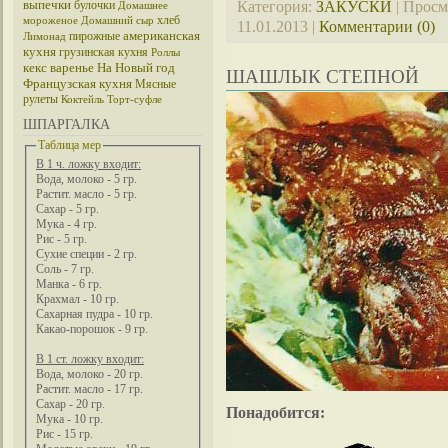
выпечки
Категория:
ЗАКУСКИ
| Просм
булочки
Домашнее
хлеб
мороженое
Домашний сыр
11.01.2013
|
Комментарии (0)
американская
пирожные
Лимонад
кухня
грузинская кухня
Роллы
кекс
варенье
На Новый год
ШАШЛЫК СТЕПНОЙ
Французская кухня
Мясные
рулеты
Коктейль
Торт-суфле
ШПАРГАЛКА
Таблица мер
В 1 ч. ложку входит:
Вода, молоко - 5 гр.
Растит. масло - 5 гр.
Сахар - 5 гр.
Мука - 4 гр.
Рис - 5 гр.
Сухие специи - 2 гр.
Соль - 7 гр.
Манка - 6 гр.
Крахмал - 10 гр.
Сахарная пудра - 10 гр.
Какао-порошок - 9 гр.
В 1 ст. ложку входит:
Вода, молоко - 20 гр.
Растит. масло - 17 гр.
Сахар - 20 гр.
Понадобится:
Мука - 10 гр.
Рис - 15 гр.