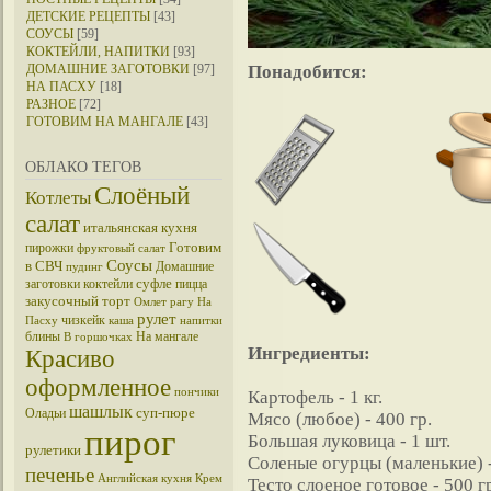
ДЕТСКИЕ РЕЦЕПТЫ
[43]
СОУСЫ
[59]
КОКТЕЙЛИ, НАПИТКИ
[93]
ДОМАШНИЕ ЗАГОТОВКИ
[97]
Понадобится:
НА ПАСХУ
[18]
РАЗНОЕ
[72]
ГОТОВИМ НА МАНГАЛЕ
[43]
ОБЛАКО ТЕГОВ
Слоёный
Котлеты
салат
итальянская кухня
Готовим
пирожки
фруктовый салат
Соусы
в СВЧ
Домашние
пудинг
суфле
заготовки
коктейли
пицца
закусочный торт
Омлет
рагу
На
рулет
чизкейк
Пасху
каша
напитки
блины
На мангале
В горшочках
Ингредиенты:
Красиво
оформленное
пончики
Картофель - 1 кг.
шашлык
суп-пюре
Оладьи
Мясо (любое) - 400 гр.
пирог
Большая луковица - 1 шт.
рулетики
Соленые огурцы (маленькие) -
печенье
Английская кухня
Крем
Тесто слоеное готовое - 500 