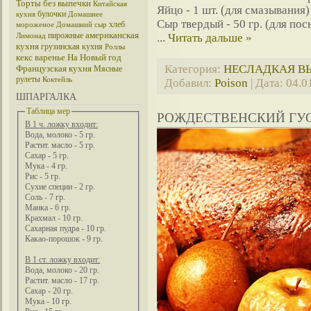
Торты без выпечки
Китайская
Яйцо - 1 шт. (для смазывания)
булочки
кухня
Домашнее
Сыр твердый - 50 гр. (для пос
хлеб
мороженое
Домашний сыр
американская
пирожные
...
Читать дальше »
Лимонад
кухня
грузинская кухня
Роллы
кекс
варенье
На Новый год
Категория:
НЕСЛАДКАЯ В
Французская кухня
Мясные
рулеты
Коктейль
Добавил:
Poison
| Дата:
04.0
ШПАРГАЛКА
Таблица мер
РОЖДЕСТВЕНСКИЙ ГУС
В 1 ч. ложку входит:
Вода, молоко - 5 гр.
Растит. масло - 5 гр.
Сахар - 5 гр.
Мука - 4 гр.
Рис - 5 гр.
Сухие специи - 2 гр.
Соль - 7 гр.
Манка - 6 гр.
Крахмал - 10 гр.
Сахарная пудра - 10 гр.
Какао-порошок - 9 гр.
В 1 ст. ложку входит:
Вода, молоко - 20 гр.
Растит. масло - 17 гр.
Сахар - 20 гр.
Мука - 10 гр.