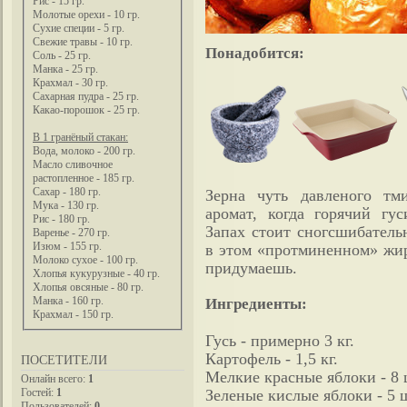
Рис - 15 гр.
Молотые орехи - 10 гр.
Сухие специи - 5 гр.
Свежие травы - 10 гр.
Понадобится:
Соль - 25 гр.
Манка - 25 гр.
Крахмал - 30 гр.
Сахарная пудра - 25 гр.
Какао-порошок - 25 гр.
В 1 гранёный стакан:
Вода, молоко - 200 гр.
Масло сливочное
растопленное - 185 гр.
Сахар - 180 гр.
Зерна чуть давленого тм
Мука - 130 гр.
аромат, когда горячий гу
Рис - 180 гр.
Запах стоит сногсшибатель
Варенье - 270 гр.
Изюм - 155 гр.
в этом «протминенном» жир
Молоко сухое - 100 гр.
придумаешь.
Хлопья кукурузные - 40 гр.
Хлопья овсяные - 80 гр.
Манка - 160 гр.
Ингредиенты:
Крахмал - 150 гр.
Гусь - примерно 3 кг.
Картофель - 1,5 кг.
ПОСЕТИТЕЛИ
Мелкие красные яблоки - 8 
Онлайн всего:
1
Гостей:
1
Зеленые кислые яблоки - 5 ш
Пользователей:
0