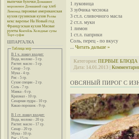
выпечки
булочки
Домашнее
1 луковица
хлеб
мороженое
Домашний сыр
3 зубчика чеснока
американская
пирожные
Лимонад
3 ст.л. сливочного масла
кухня
грузинская кухня
Роллы
кекс
варенье
На Новый год
2 ст.л. муки
Французская кухня
Мясные
1 лимон
рулеты
Коктейль
Холодные супы
1 ст.л. паприки
Торт-суфле
Соль, перец - по вкусу
ШПАРГАЛКА
...
Читать дальше »
Таблица мер
В 1 ч. ложку входит:
Вода, молоко - 5 гр.
Категория:
ПЕРВЫЕ БЛЮДА
Растит. масло - 5 гр.
Дата:
14.01.2013
|
Комментарии
Сахар - 5 гр.
Мука - 4 гр.
Рис - 5 гр.
ОВСЯНЫЙ ПИРОГ С И
Сухие специи - 2 гр.
Соль - 7 гр.
Манка - 6 гр.
Крахмал - 10 гр.
Сахарная пудра - 10 гр.
Какао-порошок - 9 гр.
В 1 ст. ложку входит:
Вода, молоко - 20 гр.
Растит. масло - 17 гр.
Сахар - 20 гр.
Мука - 10 гр.
Рис - 15 гр.