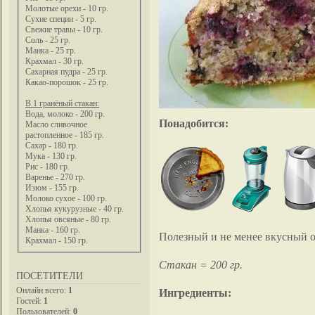
Молотые орехи - 10 гр.
Сухие специи - 5 гр.
Свежие травы - 10 гр.
Соль - 25 гр.
Манка - 25 гр.
Крахмал - 30 гр.
Сахарная пудра - 25 гр.
Какао-порошок - 25 гр.
В 1 гранёный стакан:
Вода, молоко - 200 гр.
Понадобится:
Масло сливочное
растопленное - 185 гр.
Сахар - 180 гр.
Мука - 130 гр.
Рис - 180 гр.
Варенье - 270 гр.
Изюм - 155 гр.
Молоко сухое - 100 гр.
Хлопья кукурузные - 40 гр.
Хлопья овсяные - 80 гр.
Манка - 160 гр.
Полезный и не менее вкусный ов
Крахмал - 150 гр.
Стакан = 200 гр.
ПОСЕТИТЕЛИ
Онлайн всего:
1
Ингредиенты:
Гостей:
1
Пользователей:
0