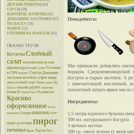
ДЕТСКИЕ РЕЦЕПТЫ
[43]
СОУСЫ
[59]
КОКТЕЙЛИ, НАПИТКИ
[93]
Понадобится:
ДОМАШНИЕ ЗАГОТОВКИ
[97]
НА ПАСХУ
[18]
РАЗНОЕ
[72]
ГОТОВИМ НА МАНГАЛЕ
[43]
ОБЛАКО ТЕГОВ
Слоёный
Котлеты
салат
итальянская кухня
Мы привыкли добавлять сметан
Готовим
пирожки
фруктовый салат
борщом. Средиземноморский в
Соусы
в СВЧ
Домашние
пудинг
йогурта и сырых желтков. А ре
суфле
заготовки
коктейли
пицца
закусочный торт
Омлет
рагу
На
с замечательной кислинкой, 
рулет
чизкейк
Пасху
напитки
пикантный штрих-яркое масло с
блины
На мангале
В горшочках
Красиво
Ингредиенты:
оформленное
тесто
шашлык
суп-
Оладьи
1,5 литра куриного бульона (м
пончики
пирог
500 мл. натурального йогурта
пюре
рулетики
3 яичных желтка
печенье
Торты без
500 гр. смеси зелени (у меня ш
Крем