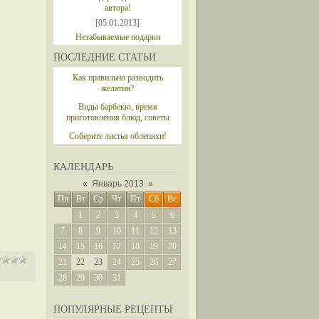
автора!
[05.01.2013]
Незабываемые подарки
ПОСЛЕДНИЕ СТАТЬИ
Как правильно разводить
желатин?
Виды барбекю, время
приготовления блюд, советы
Соберите листья облепихи!
КАЛЕНДАРЬ
«
Январь 2013
»
Пн
Вт
Ср
Чт
Пт
Сб
Вс
1
2
3
4
5
6
7
8
9
10
11
12
13
14
15
16
17
18
19
20
21
22
23
24
25
26
27
28
29
30
31
ПОПУЛЯРНЫЕ РЕЦЕПТЫ