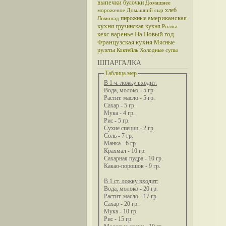
выпечки
булочки
Домашнее
хлеб
мороженое
Домашний сыр
американская
пирожные
Лимонад
кухня
грузинская кухня
Роллы
кекс
варенье
На Новый год
Французская кухня
Мясные
рулеты
Коктейль
Холодные супы
ШПАРГАЛКА
Таблица мер
В 1 ч. ложку входит:
Вода, молоко - 5 гр.
Растит. масло - 5 гр.
Сахар - 5 гр.
Мука - 4 гр.
Рис - 5 гр.
Сухие специи - 2 гр.
Соль - 7 гр.
Манка - 6 гр.
Крахмал - 10 гр.
Сахарная пудра - 10 гр.
Какао-порошок - 9 гр.
В 1 ст. ложку входит:
Вода, молоко - 20 гр.
Растит. масло - 17 гр.
Сахар - 20 гр.
Мука - 10 гр.
Рис - 15 гр.