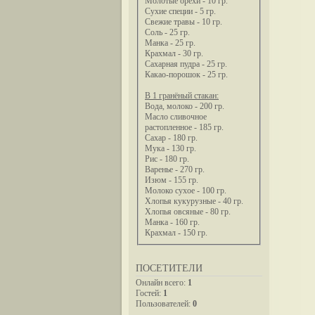
Молотые орехи - 10 гр.
Сухие специи - 5 гр.
Свежие травы - 10 гр.
Соль - 25 гр.
Манка - 25 гр.
Крахмал - 30 гр.
Сахарная пудра - 25 гр.
Какао-порошок - 25 гр.
В 1 гранёный стакан:
Вода, молоко - 200 гр.
Масло сливочное
растопленное - 185 гр.
Сахар - 180 гр.
Мука - 130 гр.
Рис - 180 гр.
Варенье - 270 гр.
Изюм - 155 гр.
Молоко сухое - 100 гр.
Хлопья кукурузные - 40 гр.
Хлопья овсяные - 80 гр.
Манка - 160 гр.
Крахмал - 150 гр.
ПОСЕТИТЕЛИ
Онлайн всего:
1
Гостей:
1
Пользователей:
0