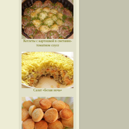
Котлеты с картошкой в сметанно-
томатном соусе
Салат «Белая ночь»