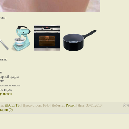
тся:
нты:
ки
ахарной пудры
ока
ивочного масла
 по вкусу
дальше »
ия:
ДЕСЕРТЫ
| Просмотров: 1643 | Добавил:
Poison
| Дата:
30.01.2013
|
арии (0)