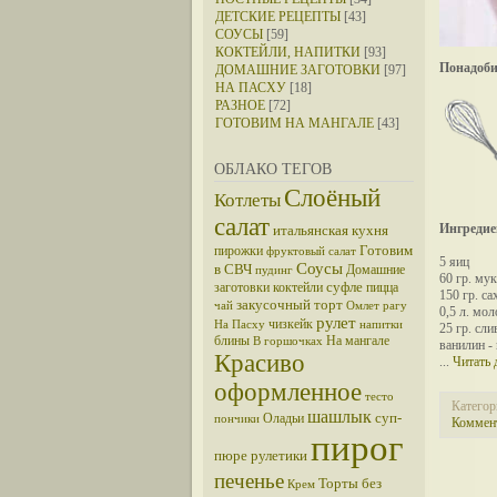
ДЕТСКИЕ РЕЦЕПТЫ
[43]
СОУСЫ
[59]
КОКТЕЙЛИ, НАПИТКИ
[93]
Понадоби
ДОМАШНИЕ ЗАГОТОВКИ
[97]
НА ПАСХУ
[18]
РАЗНОЕ
[72]
ГОТОВИМ НА МАНГАЛЕ
[43]
ОБЛАКО ТЕГОВ
Слоёный
Котлеты
салат
Ингредие
итальянская кухня
Готовим
пирожки
фруктовый салат
5 яиц
Соусы
в СВЧ
Домашние
пудинг
60 гр. му
суфле
заготовки
коктейли
пицца
150 гр. с
закусочный торт
чай
Омлет
рагу
0,5 л. мол
рулет
чизкейк
На Пасху
напитки
25 гр. сл
блины
На мангале
В горшочках
ванилин -
Красиво
...
Читать 
оформленное
тесто
Категор
шашлык
суп-
Оладьи
пончики
Коммент
пирог
пюре
рулетики
печенье
Торты без
Крем