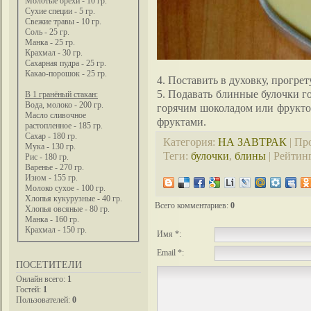
Молотые орехи - 10 гр.
Сухие специи - 5 гр.
Свежие травы - 10 гр.
Соль - 25 гр.
Манка - 25 гр.
Крахмал - 30 гр.
Сахарная пудра - 25 гр.
Какао-порошок - 25 гр.
4. Поставить в духовку, прогрет
5. Подавать блинные булочки г
В 1 гранёный стакан:
Вода, молоко - 200 гр.
горячим шоколадом или фруктов
Масло сливочное
фруктами.
растопленное - 185 гр.
Сахар - 180 гр.
Категория
:
НА ЗАВТРАК
|
Пр
Мука - 130 гр.
Теги
:
булочки
,
блины
|
Рейтин
Рис - 180 гр.
Варенье - 270 гр.
Изюм - 155 гр.
Молоко сухое - 100 гр.
Хлопья кукурузные - 40 гр.
Всего комментариев
:
0
Хлопья овсяные - 80 гр.
Манка - 160 гр.
Крахмал - 150 гр.
Имя *:
Email *:
ПОСЕТИТЕЛИ
Онлайн всего:
1
Гостей:
1
Пользователей:
0