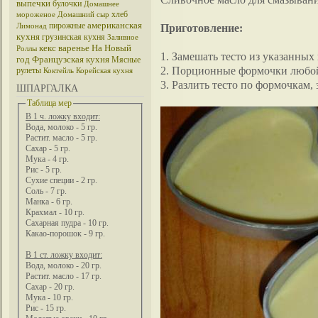
выпечки
булочки
Домашнее
хлеб
мороженое
Домашний сыр
американская
пирожные
Приготовление:
Лимонад
кухня
грузинская кухня
Заливное
кекс
варенье
На Новый
Роллы
1. Замешать тесто из указанных
год
Французская кухня
Мясные
2. Порционные формочки любой
рулеты
Коктейль
Корейская кухня
3. Разлить тесто по формочкам, 
ШПАРГАЛКА
Таблица мер
В 1 ч. ложку входит:
Вода, молоко - 5 гр.
Растит. масло - 5 гр.
Сахар - 5 гр.
Мука - 4 гр.
Рис - 5 гр.
Сухие специи - 2 гр.
Соль - 7 гр.
Манка - 6 гр.
Крахмал - 10 гр.
Сахарная пудра - 10 гр.
Какао-порошок - 9 гр.
В 1 ст. ложку входит:
Вода, молоко - 20 гр.
Растит. масло - 17 гр.
Сахар - 20 гр.
Мука - 10 гр.
Рис - 15 гр.