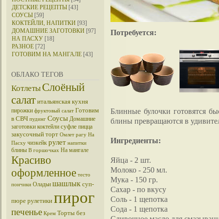
ДЕТСКИЕ РЕЦЕПТЫ
[43]
СОУСЫ
[59]
КОКТЕЙЛИ, НАПИТКИ
[93]
ДОМАШНИЕ ЗАГОТОВКИ
[97]
Потребуется:
НА ПАСХУ
[18]
РАЗНОЕ
[72]
ГОТОВИМ НА МАНГАЛЕ
[43]
ОБЛАКО ТЕГОВ
Слоёный
Котлеты
салат
итальянская кухня
Готовим
Блинные булочки готовятся бы
пирожки
фруктовый салат
Соусы
в СВЧ
Домашние
пудинг
блины превращаются в удивите
суфле
заготовки
коктейли
пицца
закусочный торт
Омлет
рагу
На
Ингредиенты:
рулет
чизкейк
Пасху
напитки
блины
На мангале
В горшочках
Красиво
Яйца - 2 шт.
Молоко - 250 мл.
оформленное
тесто
Мука - 150 гр.
шашлык
суп-
Оладьи
пончики
Сахар - по вкусу
пирог
Соль - 1 щепотка
пюре
рулетики
Сода - 1 щепотка
печенье
Торты без
Крем
Сливочное масло для смазыван