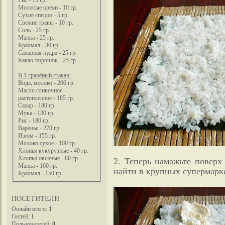
Рис - 15 гр.
Молотые орехи - 10 гр.
Сухие специи - 5 гр.
Свежие травы - 10 гр.
Соль - 25 гр.
Манка - 25 гр.
Крахмал - 30 гр.
Сахарная пудра - 25 гр.
Какао-порошок - 25 гр.
В 1 гранёный стакан:
Вода, молоко - 200 гр.
Масло сливочное
растопленное - 185 гр.
Сахар - 180 гр.
Мука - 130 гр.
Рис - 180 гр.
Варенье - 270 гр.
Изюм - 155 гр.
Молоко сухое - 100 гр.
Хлопья кукурузные - 40 гр.
Хлопья овсяные - 80 гр.
2. Теперь намажьте поверх
Манка - 160 гр.
найти в крупных супермарк
Крахмал - 150 гр.
ПОСЕТИТЕЛИ
Онлайн всего:
1
Гостей:
1
Пользователей:
0