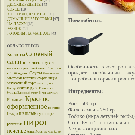
ДЕТСКИЕ РЕЦЕПТЫ
[43]
СОУСЫ
[59]
КОКТЕЙЛИ, НАПИТКИ
[93]
ДОМАШНИЕ ЗАГОТОВКИ
[97]
Понадобится:
НА ПАСХУ
[18]
РАЗНОЕ
[72]
ГОТОВИМ НА МАНГАЛЕ
[43]
ОБЛАКО ТЕГОВ
Слоёный
Котлеты
салат
итальянская кухня
Особенность такого ролла 
Готовим
пирожки
фруктовый салат
придает необычный вку
Соусы
в СВЧ
Домашние
пудинг
суфле
Попробовав горячий ролл хо
заготовки
коктейли
пицца
закусочный торт
Омлет
рагу
На
рулет
чизкейк
Пасху
напитки
Ингредиенты:
блины
Блинный торт
В горшочках
Красиво
На мангале
Рис - 500 гр.
оформленное
пончики
Филе семги - 250 гр.
шашлык
суп-пюре
Оладьи
Тобико (икра летучей рыбы)
пирог
Сыр "Буко” - опционально
рулетики
Угорь - опционально
печенье
Английская кухня
Крем