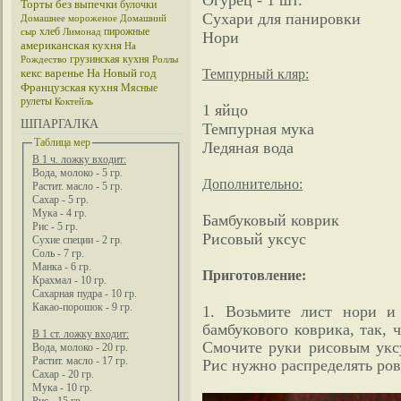
Огурец - 1 шт.
Торты без выпечки
булочки
Сухари для панировки
Домашнее мороженое
Домашний
хлеб
пирожные
сыр
Лимонад
Нори
американская кухня
На
грузинская кухня
Рождество
Роллы
Темпурный кляр:
кекс
варенье
На Новый год
Французская кухня
Мясные
рулеты
Коктейль
1 яйцо
ШПАРГАЛКА
Темпурная мука
Таблица мер
Ледяная вода
В 1 ч. ложку входит:
Вода, молоко - 5 гр.
Дополнительно:
Растит. масло - 5 гр.
Сахар - 5 гр.
Мука - 4 гр.
Бамбуковый коврик
Рис - 5 гр.
Рисовый уксус
Сухие специи - 2 гр.
Соль - 7 гр.
Манка - 6 гр.
Приготовление:
Крахмал - 10 гр.
Сахарная пудра - 10 гр.
Какао-порошок - 9 гр.
1. Возьмите лист нори и
бамбукового коврика, так, 
В 1 ст. ложку входит:
Смочите руки рисовым уксу
Вода, молоко - 20 гр.
Растит. масло - 17 гр.
Рис нужно распределять ро
Сахар - 20 гр.
Мука - 10 гр.