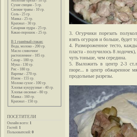
Молотые орехи - 10 гр.
Сухие специи - 5 гр.
Свежие травы - 10 гр.
Соль - 25 гр.
Манка - 25 гр.
Крахмал - 30 гр.
Сахарная пудра - 25 гр.
3. Огурчики порезать полуко
Какао-порошок - 25 гр.
взять огурцов и больше, будет т
В 1 гранёный стакан:
4. Размороженное тесто, кажды
Вода, молоко - 200 гр.
пласта - получилось 8 лодочек)
Масло сливочное
растопленное - 185 гр.
чуть тоньше, чем середина.
Сахар - 180 гр.
5. Выложить в центр 2-3 ст.л
Мука - 130 гр.
пюре... в центр обжаренное м
Рис - 180 гр.
Варенье - 270 гр.
продольные разрезы.
Изюм - 155 гр.
Молоко сухое - 100 гр.
Хлопья кукурузные - 40 гр.
Хлопья овсяные - 80 гр.
Манка - 160 гр.
Крахмал - 150 гр.
ПОСЕТИТЕЛИ
Онлайн всего:
1
Гостей:
1
Пользователей:
0