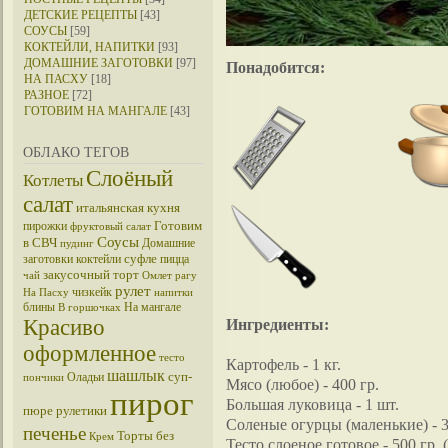
ДЕТСКИЕ РЕЦЕПТЫ
[43]
СОУСЫ
[59]
КОКТЕЙЛИ, НАПИТКИ
[93]
ДОМАШНИЕ ЗАГОТОВКИ
[97]
Понадобится:
НА ПАСХУ
[18]
РАЗНОЕ
[72]
ГОТОВИМ НА МАНГАЛЕ
[43]
ОБЛАКО ТЕГОВ
Слоёный
Котлеты
салат
итальянская кухня
Готовим
пирожки
фруктовый салат
Соусы
в СВЧ
Домашние
пудинг
суфле
заготовки
коктейли
пицца
закусочный торт
чай
Омлет
рагу
рулет
чизкейк
На Пасху
напитки
блины
На мангале
В горшочках
Красиво
Ингредиенты:
оформленное
тесто
Картофель - 1 кг.
шашлык
суп-
Оладьи
пончики
Мясо (любое) - 400 гр.
пирог
Большая луковица - 1 шт.
пюре
рулетики
Соленые огурцы (маленькие) - 3
печенье
Торты без
Крем
Тесто слоеное готовое - 500 гр