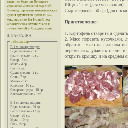
выпечки
булочки
Домашнее
Яйцо - 1 шт. (для смазывания)
хлеб
мороженое
Домашний сыр
Сыр твердый - 50 гр. (для посы
американская
пирожные
Лимонад
кухня
грузинская кухня
Роллы
кекс
варенье
На Новый год
Приготовление:
Французская кухня
Мясные
рулеты
Коктейль
Холодные супы
1. Картофель отварить и сделат
ШПАРГАЛКА
2. Мясо порезать кусочками, 
Таблица мер
образом... мясо на сильном ог
В 1 ч. ложку входит:
перемешать, убавить огонь и
Вода, молоко - 5 гр.
открыть крышку и на среднем ог
Растит. масло - 5 гр.
Сахар - 5 гр.
Мука - 4 гр.
Рис - 5 гр.
Сухие специи - 2 гр.
Соль - 7 гр.
Манка - 6 гр.
Крахмал - 10 гр.
Сахарная пудра - 10 гр.
Какао-порошок - 9 гр.
В 1 ст. ложку входит:
Вода, молоко - 20 гр.
Растит. масло - 17 гр.
Сахар - 20 гр.
Мука - 10 гр.
Рис - 15 гр.