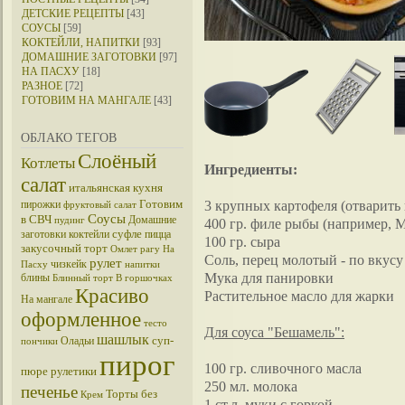
ДЕТСКИЕ РЕЦЕПТЫ
[43]
СОУСЫ
[59]
КОКТЕЙЛИ, НАПИТКИ
[93]
ДОМАШНИЕ ЗАГОТОВКИ
[97]
НА ПАСХУ
[18]
РАЗНОЕ
[72]
ГОТОВИМ НА МАНГАЛЕ
[43]
ОБЛАКО ТЕГОВ
Слоёный
Котлеты
Ингредиенты:
салат
итальянская кухня
Готовим
3 крупных картофеля (отварить 
пирожки
фруктовый салат
Соусы
в СВЧ
Домашние
пудинг
400 гр. филе рыбы (например, 
суфле
заготовки
коктейли
пицца
100 гр. сыра
закусочный торт
Омлет
рагу
На
Соль, перец молотый - по вкусу
рулет
чизкейк
Пасху
напитки
Мука для панировки
блины
Блинный торт
В горшочках
Красиво
Растительное масло для жарки
На мангале
оформленное
тесто
Для соуса "Бешамель":
шашлык
суп-
Оладьи
пончики
пирог
100 гр. сливочного масла
пюре
рулетики
250 мл. молока
печенье
Торты без
Крем
1 ст.л. муки с горкой