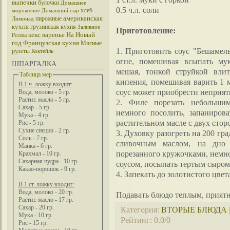
выпечки
булочки
Домашнее
0.5 ч.л. соли
хлеб
мороженое
Домашний сыр
американская
пирожные
Лимонад
кухня
грузинская кухня
Заливное
Приготовление:
кекс
варенье
На Новый
Роллы
год
Французская кухня
Мясные
1. Приготовить соус "Бешамель
рулеты
Коктейль
огне, помешивая всыпать мук
ШПАРГАЛКА
мешая, тонкой струйкой влит
Таблица мер
кипения, помешивая варить 1 м
В 1 ч. ложку входит:
соус может приобрести неприя
Вода, молоко - 5 гр.
Растит. масло - 5 гр.
2. Филе порезать небольши
Сахар - 5 гр.
немного посолить, запаниров
Мука - 4 гр.
растительном масле с двух стор
Рис - 5 гр.
Сухие специи - 2 гр.
3. Духовку разогреть на 200 гр
Соль - 7 гр.
сливочным маслом, на дно 
Манка - 6 гр.
порезанного кружочками, немно
Крахмал - 10 гр.
Сахарная пудра - 10 гр.
соусом, посыпать тертым сыром
Какао-порошок - 9 гр.
4. Запекать до золотистого цвет
В 1 ст. ложку входит:
Вода, молоко - 20 гр.
Подавать блюдо теплым, приятн
Растит. масло - 17 гр.
Сахар - 20 гр.
Категория
:
ВТОРЫЕ БЛЮДА
Мука - 10 гр.
Рейтинг
:
0.0
/
0
Рис - 15 гр.