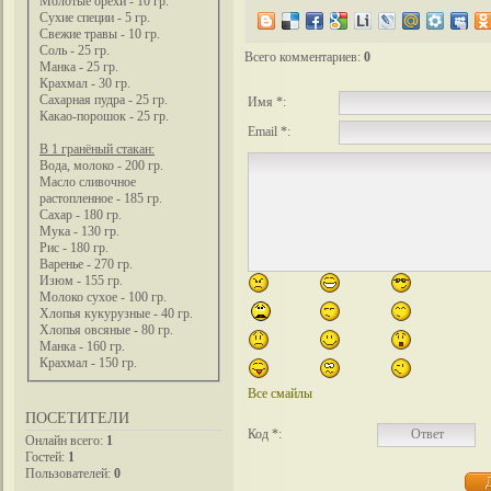
Молотые орехи - 10 гр.
Сухие специи - 5 гр.
Свежие травы - 10 гр.
Соль - 25 гр.
Всего комментариев
:
0
Манка - 25 гр.
Крахмал - 30 гр.
Сахарная пудра - 25 гр.
Имя *:
Какао-порошок - 25 гр.
Email *:
В 1 гранёный стакан:
Вода, молоко - 200 гр.
Масло сливочное
растопленное - 185 гр.
Сахар - 180 гр.
Мука - 130 гр.
Рис - 180 гр.
Варенье - 270 гр.
Изюм - 155 гр.
Молоко сухое - 100 гр.
Хлопья кукурузные - 40 гр.
Хлопья овсяные - 80 гр.
Манка - 160 гр.
Крахмал - 150 гр.
Все смайлы
ПОСЕТИТЕЛИ
Код *:
Онлайн всего:
1
Гостей:
1
Пользователей:
0