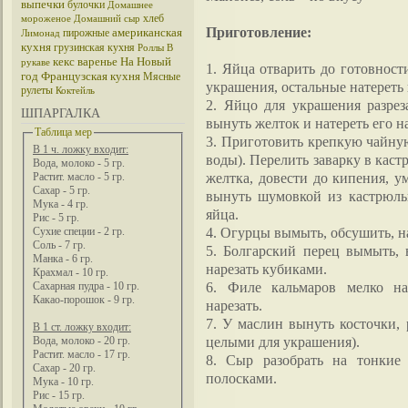
выпечки
булочки
Домашнее
хлеб
мороженое
Домашний сыр
Приготовление:
американская
пирожные
Лимонад
кухня
грузинская кухня
Роллы
В
кекс
варенье
На Новый
рукаве
1. Яйца отварить до готовност
год
Французская кухня
Мясные
украшения, остальные натереть 
рулеты
Коктейль
2. Яйцо для украшения разрез
ШПАРГАЛКА
вынуть желток и натереть его на
Таблица мер
3. Приготовить крепкую чайную
В 1 ч. ложку входит:
воды). Перелить заварку в каст
Вода, молоко - 5 гр.
желтка, довести до кипения, у
Растит. масло - 5 гр.
Сахар - 5 гр.
вынуть шумовкой из кастрюль
Мука - 4 гр.
яйца.
Рис - 5 гр.
4. Огурцы вымыть, обсушить, н
Сухие специи - 2 гр.
Соль - 7 гр.
5. Болгарский перец вымыть, 
Манка - 6 гр.
нарезать кубиками.
Крахмал - 10 гр.
6. Филе кальмаров мелко на
Сахарная пудра - 10 гр.
Какао-порошок - 9 гр.
нарезать.
7. У маслин вынуть косточки, 
В 1 ст. ложку входит:
целыми для украшения).
Вода, молоко - 20 гр.
Растит. масло - 17 гр.
8. Сыр разобрать на тонкие
Сахар - 20 гр.
полосками.
Мука - 10 гр.
Рис - 15 гр.