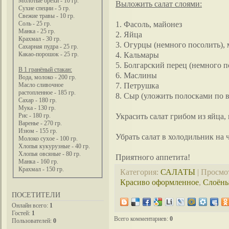
Молотые орехи - 10 гр.
Выложить салат слоями:
Сухие специи - 5 гр.
Свежие травы - 10 гр.
1. Фасоль, майонез
Соль - 25 гр.
Манка - 25 гр.
2. Яйца
Крахмал - 30 гр.
3. Огурцы (немного посолить),
Сахарная пудра - 25 гр.
4. Кальмары
Какао-порошок - 25 гр.
5. Болгарский перец (немного п
В 1 гранёный стакан:
6. Маслины
Вода, молоко - 200 гр.
7. Петрушка
Масло сливочное
растопленное - 185 гр.
8. Сыр (уложить полосками по в
Сахар - 180 гр.
Мука - 130 гр.
Украсить салат грибом из яйца
Рис - 180 гр.
Варенье - 270 гр.
Изюм - 155 гр.
Убрать салат в холодильник на ч
Молоко сухое - 100 гр.
Хлопья кукурузные - 40 гр.
Хлопья овсяные - 80 гр.
Приятного аппетита!
Манка - 160 гр.
Крахмал - 150 гр.
Категория
:
САЛАТЫ
|
Просмо
Красиво оформленное
,
Слоёны
ПОСЕТИТЕЛИ
Онлайн всего:
1
Гостей:
1
Всего комментариев
:
0
Пользователей:
0