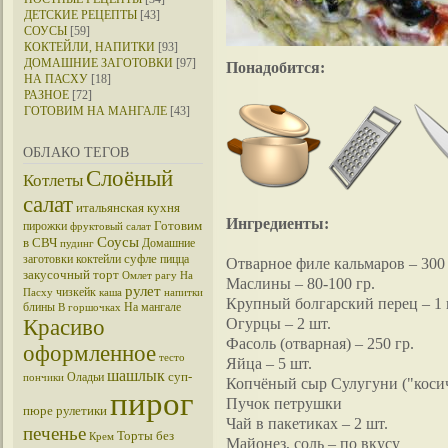
ДЕТСКИЕ РЕЦЕПТЫ
[43]
СОУСЫ
[59]
КОКТЕЙЛИ, НАПИТКИ
[93]
ДОМАШНИЕ ЗАГОТОВКИ
[97]
Понадобится:
НА ПАСХУ
[18]
РАЗНОЕ
[72]
ГОТОВИМ НА МАНГАЛЕ
[43]
ОБЛАКО ТЕГОВ
Слоёный
Котлеты
салат
итальянская кухня
Ингредиенты:
Готовим
пирожки
фруктовый салат
Соусы
в СВЧ
Домашние
пудинг
суфле
заготовки
коктейли
пицца
Отварное филе кальмаров – 300 
закусочный торт
Омлет
рагу
На
Маслины – 80-100 гр.
рулет
чизкейк
Пасху
каша
напитки
Крупный болгарский перец – 1 
блины
На мангале
В горшочках
Огурцы – 2 шт.
Красиво
Фасоль (отварная) – 250 гр.
оформленное
тесто
Яйца – 5 шт.
шашлык
суп-
Оладьи
пончики
Копчёный сыр Cулугуни ("косичк
пирог
Пучок петрушки
пюре
рулетики
Чай в пакетиках – 2 шт.
печенье
Торты без
Крем
Майонез, соль – по вкусу