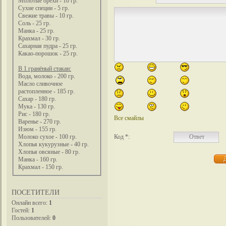
Молотые орехи - 10 гр.
Сухие специи - 5 гр.
Свежие травы - 10 гр.
Соль - 25 гр.
Манка - 25 гр.
Крахмал - 30 гр.
Сахарная пудра - 25 гр.
Какао-порошок - 25 гр.
В 1 гранёный стакан:
Вода, молоко - 200 гр.
Масло сливочное
растопленное - 185 гр.
Сахар - 180 гр.
Мука - 130 гр.
Рис - 180 гр.
Все смайлы
Варенье - 270 гр.
Изюм - 155 гр.
Код *:
Молоко сухое - 100 гр.
Хлопья кукурузные - 40 гр.
Хлопья овсяные - 80 гр.
Манка - 160 гр.
Крахмал - 150 гр.
ПОСЕТИТЕЛИ
Онлайн всего:
1
Гостей:
1
Пользователей:
0