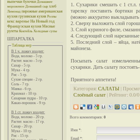
выпечки
булочки
Домашнее
1. Сухарики смешать с 1 ст.л.
хлеб
мороженое
Домашний сыр
тарелку поставить бортики 
американская
пирожные
Лимонад
кухня
грузинская кухня
(можно аккуратно выкладывать и
Роллы
кекс
варенье
На Новый год
2. Сверху выложить слой горош
Французская кухня
Мясные
3. Слой куриного филе, смазан
рулеты
Коктейль
Холодные супы
4. Следующий слой нарезанные
ШПАРГАЛКА
5. Последний слой – яйца, нат
Таблица мер
майонеза.
В 1 ч. ложку входит:
Вода, молоко - 5 гр.
Посыпать салат измельченн
Растит. масло - 5 гр.
Сахар - 5 гр.
сухарики. Дать салату постоять
Мука - 4 гр.
Рис - 5 гр.
Приятного аппетита!
Сухие специи - 2 гр.
Соль - 7 гр.
Категория
:
САЛАТЫ
|
Просмо
Манка - 6 гр.
Крахмал - 10 гр.
Слоёный салат
|
Рейтинг
:
0.0
/
0
Сахарная пудра - 10 гр.
Какао-порошок - 9 гр.
В 1 ст. ложку входит:
Вода, молоко - 20 гр.
Всего комментариев
:
0
Растит. масло - 17 гр.
Сахар - 20 гр.
Имя *:
Мука - 10 гр.
Рис - 15 гр.
Email *: