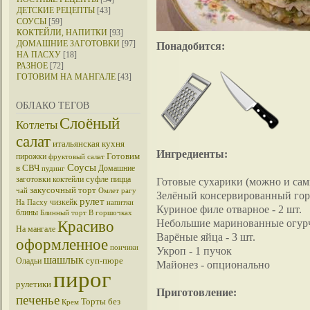
ДЕТСКИЕ РЕЦЕПТЫ
[43]
СОУСЫ
[59]
КОКТЕЙЛИ, НАПИТКИ
[93]
ДОМАШНИЕ ЗАГОТОВКИ
[97]
Понадобится:
НА ПАСХУ
[18]
РАЗНОЕ
[72]
ГОТОВИМ НА МАНГАЛЕ
[43]
ОБЛАКО ТЕГОВ
Слоёный
Котлеты
салат
итальянская кухня
Ингредиенты:
Готовим
пирожки
фруктовый салат
Соусы
в СВЧ
Домашние
пудинг
суфле
заготовки
коктейли
пицца
Готовые сухарики (можно и сам
закусочный торт
чай
Омлет
рагу
Зелёный консервированный горо
рулет
чизкейк
На Пасху
напитки
Куриное филе отварное - 2 шт.
блины
Блинный торт
В горшочках
Небольшие маринованные огурчи
Красиво
На мангале
Варёные яйца - 3 шт.
оформленное
пончики
Укроп - 1 пучок
шашлык
суп-пюре
Оладьи
Майонез - опционально
пирог
рулетики
Приготовление:
печенье
Торты без
Крем