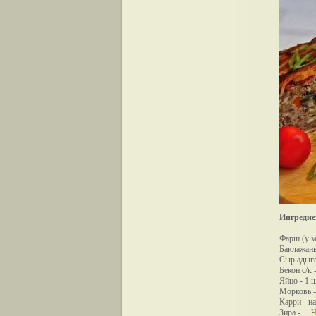
Ингредие
Фарш (у м
Баклажаны
Сыр адыге
Бекон с/к 
Яйцо - 1 ш
Морковь -
Карри - н
Зира -
...
Ч