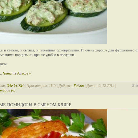
ка и свежая, и сытная, и пикантная одновременно. И очень хороша для фуршетного ст
 мелкими порциями и крайне удобна в поедании.
нты:
...
Читать дальше »
рия:
ЗАКУСКИ
| Просмотров: 1115 | Добавил:
Poison
| Дата:
25.12.2012
|
тарии (0)
ЫЕ ПОМИДОРЫ В СЫРНОМ КЛЯРЕ