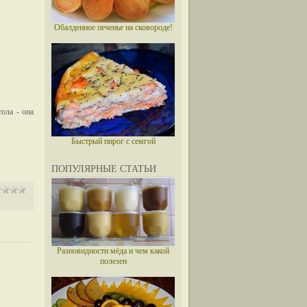
Обалденное печенье на сковороде!
ола - она
Быстрый пирог с семгой
ПОПУЛЯРНЫЕ СТАТЬИ
Разновидности мёда и чем какой
полезен