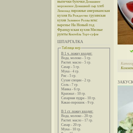
выпечки
булочки
Домашнее
хлеб
мороженое
Домашний сыр
американская
пирожные
Лимонад
кухня
грузинская
На Рождество
кекс
кухня
Заливное
Роллы
варенье
На Новый год
Французская кухня
Мясные
рулеты
Коктейль
Торт-суфле
ШПАРГАЛКА
Таблица мер
В 1 ч. ложку входит:
Вода, молоко - 5 гр.
Растит. масло - 5 гр.
Катего
Сахар - 5 гр.
Коммен
Мука - 4 гр.
Рис - 5 гр.
Сухие специи - 2 гр.
ЗАКУСК
Соль - 7 гр.
Манка - 6 гр.
Крахмал - 10 гр.
Сахарная пудра - 10 гр.
Какао-порошок - 9 гр.
В 1 ст. ложку входит:
Вода, молоко - 20 гр.
Растит. масло - 17 гр.
Сахар - 20 гр.
Мука - 10 гр.