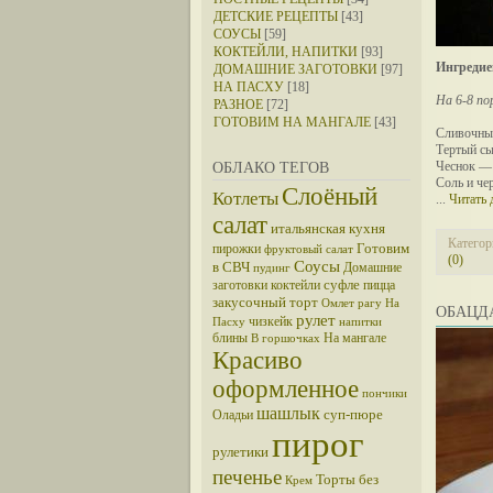
ДЕТСКИЕ РЕЦЕПТЫ
[43]
СОУСЫ
[59]
КОКТЕЙЛИ, НАПИТКИ
[93]
Ингредие
ДОМАШНИЕ ЗАГОТОВКИ
[97]
НА ПАСХУ
[18]
На 6-8 по
РАЗНОЕ
[72]
ГОТОВИМ НА МАНГАЛЕ
[43]
Сливочны
Тертый сы
Чеснок — 
ОБЛАКО ТЕГОВ
Соль и че
Слоёный
Котлеты
...
Читать 
салат
итальянская кухня
Категор
Готовим
пирожки
фруктовый салат
(0)
Соусы
в СВЧ
Домашние
пудинг
суфле
заготовки
коктейли
пицца
закусочный торт
Омлет
рагу
На
ОБАЦД
рулет
чизкейк
Пасху
напитки
блины
На мангале
В горшочках
Красиво
оформленное
пончики
шашлык
суп-пюре
Оладьи
пирог
рулетики
печенье
Торты без
Крем