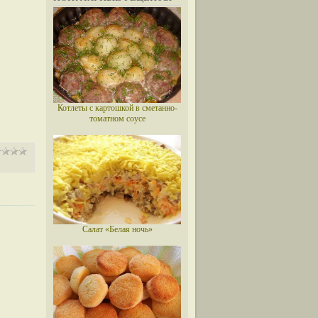
Котлеты с картошкой в сметанно-
томатном соусе
Салат «Белая ночь»