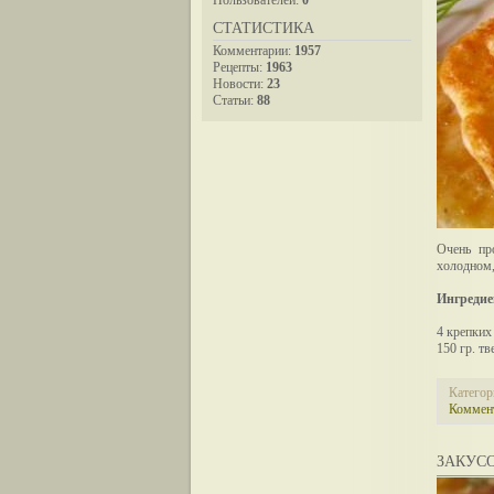
СТАТИСТИКА
Комментарии:
1957
Рецепты:
1963
Новости:
23
Статьи:
88
Очень пр
холодном,
Ингредие
4 крепких
150 гр. т
Категор
Коммент
ЗАКУС