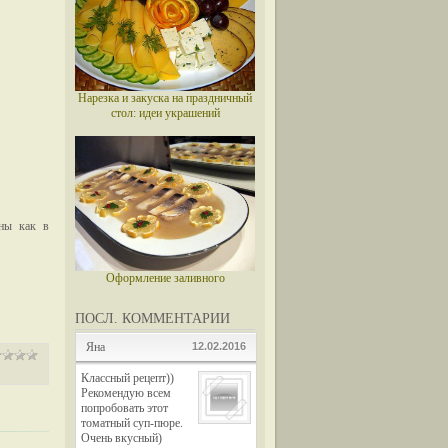
Нарезка и закуска на праздничный
стол: идеи украшений
сны как в
Оформление заливного
ПОСЛ. КОММЕНТАРИИ
Яна
12.02.2016
Классный рецепт))
Рекомендую всем
попробовать этот
томатный суп-пюре.
Очень вкусный)