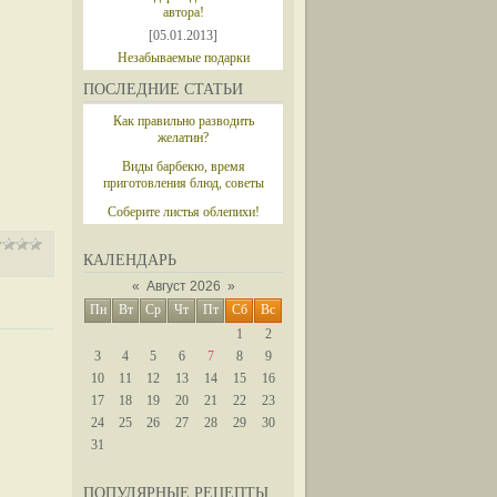
автора!
[05.01.2013]
Незабываемые подарки
ПОСЛЕДНИЕ СТАТЬИ
Как правильно разводить
желатин?
Виды барбекю, время
приготовления блюд, советы
Соберите листья облепихи!
КАЛЕНДАРЬ
«
Август 2026
»
Пн
Вт
Ср
Чт
Пт
Сб
Вс
1
2
3
4
5
6
7
8
9
10
11
12
13
14
15
16
17
18
19
20
21
22
23
24
25
26
27
28
29
30
31
ПОПУЛЯРНЫЕ РЕЦЕПТЫ