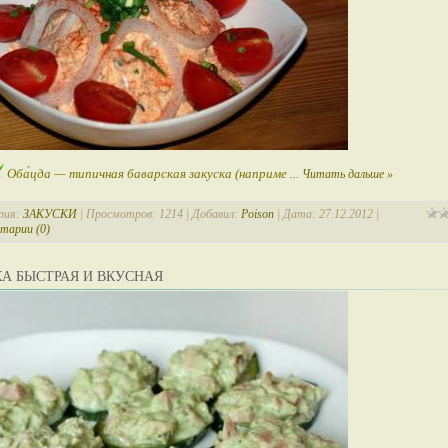
Оба́цда — типичная баварская закуска (наприме
...
Читать дальше »
рия:
ЗАКУСКИ
| Просмотров: 1214 | Добавил:
Poison
| Дата:
27.12.2012
|
тарии (0)
А БЫСТРАЯ И ВКУСНАЯ