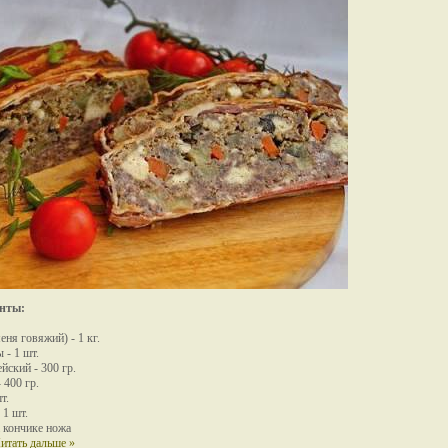
нты:
еня говяжий) - 1 кг.
 - 1 шт.
йский - 300 гр.
- 400 гр.
т.
 1 шт.
а кончике ножа
итать дальше »