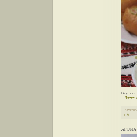
Вкусная 
...
Читать 
Категор
(0)
АРОМА