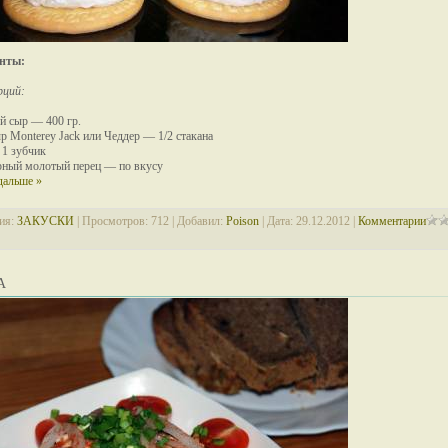
нты:
рций:
й сыр — 400 гр.
р Monterey Jack или Чеддер — 1/2 стакана
1 зубчик
рный молотый перец — по вкусу
дальше »
ия:
ЗАКУСКИ
| Просмотров: 712 | Добавил:
Poison
| Дата:
29.12.2012
|
Комментарии
А