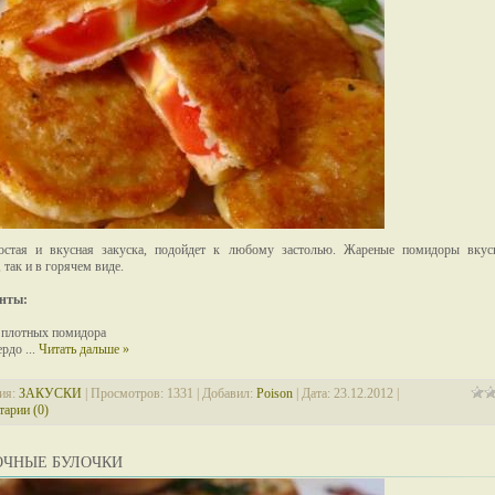
остая и вкусная закуска, подойдет к любому застолью. Жареные помидоры вку
 так и в горячем виде.
нты:
 плотных помидора
вердо
...
Читать дальше »
ия:
ЗАКУСКИ
| Просмотров: 1331 | Добавил:
Poison
| Дата:
23.12.2012
|
арии (0)
ОЧНЫЕ БУЛОЧКИ