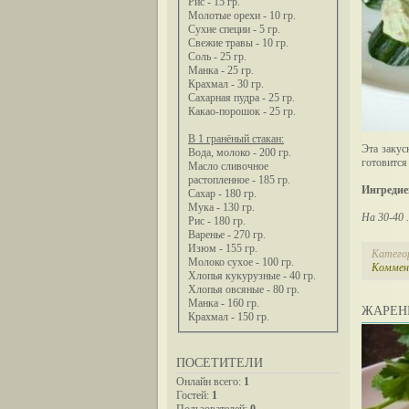
Рис - 15 гр.
Молотые орехи - 10 гр.
Сухие специи - 5 гр.
Свежие травы - 10 гр.
Соль - 25 гр.
Манка - 25 гр.
Крахмал - 30 гр.
Сахарная пудра - 25 гр.
Какао-порошок - 25 гр.
В 1 гранёный стакан:
Эта закус
Вода, молоко - 200 гр.
готовится
Масло сливочное
растопленное - 185 гр.
Ингредие
Сахар - 180 гр.
Мука - 130 гр.
На 30-40
Рис - 180 гр.
Варенье - 270 гр.
Изюм - 155 гр.
Катего
Молоко сухое - 100 гр.
Коммен
Хлопья кукурузные - 40 гр.
Хлопья овсяные - 80 гр.
Манка - 160 гр.
ЖАРЕН
Крахмал - 150 гр.
ПОСЕТИТЕЛИ
Онлайн всего:
1
Гостей:
1
Пользователей:
0